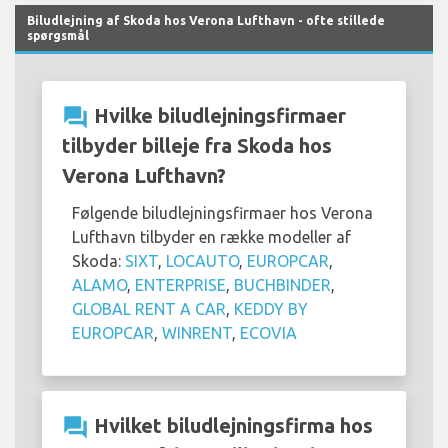
Biludlejning af Skoda hos Verona Lufthavn - ofte stillede
spørgsmål
question_answer
Hvilke biludlejningsfirmaer
tilbyder billeje fra Skoda hos
Verona Lufthavn?
Følgende biludlejningsfirmaer hos Verona
Lufthavn tilbyder en række modeller af
Skoda:
SIXT
,
LOCAUTO
,
EUROPCAR
,
ALAMO
,
ENTERPRISE
,
BUCHBINDER
,
GLOBAL RENT A CAR
,
KEDDY BY
EUROPCAR
,
WINRENT
,
ECOVIA
question_answer
Hvilket biludlejningsfirma hos