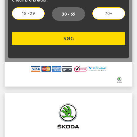
18 - 29
70+
30 - 69
SØG