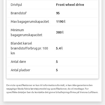
Drivhjul
Front wheel drive
Brændstof
95
Max bagagerumskapacitet
1190 l
Minimum
380 l
bagagerumskapacitet
Blandet kørsel
brændstofforbrug pr. 100
5.4 l
km
Antal døre
5
Antal pladser
5
De viste specifikationer er kun til informationsformål, vi kan ikke garantere den
nøjagtige Skoda Fabia køretøjsmodel og specifikationer, du vil modtage. For
specifikke detaljer bør du kontakte det givne biludlejningsfirma på Verona Lufthavn.