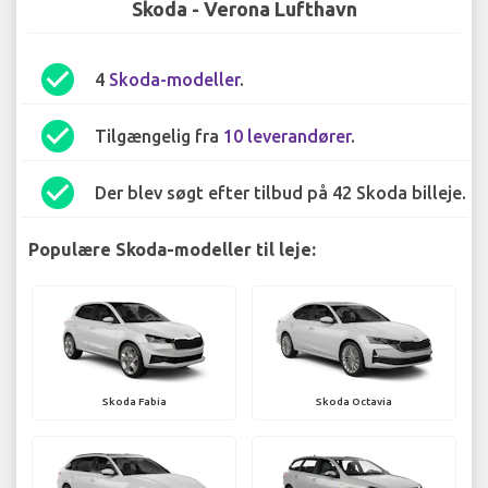
Skoda - Verona Lufthavn
check_circle
4
Skoda-modeller
.
check_circle
Tilgængelig fra
10 leverandører
.
check_circle
Der blev søgt efter tilbud på 42 Skoda billeje.
Populære Skoda-modeller til leje:
Skoda Fabia
Skoda Octavia