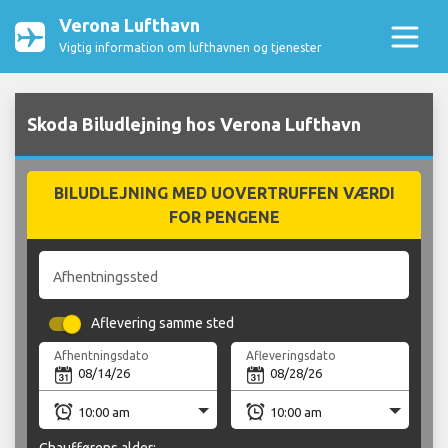
Verona Lufthavn
Vigtig information om lufthavnen og tjenester
Skoda Biludlejning hos Verona Lufthavn
BILUDLEJNING MED UOVERTRUFFEN VÆRDI
FOR PENGENE
Afhentningssted
Aflevering samme sted
Afhentningsdato
Afleveringsdato
Chaufførens alder: