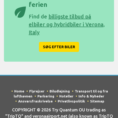
ferien
eco
Find de
billigste tilbud på
elbiler og hybridbiler i Verona,
Italy
SØG EFTER BILER
Home
Flyrejser
Biludlejning
Transport til og fra
lufthavnen
Parkering
Hoteller
Info & Nyheder
Ansvarsfraskrivelse
Privatlivspolitik
Sitemap
COPYRIGHT © 2026 Try Quantum OU trading as
"TripTQ" and veronaairport.net (also known as TripTQ