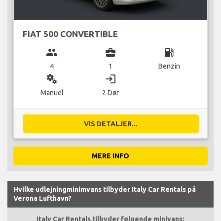
FIAT 500 CONVERTIBLE
group
business_center
local_gas_station
4
1
Benzin
miscellaneous_services
login
Manuel
2 Dør
VIS DETALJER...
MERE INFO
Hvilke udlejningminimvans tilbyder Italy Car Rentals på
Verona Lufthavn?
Italy Car Rentals tilbyder følgende minivans: