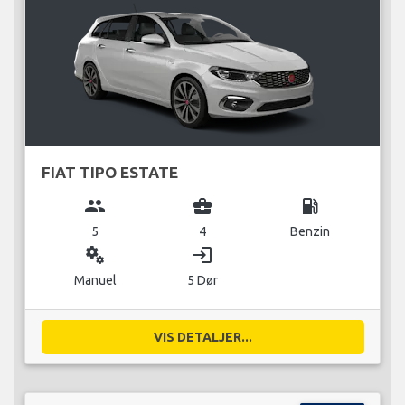
FIAT TIPO ESTATE
group
business_center
local_gas_station
5
4
Benzin
miscellaneous_services
login
Manuel
5 Dør
VIS DETALJER...