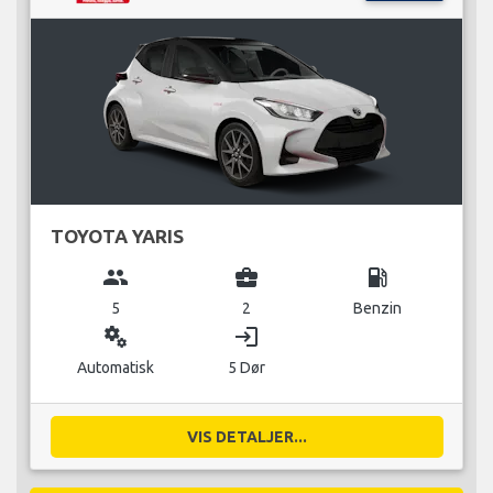
TOYOTA YARIS
group
business_center
local_gas_station
5
2
Benzin
miscellaneous_services
login
Automatisk
5 Dør
VIS DETALJER...