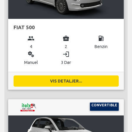
FIAT 500
group
business_center
local_gas_station
4
2
Benzin
miscellaneous_services
login
Manuel
3 Dør
VIS DETALJER...
CONVERTIBLE