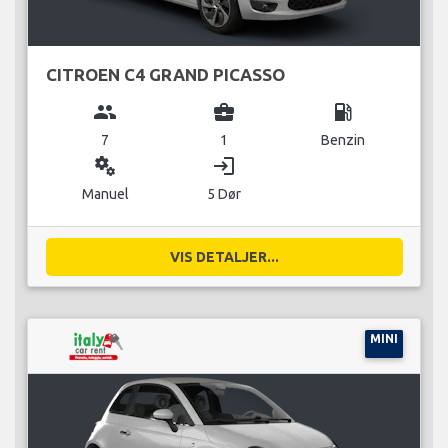
CITROEN C4 GRAND PICASSO
group
business_center
local_gas_station
7
1
Benzin
miscellaneous_services
login
Manuel
5 Dør
VIS DETALJER...
MINI