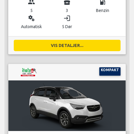
group
business_center
local_gas_station
5
3
Benzin
miscellaneous_services
login
Automatisk
5 Dør
VIS DETALJER...
KOMPAKT