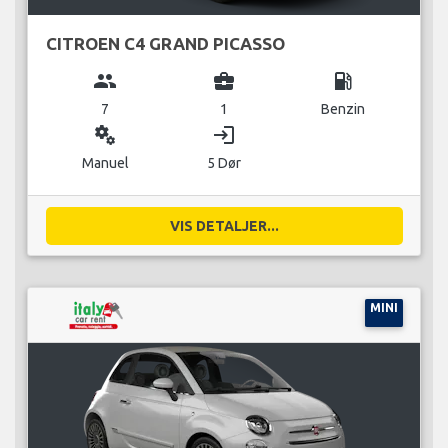
CITROEN C4 GRAND PICASSO
group
business_center
local_gas_station
7
1
Benzin
miscellaneous_services
login
Manuel
5 Dør
VIS DETALJER...
MINI