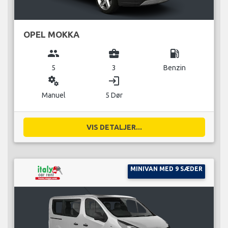
OPEL MOKKA
group
business_center
local_gas_station
5
3
Benzin
miscellaneous_services
login
Manuel
5 Dør
VIS DETALJER...
MINIVAN MED 9 SÆDER