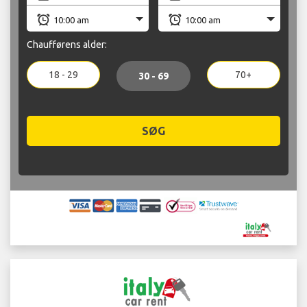
Chaufførens alder:
18 - 29
70+
30 - 69
SØG