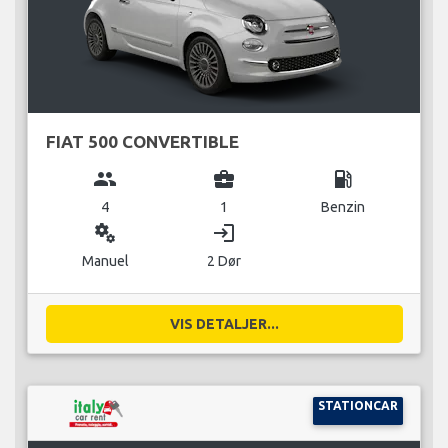
FIAT 500 CONVERTIBLE
group
business_center
local_gas_station
4
1
Benzin
miscellaneous_services
login
Manuel
2 Dør
VIS DETALJER...
STATIONCAR