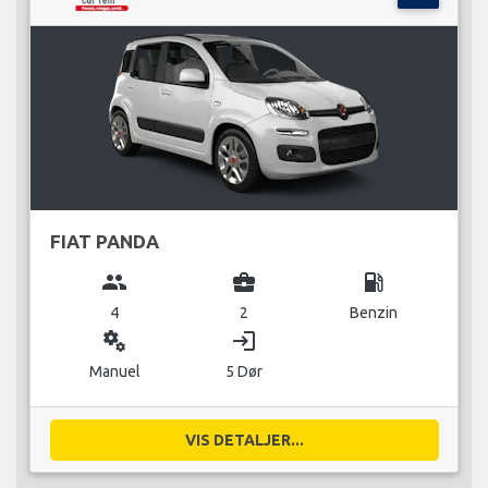
FIAT PANDA
group
business_center
local_gas_station
4
2
Benzin
miscellaneous_services
login
Manuel
5 Dør
VIS DETALJER...