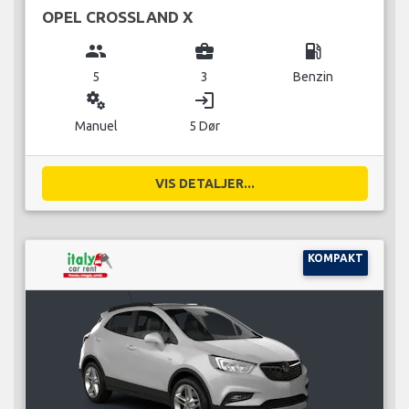
OPEL CROSSLAND X
group
business_center
local_gas_station
5
3
Benzin
miscellaneous_services
login
Manuel
5 Dør
VIS DETALJER...
KOMPAKT