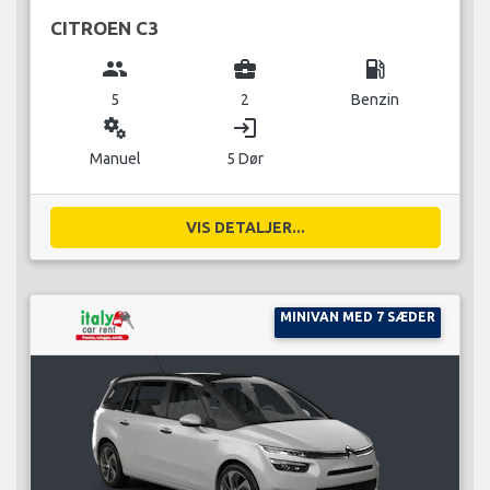
CITROEN C3
group
business_center
local_gas_station
5
2
Benzin
miscellaneous_services
login
Manuel
5 Dør
VIS DETALJER...
MINIVAN MED 7 SÆDER