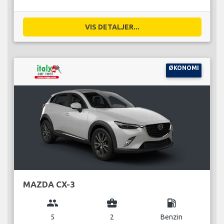
VIS DETALJER...
ØKONOMI
MAZDA CX-3
group
business_center
local_gas_station
5
2
Benzin