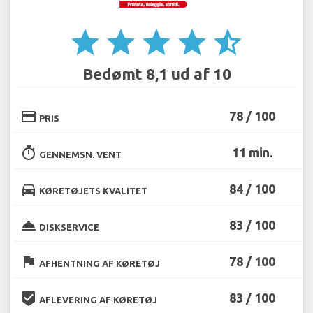
star
star
star
star
star_half
Bedømt 8,1 ud af 10
credit_card
78 / 100
PRIS
timer
11 min.
GENNEMSN. VENT
directions_car
84 / 100
KØRETØJETS KVALITET
room_service
83 / 100
DISKSERVICE
flag
78 / 100
AFHENTNING AF KØRETØJ
beenhere
83 / 100
AFLEVERING AF KØRETØJ