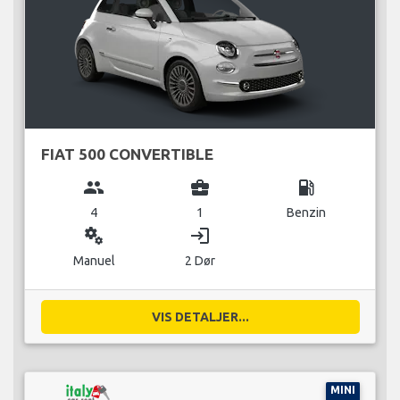
FIAT 500 CONVERTIBLE
group
business_center
local_gas_station
4
1
Benzin
miscellaneous_services
login
Manuel
2 Dør
VIS DETALJER...
MINI