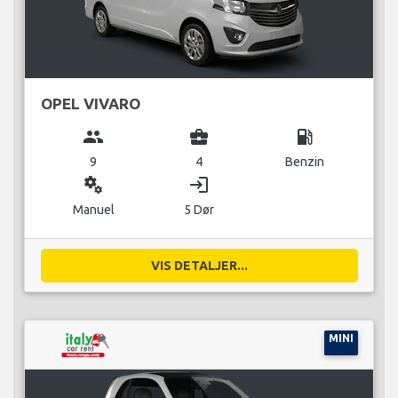
OPEL VIVARO
group
business_center
local_gas_station
9
4
Benzin
miscellaneous_services
login
Manuel
5 Dør
VIS DETALJER...
MINI