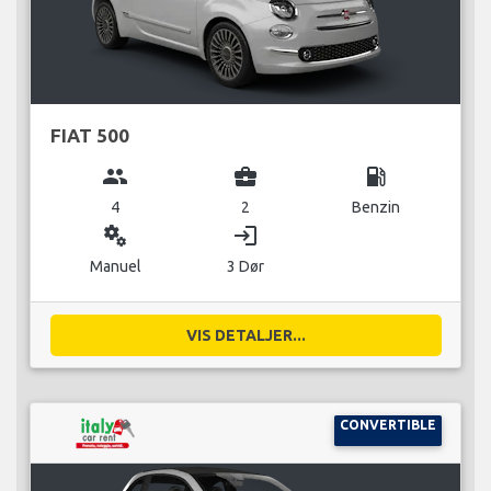
FIAT 500
group
business_center
local_gas_station
4
2
Benzin
miscellaneous_services
login
Manuel
3 Dør
VIS DETALJER...
CONVERTIBLE