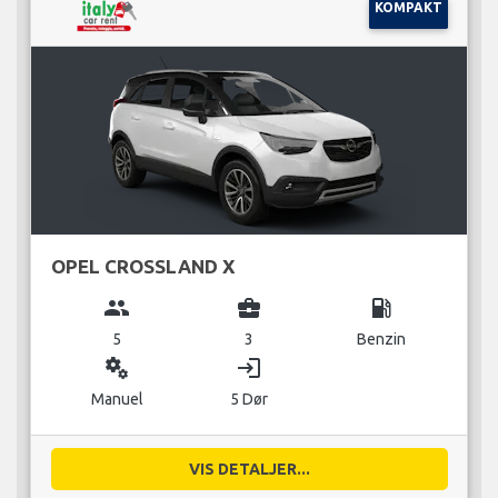
KOMPAKT
OPEL CROSSLAND X
group
business_center
local_gas_station
5
3
Benzin
miscellaneous_services
login
Manuel
5 Dør
VIS DETALJER...