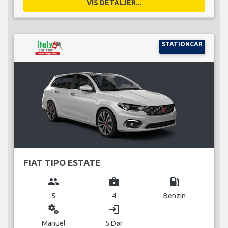
VIS DETALJER...
STATIONCAR
FIAT TIPO ESTATE
group
business_center
local_gas_station
5
4
Benzin
miscellaneous_services
login
Manuel
5 Dør