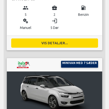
group
business_center
local_gas_station
5
2
Benzin
miscellaneous_services
login
Manuel
5 Dør
VIS DETALJER...
MINIVAN MED 7 SÆDER