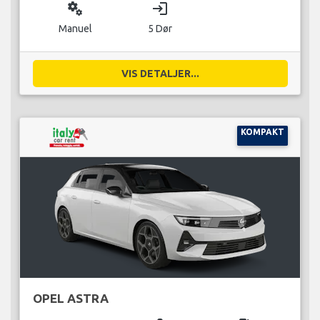
miscellaneous_services
login
Manuel
5 Dør
VIS DETALJER...
KOMPAKT
OPEL ASTRA