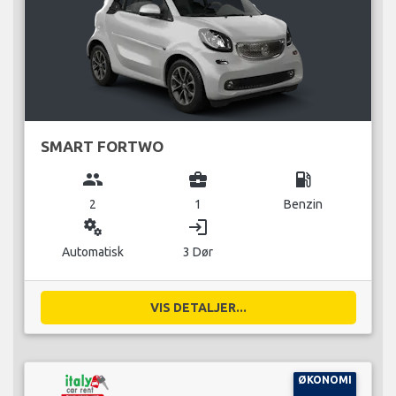
SMART FORTWO
group
business_center
local_gas_station
2
1
Benzin
miscellaneous_services
login
Automatisk
3 Dør
VIS DETALJER...
ØKONOMI