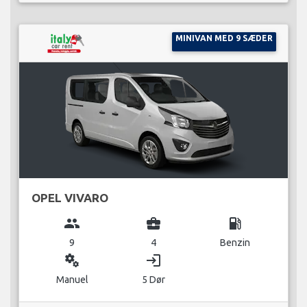
MINIVAN MED 9 SÆDER
OPEL VIVARO
group
business_center
local_gas_station
9
4
Benzin
miscellaneous_services
login
Manuel
5 Dør