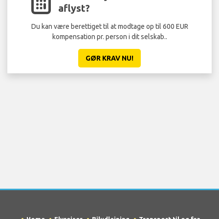
aflyst?
Du kan være berettiget til at modtage op til 600 EUR
kompensation pr. person i dit selskab..
GØR KRAV NU!
Home
Flyrejser
Biludlejning
Transport til og fra