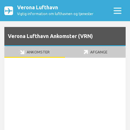
Verona Lufthavn
Vigtig information om lufthavnen og tjenester
Verona Lufthavn Ankomster (VRN)
ANKOMSTER
AFGANGE