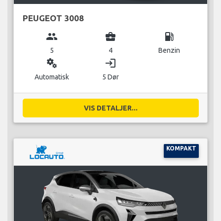
PEUGEOT 3008
group
business_center
local_gas_station
5
4
Benzin
miscellaneous_services
login
Automatisk
5 Dør
VIS DETALJER...
KOMPAKT