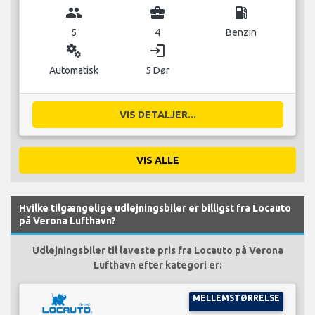
group
business_center
local_gas_station
5
4
Benzin
miscellaneous_services
login
Automatisk
5 Dør
VIS DETALJER...
VIS ALLE
Hvilke tilgængelige udlejningsbiler er billigst fra Locauto
på Verona Lufthavn?
Udlejningsbiler til laveste pris fra Locauto på Verona
Lufthavn efter kategori er:
MELLEMSTØRRELSE