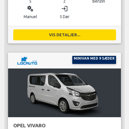
5
2
Benzin
miscellaneous_services
login
Manuel
5 Dør
VIS DETALJER...
MINIVAN MED 9 SÆDER
OPEL VIVARO