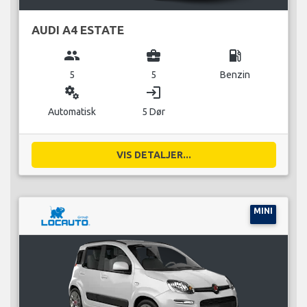
AUDI A4 ESTATE
group
business_center
local_gas_station
5
5
Benzin
miscellaneous_services
login
Automatisk
5 Dør
VIS DETALJER...
MINI