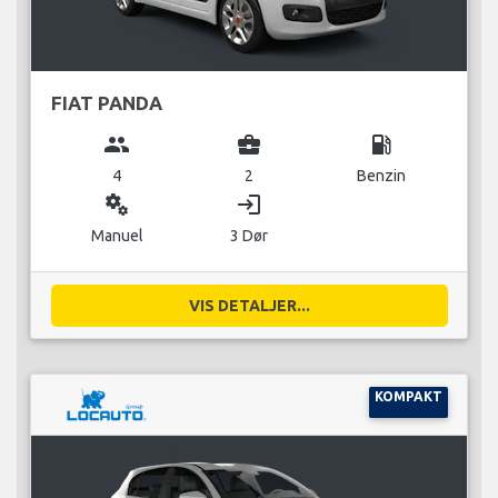
FIAT PANDA
group
business_center
local_gas_station
4
2
Benzin
miscellaneous_services
login
Manuel
3 Dør
VIS DETALJER...
KOMPAKT