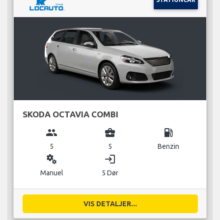
SKODA OCTAVIA COMBI
group
business_center
local_gas_station
5
5
Benzin
miscellaneous_services
login
Manuel
5 Dør
VIS DETALJER...