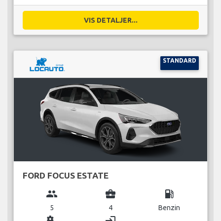
VIS DETALJER...
STANDARD
FORD FOCUS ESTATE
group
business_center
local_gas_station
5
4
Benzin
miscellaneous_services
login