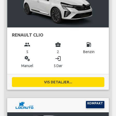
RENAULT CLIO
group
business_center
local_gas_station
5
2
Benzin
miscellaneous_services
login
Manuel
5 Dør
VIS DETALJER...
KOMPAKT