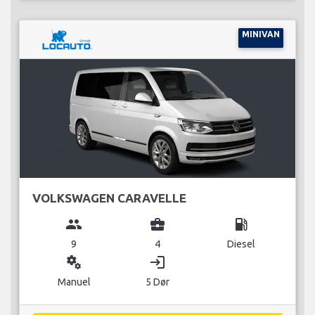
MINIVAN
VOLKSWAGEN CARAVELLE
group
business_center
local_gas_station
9
4
Diesel
miscellaneous_services
login
Manuel
5 Dør