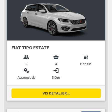
FIAT TIPO ESTATE
group
business_center
local_gas_station
5
4
Benzin
miscellaneous_services
login
Automatisk
5 Dør
VIS DETALJER...