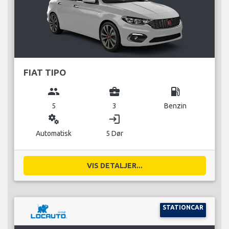
FIAT TIPO
group
business_center
local_gas_station
5
3
Benzin
miscellaneous_services
login
Automatisk
5 Dør
VIS DETALJER...
STATIONCAR