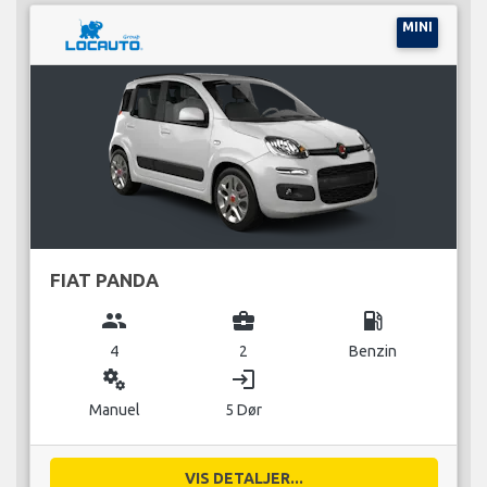
MINI
FIAT PANDA
group
business_center
local_gas_station
4
2
Benzin
miscellaneous_services
login
Manuel
5 Dør
VIS DETALJER...