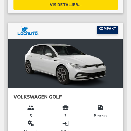
VIS DETALJER...
KOMPAKT
VOLKSWAGEN GOLF
group
business_center
local_gas_station
5
3
Benzin
miscellaneous_services
login