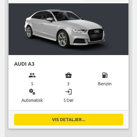
AUDI A3
group
business_center
local_gas_station
5
3
Benzin
miscellaneous_services
login
Automatisk
5 Dør
VIS DETALJER...