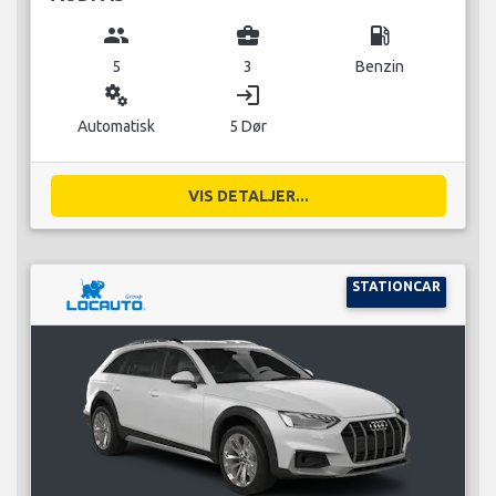
group
business_center
local_gas_station
5
3
Benzin
miscellaneous_services
login
Automatisk
5 Dør
VIS DETALJER...
STATIONCAR