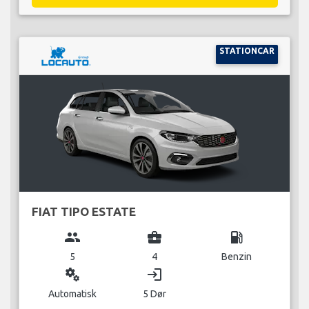
STATIONCAR
FIAT TIPO ESTATE
group
business_center
local_gas_station
5
4
Benzin
miscellaneous_services
login
Automatisk
5 Dør