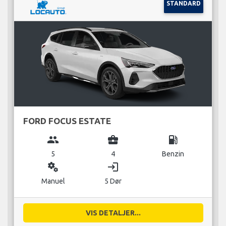
STANDARD
FORD FOCUS ESTATE
group
business_center
local_gas_station
5
4
Benzin
miscellaneous_services
login
Manuel
5 Dør
VIS DETALJER...