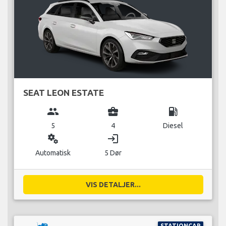
SEAT LEON ESTATE
group
business_center
local_gas_station
5
4
Diesel
miscellaneous_services
login
Automatisk
5 Dør
VIS DETALJER...
STATIONCAR