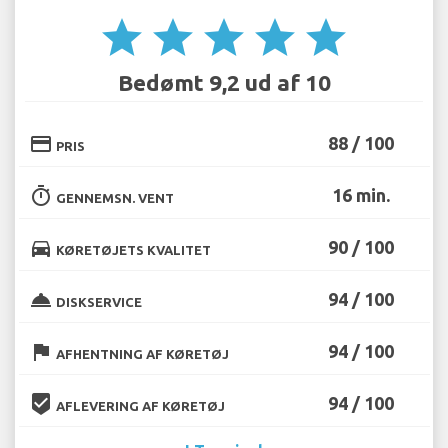
star
star
star
star
star
Bedømt 9,2 ud af 10
credit_card
88 / 100
PRIS
timer
16 min.
GENNEMSN. VENT
directions_car
90 / 100
KØRETØJETS KVALITET
room_service
94 / 100
DISKSERVICE
flag
94 / 100
AFHENTNING AF KØRETØJ
beenhere
94 / 100
AFLEVERING AF KØRETØJ