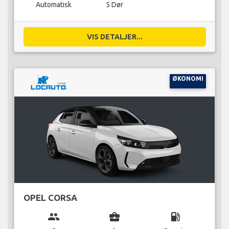
Automatisk
5 Dør
VIS DETALJER...
ØKONOMI
OPEL CORSA
group
business_center
local_gas_station