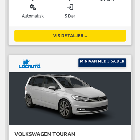
miscellaneous_services
login
Automatisk
5 Dør
VIS DETALJER...
MINIVAN MED 5 SÆDER
VOLKSWAGEN TOURAN