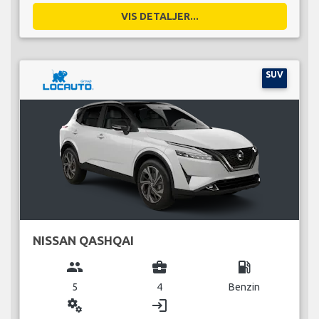
VIS DETALJER...
SUV
NISSAN QASHQAI
group
business_center
local_gas_station
5
4
Benzin
miscellaneous_services
login