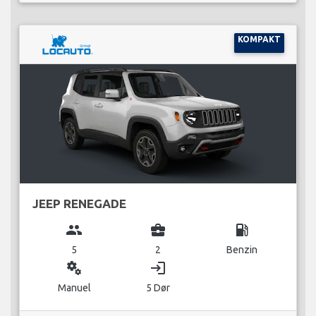
KOMPAKT
JEEP RENEGADE
group
business_center
local_gas_station
5
2
Benzin
miscellaneous_services
login
Manuel
5 Dør