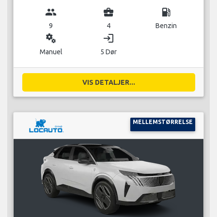
group
business_center
local_gas_station
9
4
Benzin
miscellaneous_services
login
Manuel
5 Dør
VIS DETALJER...
MELLEMSTØRRELSE