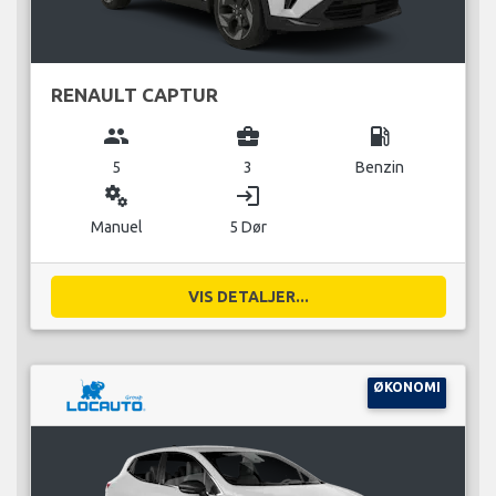
RENAULT CAPTUR
group
business_center
local_gas_station
5
3
Benzin
miscellaneous_services
login
Manuel
5 Dør
VIS DETALJER...
ØKONOMI