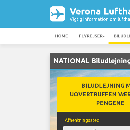
Verona Lufth
Vigtig information om luftha
HOME
FLYREJSER
BILUDL
NATIONAL Biludlejnin
BILUDLEJNING 
UOVERTRUFFEN VÆR
PENGENE
Afhentningssted