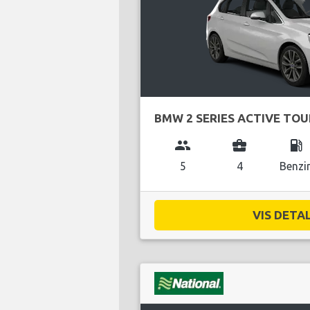
BMW 2 SERIES ACTIVE TO
group
business_center
local_gas_station
5
4
Benzi
VIS DETAL