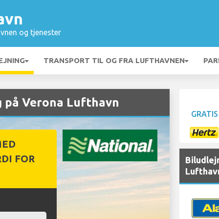
avn
vnen og tjenester
EJNING
TRANSPORT TIL OG FRA LUFTHAVNEN
PAR
g på Verona Lufthavn
GRATIS
MED
DI FOR
Biludle
Lufthav