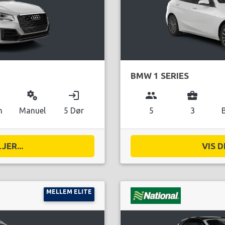
BMW 1 SERIES
miscellaneous_services
login
group
business_center
n
Manuel
5 Dør
5
3
JER...
VIS D
MELLEM ELITE