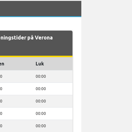
ningstider på Verona
en
Luk
00
00:00
00
00:00
00
00:00
00
00:00
00
00:00