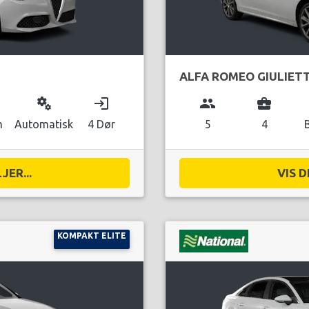
ALFA ROMEO GIULIET
miscellaneous_services
login
group
business_center
n
Automatisk
4 Dør
5
4
JER...
VIS D
KOMPAKT ELITE