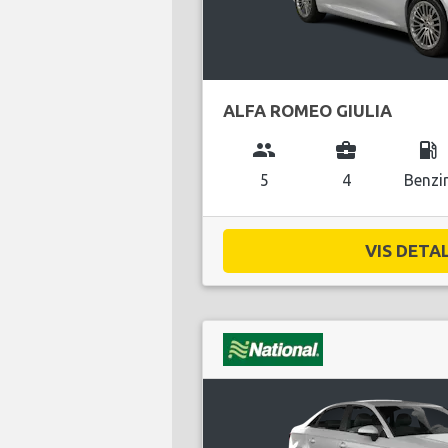
ALFA ROMEO GIULIA
group
business_center
local_gas_station
5
4
Benzi
VIS DETAL