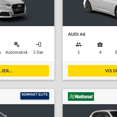
AUDI A6
miscellaneous_services
login
group
business_center
n
Automatisk
5 Dør
5
4
JER...
VIS D
KOMPAKT ELITE