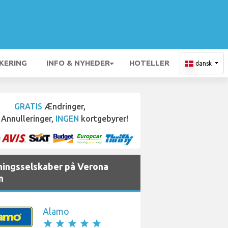
KERING
INFO & NYHEDER
HOTELLER
dansk
GRATIS
Ændringer,
Annulleringer,
INGEN
kortgebyrer!
jningsselskaber på Verona
n
Alamo
star
star
star
star
star