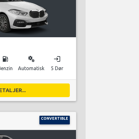
local_gas_station
miscellaneous_services
login
Benzin
Automatisk
5 Dør
ETALJER...
CONVERTIBLE