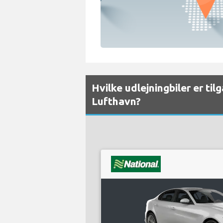
Hvilke udlejningbiler er ti
Lufthavn?