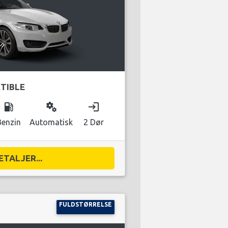
TIBLE
local_gas_station
miscellaneous_services
login
Benzin
Automatisk
2 Dør
ETALJER...
FULDSTØRRELSE