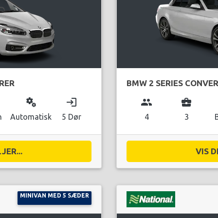
URER
BMW 2 SERIES CONVER
miscellaneous_services
login
group
business_center
n
Automatisk
5 Dør
4
3
JER...
VIS D
MINIVAN MED 5 SÆDER