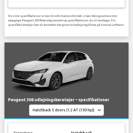
De viste specifikationer er kun til informationsformål, vi kan ikke garantere den
nøjagtige Peugeot 2008 køretøjsmodel og specifikationer, du vil modtage. For
specifikke detaljer bør du kontakte det givne biludlejningsfirma på Verona Lufthavn.
Peugeot 308 udlejningskøretøjer – specifikationer