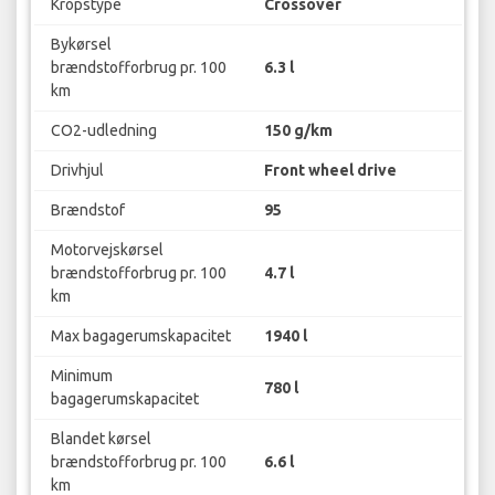
Kropstype
Crossover
Bykørsel
brændstofforbrug pr. 100
6.3 l
km
CO2-udledning
150 g/km
Drivhjul
Front wheel drive
Brændstof
95
Motorvejskørsel
brændstofforbrug pr. 100
4.7 l
km
Max bagagerumskapacitet
1940 l
Minimum
780 l
bagagerumskapacitet
Blandet kørsel
brændstofforbrug pr. 100
6.6 l
km