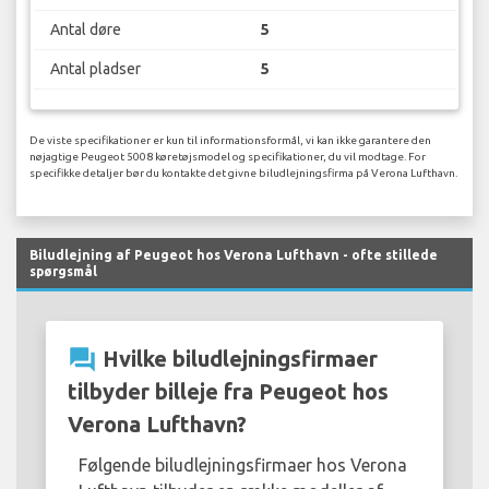
Antal døre
5
Antal pladser
5
De viste specifikationer er kun til informationsformål, vi kan ikke garantere den
nøjagtige Peugeot 5008 køretøjsmodel og specifikationer, du vil modtage. For
specifikke detaljer bør du kontakte det givne biludlejningsfirma på Verona Lufthavn.
Biludlejning af Peugeot hos Verona Lufthavn - ofte stillede
spørgsmål
question_answer
Hvilke biludlejningsfirmaer
tilbyder billeje fra Peugeot hos
Verona Lufthavn?
Følgende biludlejningsfirmaer hos Verona