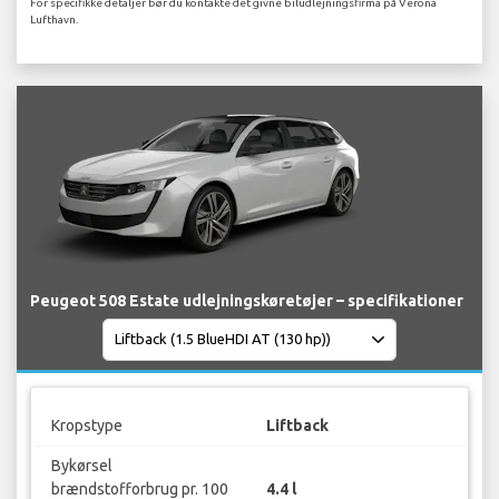
For specifikke detaljer bør du kontakte det givne biludlejningsfirma på Verona
Lufthavn.
Peugeot 508 Estate udlejningskøretøjer – specifikationer
Kropstype
Liftback
Bykørsel
brændstofforbrug pr. 100
4.4 l