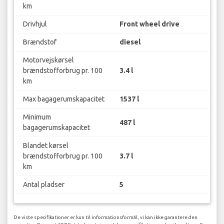
km
Drivhjul
Front wheel drive
Brændstof
diesel
Motorvejskørsel
brændstofforbrug pr. 100
3.4 l
km
Max bagagerumskapacitet
1537 l
Minimum
487 l
bagagerumskapacitet
Blandet kørsel
brændstofforbrug pr. 100
3.7 l
km
Antal pladser
5
De viste specifikationer er kun til informationsformål, vi kan ikke garantere den