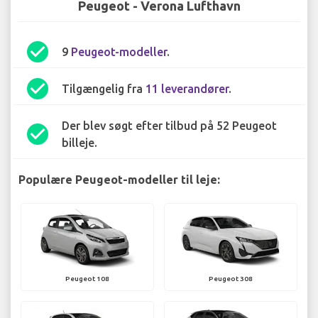
Peugeot - Verona Lufthavn
check_circle
9
Peugeot-modeller
.
check_circle
Tilgængelig fra
11 leverandører
.
Der blev søgt efter tilbud på 52 Peugeot
check_circle
billeje.
Populære Peugeot-modeller til leje:
Peugeot 108
Peugeot 308