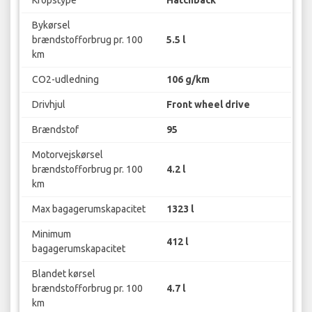
Kropstype
Hatchback
Bykørsel
brændstofforbrug pr. 100
5.5 l
km
CO2-udledning
106 g/km
Drivhjul
Front wheel drive
Brændstof
95
Motorvejskørsel
brændstofforbrug pr. 100
4.2 l
km
Max bagagerumskapacitet
1323 l
Minimum
412 l
bagagerumskapacitet
Blandet kørsel
brændstofforbrug pr. 100
4.7 l
km