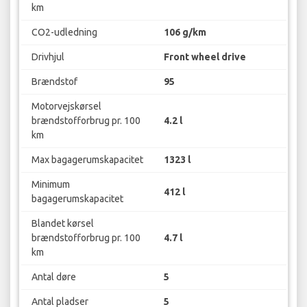
km
CO2-udledning
106 g/km
Drivhjul
Front wheel drive
Brændstof
95
Motorvejskørsel
brændstofforbrug pr. 100
4.2 l
km
Max bagagerumskapacitet
1323 l
Minimum
412 l
bagagerumskapacitet
Blandet kørsel
brændstofforbrug pr. 100
4.7 l
km
Antal døre
5
Antal pladser
5