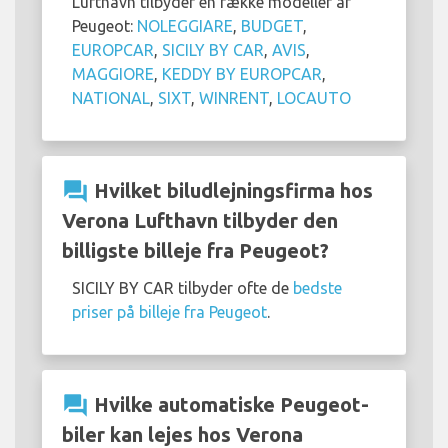
Lufthavn tilbyder en række modeller af
Peugeot:
NOLEGGIARE
,
BUDGET
,
EUROPCAR
,
SICILY BY CAR
,
AVIS
,
MAGGIORE
,
KEDDY BY EUROPCAR
,
NATIONAL
,
SIXT
,
WINRENT
,
LOCAUTO
question_answer
Hvilket biludlejningsfirma hos
Verona Lufthavn tilbyder den
billigste billeje fra Peugeot?
SICILY BY CAR tilbyder ofte de
bedste
priser på billeje fra Peugeot
.
question_answer
Hvilke automatiske Peugeot-
biler kan lejes hos Verona