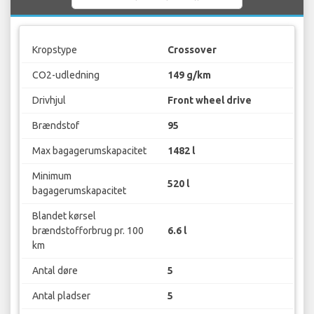
Kropstype
Crossover
CO2-udledning
149 g/km
Drivhjul
Front wheel drive
Brændstof
95
Max bagagerumskapacitet
1482 l
Minimum
520 l
bagagerumskapacitet
Blandet kørsel
brændstofforbrug pr. 100
6.6 l
km
Antal døre
5
Antal pladser
5