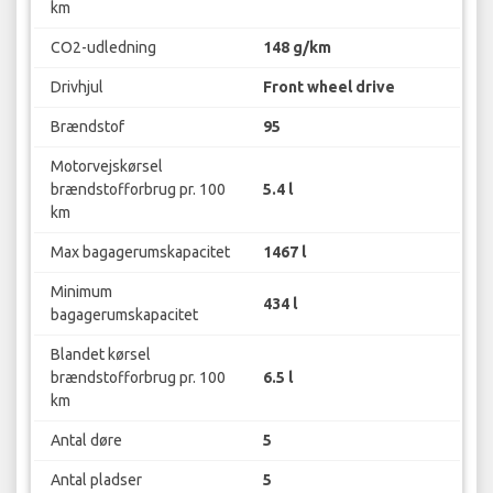
km
CO2-udledning
148 g/km
Drivhjul
Front wheel drive
Brændstof
95
Motorvejskørsel
brændstofforbrug pr. 100
5.4 l
km
Max bagagerumskapacitet
1467 l
Minimum
434 l
bagagerumskapacitet
Blandet kørsel
brændstofforbrug pr. 100
6.5 l
km
Antal døre
5
Antal pladser
5