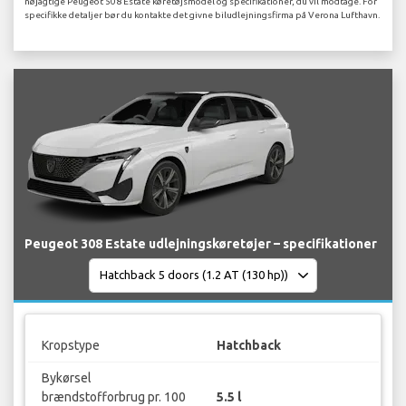
nøjagtige Peugeot 508 Estate køretøjsmodel og specifikationer, du vil modtage. For
specifikke detaljer bør du kontakte det givne biludlejningsfirma på Verona Lufthavn.
Peugeot 308 Estate udlejningskøretøjer – specifikationer
Kropstype
Hatchback
Bykørsel
brændstofforbrug pr. 100
5.5 l