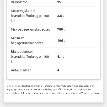
Brændstof
95
Motorvejskørsel
brændstofforbrug pr. 100
3.6 l
km
Max bagagerumskapacitet
780 l
Minimum
196 l
bagagerumskapacitet
Blandet kørsel
brændstofforbrug pr. 100
4.1 l
km
Antal pladser
4
De viste specifikationer er kun til informationsformål, vi kan ikke garantere den
nøjagtige Peugeot 108 køretøjsmodel og specifikationer, du vil modtage. For
specifikke detaljer bør du kontakte det givne biludlejningsfirma på Verona Lufthavn.