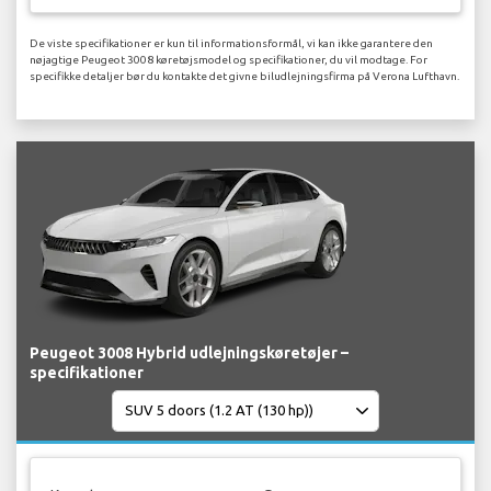
De viste specifikationer er kun til informationsformål, vi kan ikke garantere den
nøjagtige Peugeot 3008 køretøjsmodel og specifikationer, du vil modtage. For
specifikke detaljer bør du kontakte det givne biludlejningsfirma på Verona Lufthavn.
Peugeot 3008 Hybrid udlejningskøretøjer –
specifikationer