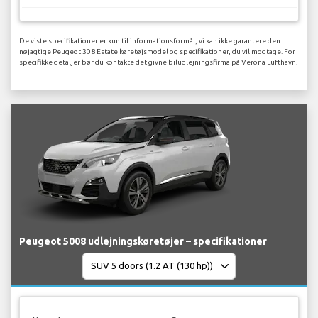
De viste specifikationer er kun til informationsformål, vi kan ikke garantere den
nøjagtige Peugeot 308 Estate køretøjsmodel og specifikationer, du vil modtage. For
specifikke detaljer bør du kontakte det givne biludlejningsfirma på Verona Lufthavn.
Peugeot 5008 udlejningskøretøjer – specifikationer