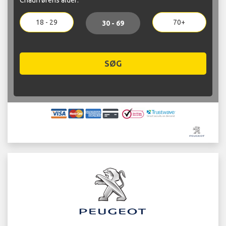
18 - 29
70+
30 - 69
SØG