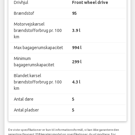
Drivhjul
Front wheel drive
Brændstof
95
Motorvejskørsel
brændstofforbrug pr. 100
3.9 l
km
Max bagagerumskapacitet
994 l
Minimum
299 l
bagagerumskapacitet
Blandet kørsel
brændstofforbrug pr. 100
4.3 l
km
Antal døre
5
Antal pladser
5
De viste specifikationer er kun til informationsformål, vi kan ikke garantere den
nøjagtige Peugeot 208 køretøjsmodel og specifikationer, du vil modtage. For