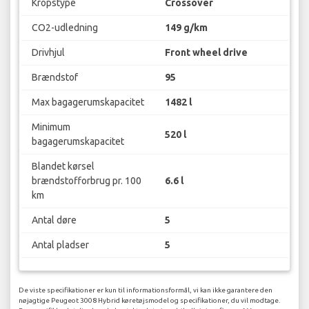
Kropstype
Crossover
CO2-udledning
149 g/km
Drivhjul
Front wheel drive
Brændstof
95
Max bagagerumskapacitet
1482 l
Minimum
520 l
bagagerumskapacitet
Blandet kørsel
brændstofforbrug pr. 100
6.6 l
km
Antal døre
5
Antal pladser
5
De viste specifikationer er kun til informationsformål, vi kan ikke garantere den
nøjagtige Peugeot 3008 Hybrid køretøjsmodel og specifikationer, du vil modtage.