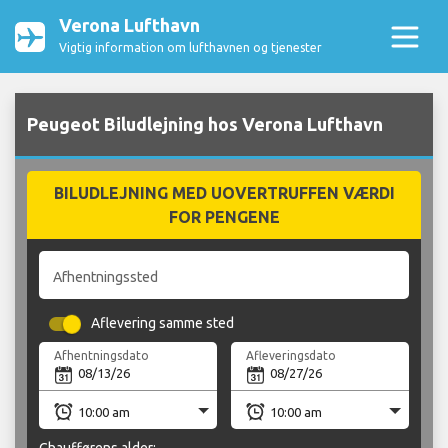
Verona Lufthavn
Vigtig information om lufthavnen og tjenester
Peugeot Biludlejning hos Verona Lufthavn
BILUDLEJNING MED UOVERTRUFFEN VÆRDI
FOR PENGENE
Afhentningssted
Aflevering samme sted
Afhentningsdato
Afleveringsdato
Chaufførens alder: