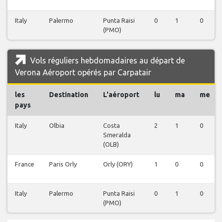
Italy
Palermo
Punta Raisi
0
1
0
(PMO)
Vols réguliers hebdomadaires au départ de
Verona Aéroport opérés par Carpatair
les
Destination
L'aéroport
lu
ma
me
pays
Italy
Olbia
Costa
2
1
0
Smeralda
(OLB)
France
Paris Orly
Orly (ORY)
1
0
0
Italy
Palermo
Punta Raisi
0
1
0
(PMO)