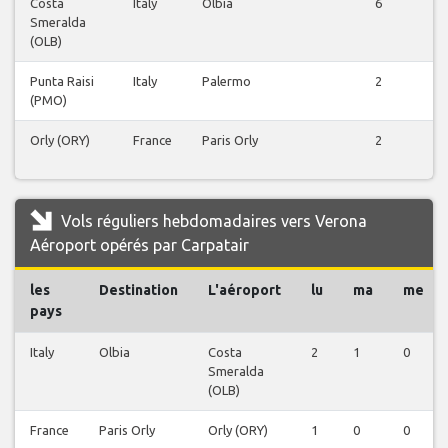
Costa
Italy
Olbia
6
Smeralda
(OLB)
Punta Raisi
Italy
Palermo
2
(PMO)
Orly (ORY)
France
Paris Orly
2
Vols réguliers hebdomadaires vers Verona
Aéroport opérés par Carpatair
les
Destination
L'aéroport
lu
ma
me
pays
Italy
Olbia
Costa
2
1
0
Smeralda
(OLB)
France
Paris Orly
Orly (ORY)
1
0
0