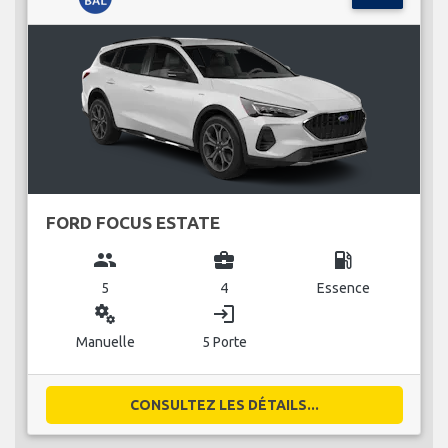
FORD FOCUS ESTATE
group
business_center
local_gas_station
5
4
Essence
miscellaneous_services
login
Manuelle
5 Porte
CONSULTEZ LES DÉTAILS...