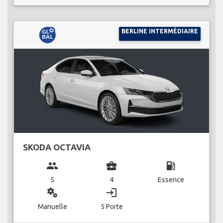
BERLINE INTERMÉDIAIRE
SKODA OCTAVIA
group
business_center
local_gas_station
5
4
Essence
miscellaneous_services
login
Manuelle
5 Porte