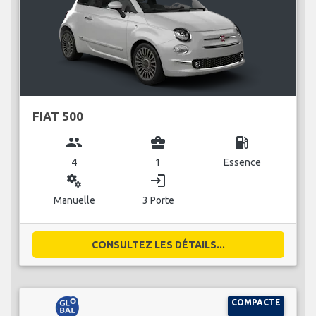
FIAT 500
group
business_center
local_gas_station
4
1
Essence
miscellaneous_services
login
Manuelle
3 Porte
CONSULTEZ LES DÉTAILS...
COMPACTE