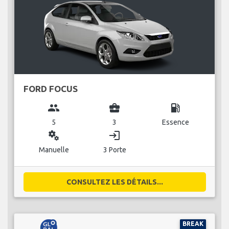
FORD FOCUS
group
business_center
local_gas_station
5
3
Essence
miscellaneous_services
login
Manuelle
3 Porte
CONSULTEZ LES DÉTAILS...
BREAK