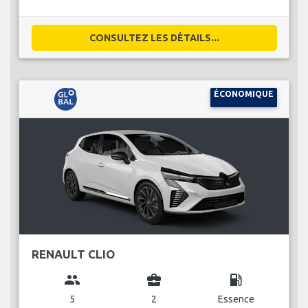
CONSULTEZ LES DÉTAILS...
ÉCONOMIQUE
RENAULT CLIO
group
business_center
local_gas_station
5
2
Essence