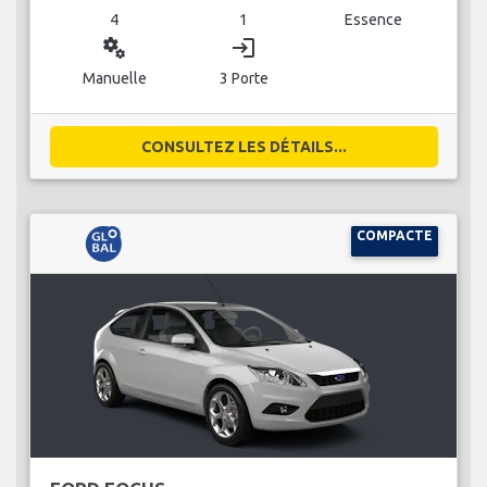
4
1
Essence
miscellaneous_services
login
Manuelle
3 Porte
CONSULTEZ LES DÉTAILS...
COMPACTE