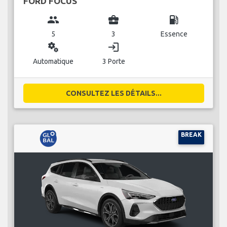
FORD FOCUS
group
business_center
local_gas_station
5
3
Essence
miscellaneous_services
login
Automatique
3 Porte
CONSULTEZ LES DÉTAILS...
BREAK