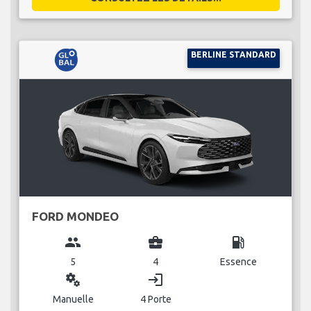
BERLINE STANDARD
FORD MONDEO
group
business_center
local_gas_station
5
4
Essence
miscellaneous_services
login
Manuelle
4 Porte