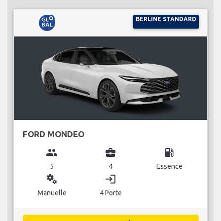
BERLINE STANDARD
FORD MONDEO
group
business_center
local_gas_station
5
4
Essence
miscellaneous_services
login
Manuelle
4 Porte