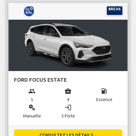
BREAK
FORD FOCUS ESTATE
group
business_center
local_gas_station
5
4
Essence
miscellaneous_services
login
Manuelle
5 Porte
CONSULTEZ LES DÉTAILS...