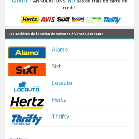
GRATUIT
ANNULATIONS,
NO
pas de frais de carte de
credit!
Les sociétés de location de voitures à Verona Aéroport
Alamo
Sixt
Locauto
Hertz
Thrifty