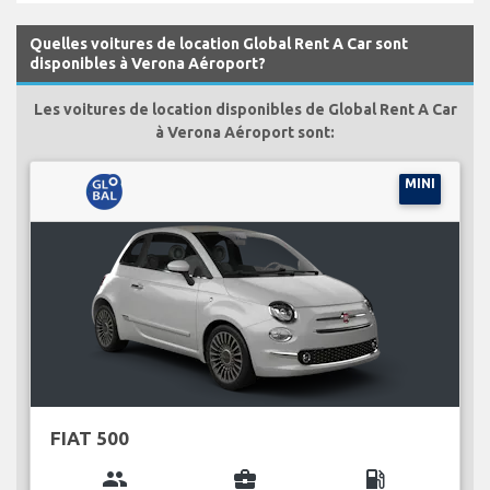
Quelles voitures de location Global Rent A Car sont
disponibles à Verona Aéroport?
Les voitures de location disponibles de Global Rent A Car
à Verona Aéroport sont:
MINI
FIAT 500
group
business_center
local_gas_station