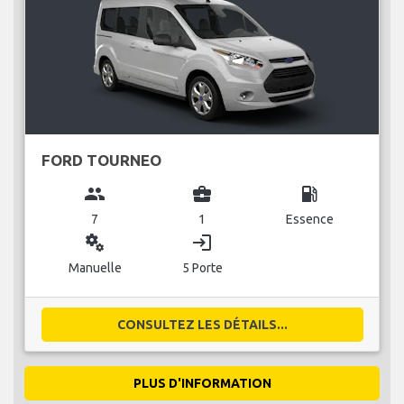
FORD TOURNEO
group
business_center
local_gas_station
7
1
Essence
miscellaneous_services
login
Manuelle
5 Porte
CONSULTEZ LES DÉTAILS...
PLUS D'INFORMATION