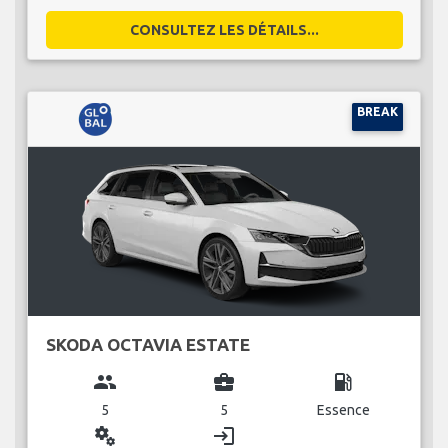
CONSULTEZ LES DÉTAILS...
BREAK
SKODA OCTAVIA ESTATE
group
business_center
local_gas_station
5
5
Essence
miscellaneous_services
login