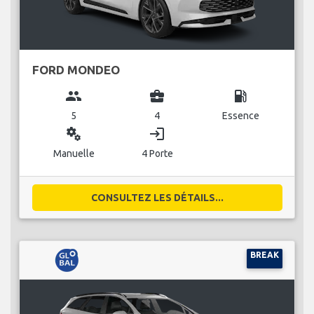
FORD MONDEO
group
business_center
local_gas_station
5
4
Essence
miscellaneous_services
login
Manuelle
4 Porte
CONSULTEZ LES DÉTAILS...
BREAK