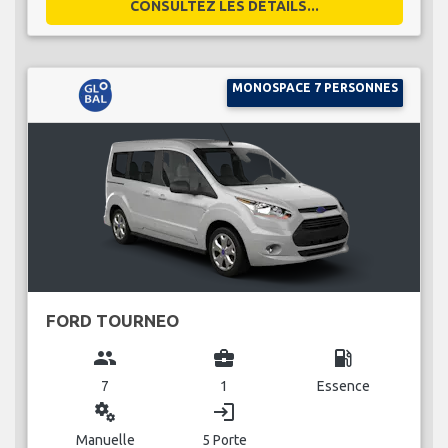
CONSULTEZ LES DÉTAILS...
MONOSPACE 7 PERSONNES
FORD TOURNEO
group
business_center
local_gas_station
7
1
Essence
miscellaneous_services
login
Manuelle
5 Porte