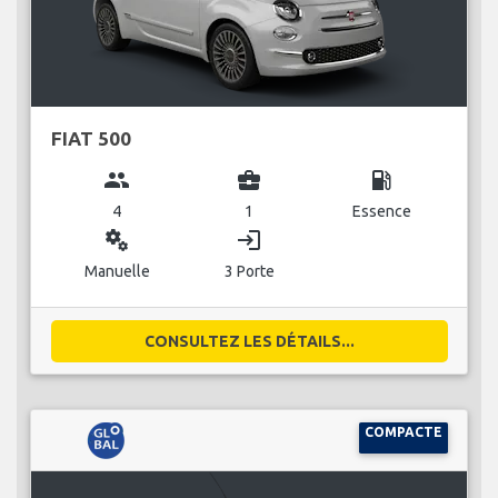
FIAT 500
group
business_center
local_gas_station
4
1
Essence
miscellaneous_services
login
Manuelle
3 Porte
CONSULTEZ LES DÉTAILS...
COMPACTE