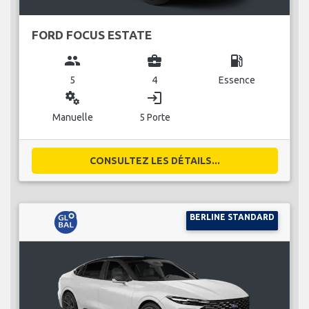
FORD FOCUS ESTATE
group
business_center
local_gas_station
5
4
Essence
miscellaneous_services
login
Manuelle
5 Porte
CONSULTEZ LES DÉTAILS...
BERLINE STANDARD