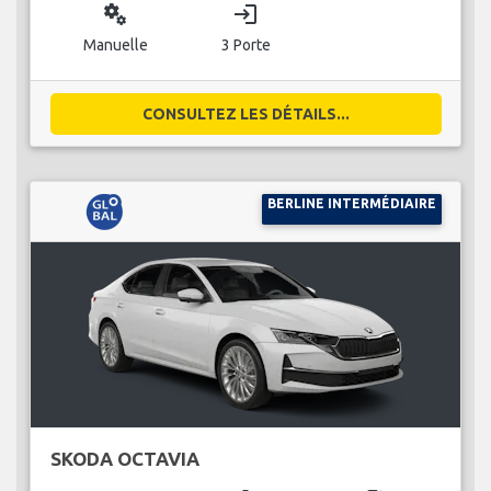
miscellaneous_services
login
Manuelle
3 Porte
CONSULTEZ LES DÉTAILS...
BERLINE INTERMÉDIAIRE
SKODA OCTAVIA