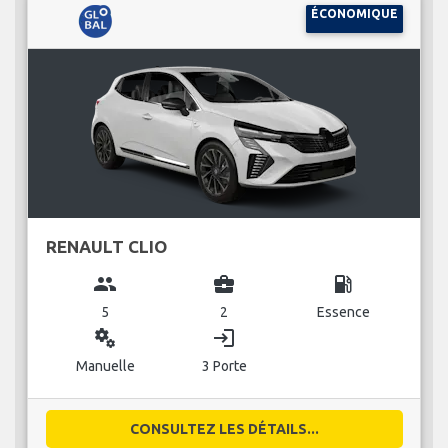
ÉCONOMIQUE
RENAULT CLIO
group
business_center
local_gas_station
5
2
Essence
miscellaneous_services
login
Manuelle
3 Porte
CONSULTEZ LES DÉTAILS...