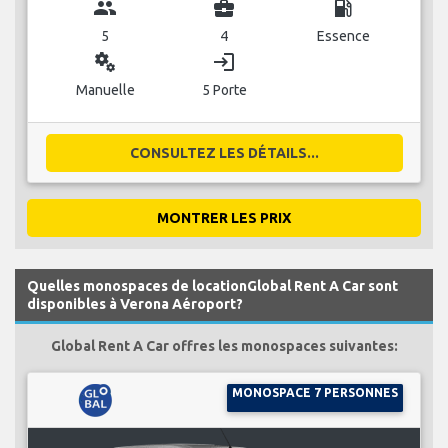
group
business_center
local_gas_station
5
4
Essence
miscellaneous_services
login
Manuelle
5 Porte
CONSULTEZ LES DÉTAILS...
MONTRER LES PRIX
Quelles monospaces de locationGlobal Rent A Car sont
disponibles à Verona Aéroport?
Global Rent A Car offres les monospaces suivantes:
MONOSPACE 7 PERSONNES