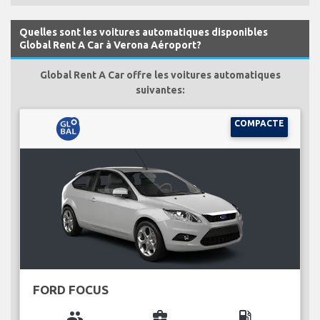
Quelles sont les voitures automatiques disponibles
Global Rent A Car à Verona Aéroport?
Global Rent A Car offre les voitures automatiques
suivantes:
COMPACTE
FORD FOCUS
group
business_center
local_gas_station