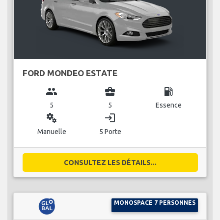
FORD MONDEO ESTATE
group
business_center
local_gas_station
5
5
Essence
miscellaneous_services
login
Manuelle
5 Porte
CONSULTEZ LES DÉTAILS...
MONOSPACE 7 PERSONNES