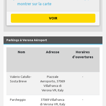
montrer sur la carte
VOIR
Parkings à Verona Aéroport
Nom
Adresse
Horaires
S
d'ouvertures
te
l'a
Valerio Catullo-
Piazzale
-
Sosta Breve
Aeroporto, 37069
Villafranca di
Verona VR, Italy
Parcheggio
37069 Villafranca
-
di Verona VR, Italy