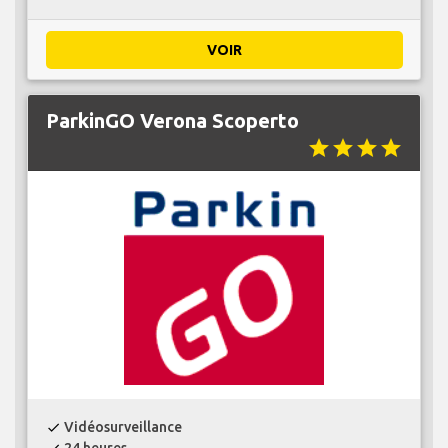
VOIR
ParkinGO Verona Scoperto
star
star
star
star
Vidéosurveillance
check
24 heures