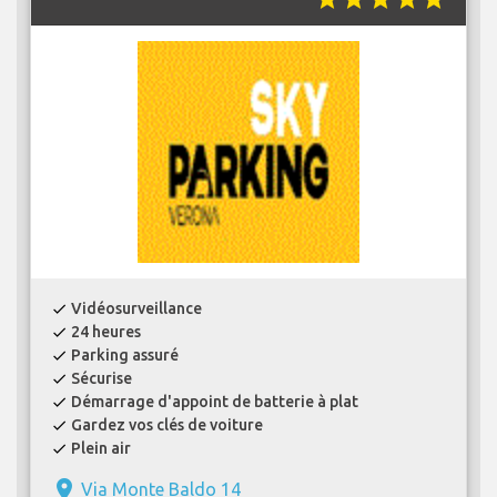
Vidéosurveillance
check
24 heures
check
Parking assuré
check
Sécurise
check
Démarrage d'appoint de batterie à plat
check
Gardez vos clés de voiture
check
Plein air
check
place
Via Monte Baldo 14