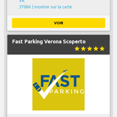
VR
37066 |
montrer sur la carte
VOIR
Fast Parking Verona Scoperto
star
star
star
star
star