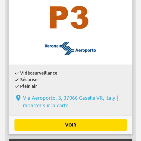
Vidéosurveillance
check
Sécurise
check
Plein air
check
place
Via Aeroporto, 3, 37066 Caselle VR, Italy |
montrer sur la carte
VOIR