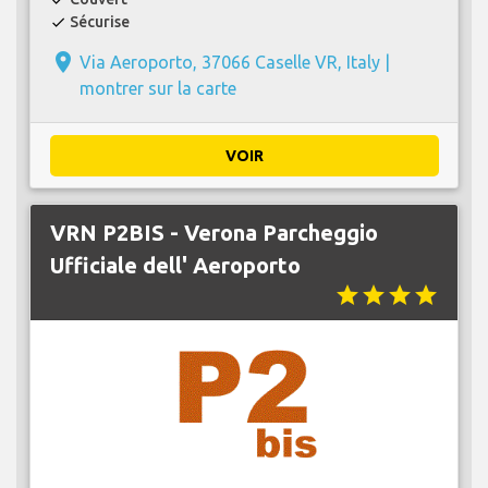
Sécurise
check
place
Via Aeroporto, 37066 Caselle VR, Italy |
montrer sur la carte
VOIR
VRN P2BIS - Verona Parcheggio
Ufficiale dell' Aeroporto
star
star
star
star