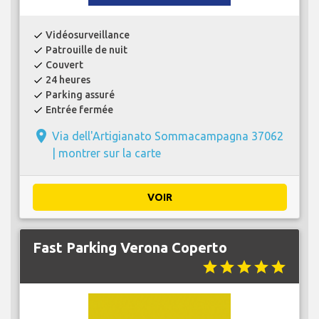
Vidéosurveillance
check
Patrouille de nuit
check
Couvert
check
24 heures
check
Parking assuré
check
Entrée fermée
check
place
Via dell'Artigianato Sommacampagna 37062
|
montrer sur la carte
VOIR
Fast Parking Verona Coperto
star
star
star
star
star