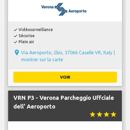
Vidéosurveillance
check
Sécurise
check
Plein air
check
place
Via Aeroporto, 2bis, 37066 Caselle VR, Italy |
montrer sur la carte
VOIR
VRN P3 - Verona Parcheggio Uffciale
dell' Aeroporto
star
star
star
star