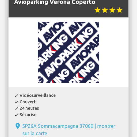
Avioparking Verona Coperto
star
star
star
star
Vidéosurveillance
check
Couvert
check
24 heures
check
Sécurise
check
place
SP26A Sommacampagna 37060 |
montrer
sur la carte