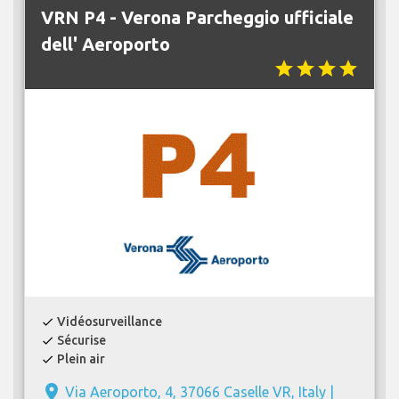
VRN P4 - Verona Parcheggio ufficiale
dell' Aeroporto
star
star
star
star
Vidéosurveillance
check
Sécurise
check
Plein air
check
place
Via Aeroporto, 4, 37066 Caselle VR, Italy |