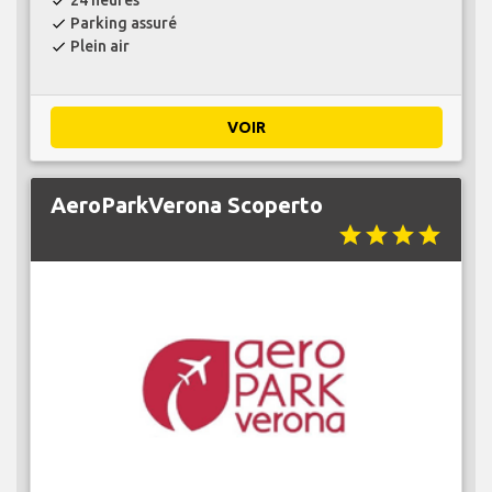
check
Parking assuré
check
Plein air
check
VOIR
AeroParkVerona Scoperto
star
star
star
star