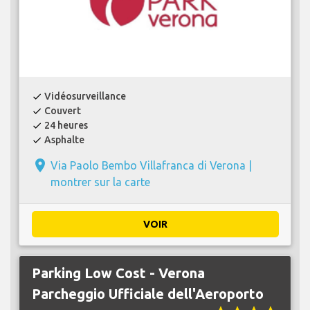
Vidéosurveillance
check
Couvert
check
24 heures
check
Asphalte
check
place
Via Paolo Bembo Villafranca di Verona |
montrer sur la carte
VOIR
Parking Low Cost - Verona
Parcheggio Ufficiale dell'Aeroporto