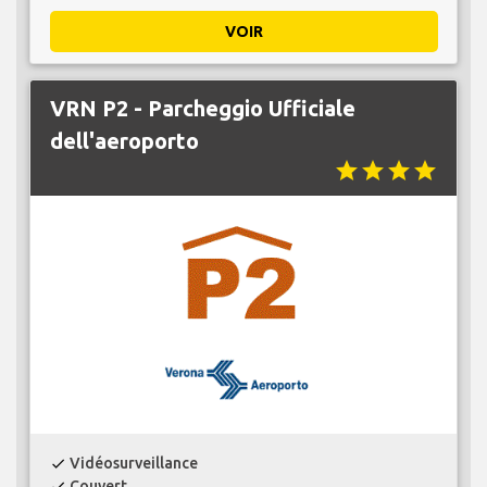
VOIR
VRN P2 - Parcheggio Ufficiale
dell'aeroporto
star
star
star
star
Vidéosurveillance
check
Couvert
check