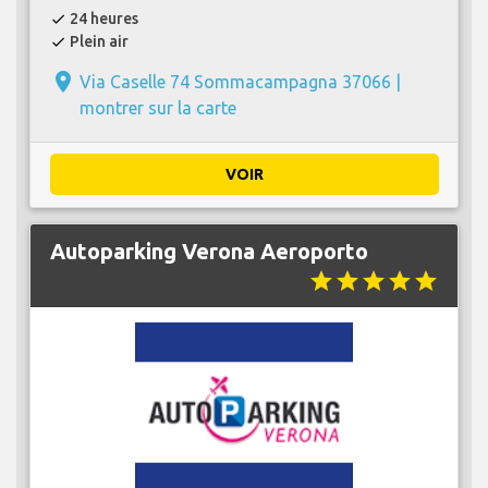
24 heures
check
Plein air
check
place
Via Caselle 74 Sommacampagna 37066 |
montrer sur la carte
VOIR
Autoparking Verona Aeroporto
star
star
star
star
star