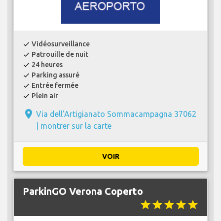
Vidéosurveillance
check
Patrouille de nuit
check
24 heures
check
Parking assuré
check
Entrée fermée
check
Plein air
check
place
Via dell'Artigianato Sommacampagna 37062
|
montrer sur la carte
VOIR
ParkinGO Verona Coperto
star
star
star
star
star