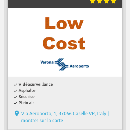
star
star
star
star
Vidéosurveillance
check
Asphalte
check
Sécurise
check
Plein air
check
place
Via Aeroporto, 1, 37066 Caselle VR, Italy |
montrer sur la carte