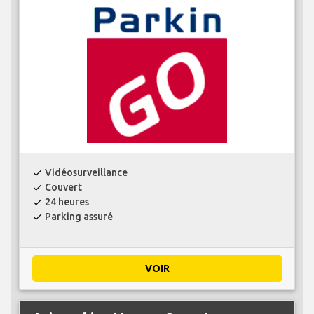
Vidéosurveillance
check
Couvert
check
24 heures
check
Parking assuré
check
VOIR