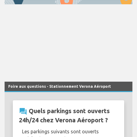
Foire aux questions - Stationnement Verona Aéroport
question_answer
Quels parkings sont ouverts
24h/24 chez Verona Aéroport ?
Les parkings suivants sont ouverts