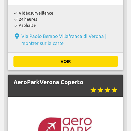
Vidéosurveillance
check
24 heures
check
Asphalte
check
place
Via Paolo Bembo Villafranca di Verona |
montrer sur la carte
VOIR
AeroParkVerona Coperto
star
star
star
star