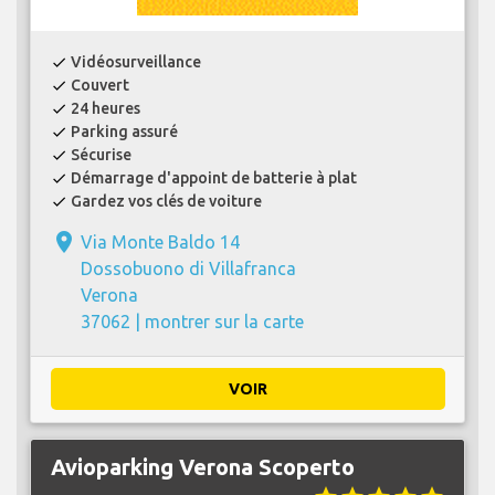
Vidéosurveillance
check
Couvert
check
24 heures
check
Parking assuré
check
Sécurise
check
Démarrage d'appoint de batterie à plat
check
Gardez vos clés de voiture
check
place
Via Monte Baldo 14
Dossobuono di Villafranca
Verona
37062 |
montrer sur la carte
VOIR
Avioparking Verona Scoperto