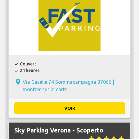
Couvert
check
24 heures
check
place
Via Caselle 74 Sommacampagna 37066 |
montrer sur la carte
VOIR
Sky Parking Verona - Scoperto
star
star
star
star
star