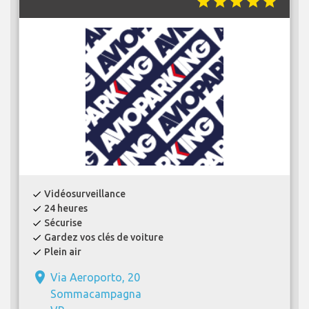
star
star
star
star
star
Vidéosurveillance
check
24 heures
check
Sécurise
check
Gardez vos clés de voiture
check
Plein air
check
place
Via Aeroporto, 20
Sommacampagna