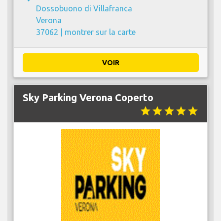
Dossobuono di Villafranca
Verona
37062 |
montrer sur la carte
VOIR
Sky Parking Verona Coperto
star
star
star
star
star