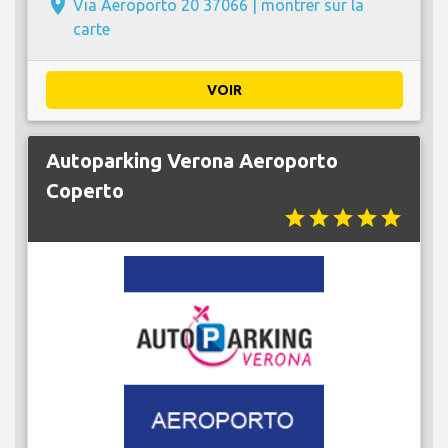
place
Via Aeroporto 20 37066 |
montrer sur la
carte
VOIR
Autoparking Verona Aeroporto
Coperto
star
star
star
star
star