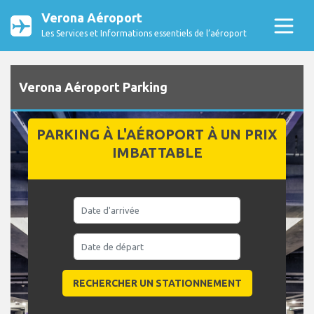
Verona Aéroport
Les Services et Informations essentiels de l’aéroport
Verona Aéroport Parking
PARKING À L'AÉROPORT À UN PRIX
IMBATTABLE