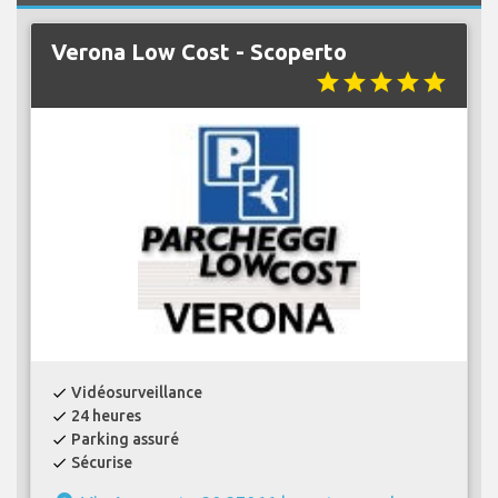
Verona Low Cost - Scoperto
star
star
star
star
star
Vidéosurveillance
check
24 heures
check
Parking assuré
check
Sécurise
check