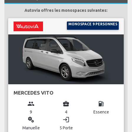
Autovia offres les monospaces suivantes:
MONOSPACE 9 PERSONNES
MERCEDES VITO
group
business_center
local_gas_station
9
4
Essence
miscellaneous_services
login
Manuelle
5 Porte