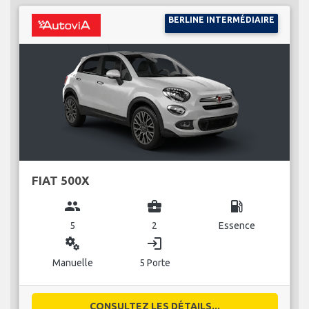
BERLINE INTERMÉDIAIRE
FIAT 500X
group
business_center
local_gas_station
5
2
Essence
miscellaneous_services
login
Manuelle
5 Porte
CONSULTEZ LES DÉTAILS...