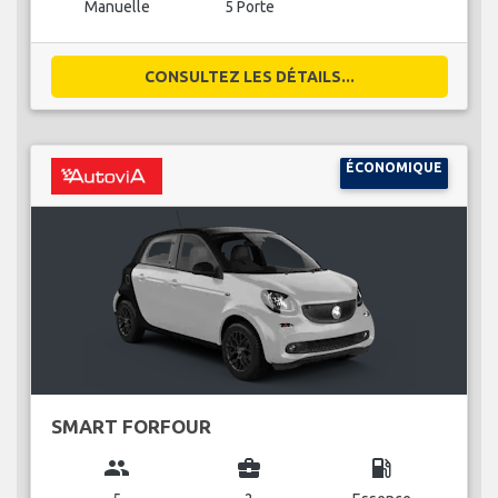
Manuelle
5 Porte
CONSULTEZ LES DÉTAILS...
ÉCONOMIQUE
SMART FORFOUR
group
business_center
local_gas_station