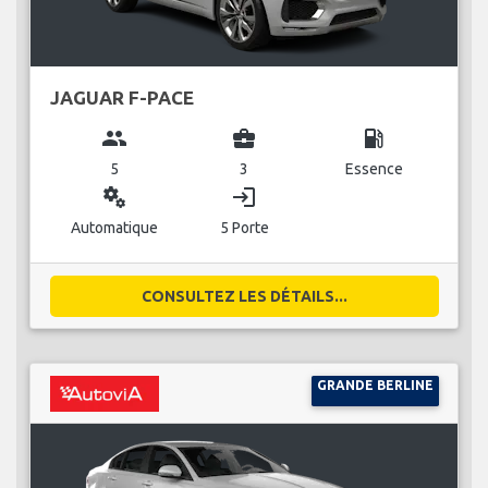
JAGUAR F-PACE
group
business_center
local_gas_station
5
3
Essence
miscellaneous_services
login
Automatique
5 Porte
CONSULTEZ LES DÉTAILS...
GRANDE BERLINE