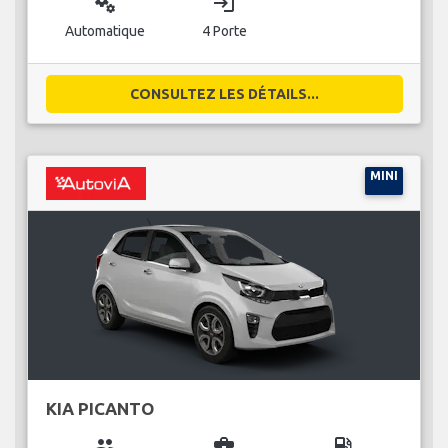
miscellaneous_services
login
Automatique
4 Porte
CONSULTEZ LES DÉTAILS...
MINI
KIA PICANTO
group
business_center
local_gas_station