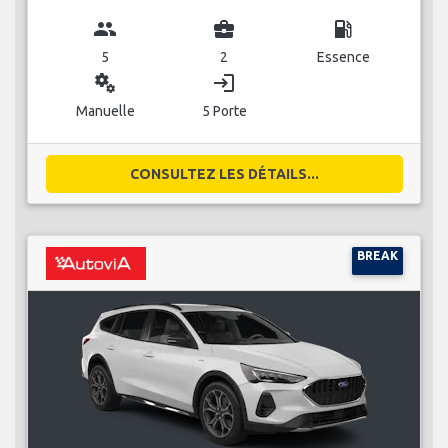
group
business_center
local_gas_station
5
2
Essence
miscellaneous_services
login
Manuelle
5 Porte
CONSULTEZ LES DÉTAILS...
BREAK