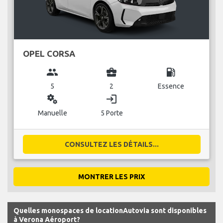
OPEL CORSA
group
business_center
local_gas_station
5
2
Essence
miscellaneous_services
login
Manuelle
5 Porte
CONSULTEZ LES DÉTAILS...
MONTRER LES PRIX
Quelles monospaces de locationAutovia sont disponibles
à Verona Aéroport?