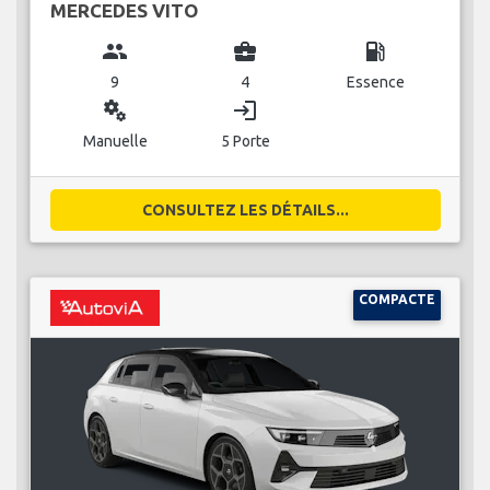
MERCEDES VITO
group
business_center
local_gas_station
9
4
Essence
miscellaneous_services
login
Manuelle
5 Porte
CONSULTEZ LES DÉTAILS...
COMPACTE