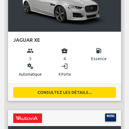
JAGUAR XE
group
business_center
local_gas_station
5
4
Essence
miscellaneous_services
login
Automatique
4 Porte
CONSULTEZ LES DÉTAILS...
MINI