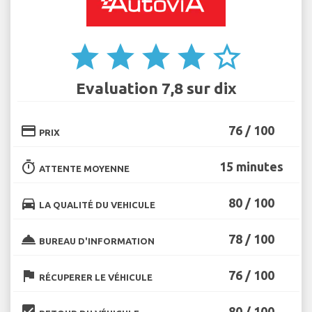
star
star
star
star
star_border
Evaluation 7,8 sur dix
credit_card
76 / 100
PRIX
timer
15 minutes
ATTENTE MOYENNE
directions_car
80 / 100
LA QUALITÉ DU VEHICULE
room_service
78 / 100
BUREAU D'INFORMATION
flag
76 / 100
RÉCUPERER LE VÉHICULE
beenhere
80 / 100