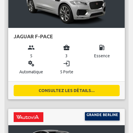
JAGUAR F-PACE
group
business_center
local_gas_station
5
3
Essence
miscellaneous_services
login
Automatique
5 Porte
CONSULTEZ LES DÉTAILS...
GRANDE BERLINE