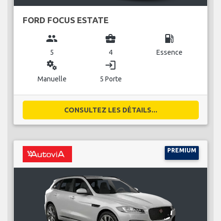
FORD FOCUS ESTATE
group
business_center
local_gas_station
5
4
Essence
miscellaneous_services
login
Manuelle
5 Porte
CONSULTEZ LES DÉTAILS...
PREMIUM