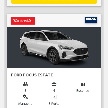
BREAK
FORD FOCUS ESTATE
group
business_center
local_gas_station
5
4
Essence
miscellaneous_services
login
Manuelle
5 Porte