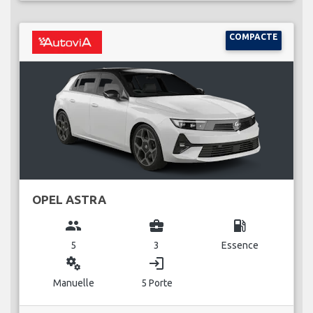
COMPACTE
OPEL ASTRA
group
business_center
local_gas_station
5
3
Essence
miscellaneous_services
login
Manuelle
5 Porte