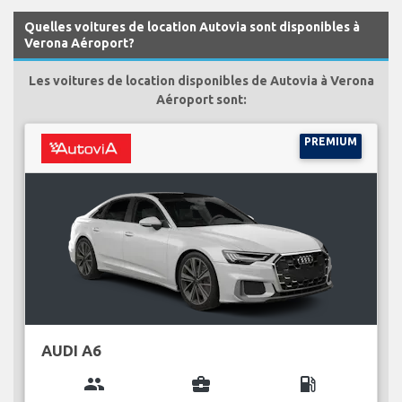
Quelles voitures de location Autovia sont disponibles à
Verona Aéroport?
Les voitures de location disponibles de Autovia à Verona
Aéroport sont:
PREMIUM
AUDI A6
group
business_center
local_gas_station