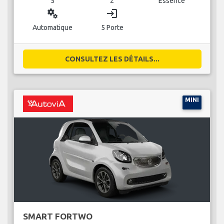
5
2
Essence
miscellaneous_services
login
Automatique
5 Porte
CONSULTEZ LES DÉTAILS...
MINI
SMART FORTWO