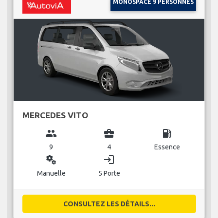
MONOSPACE 9 PERSONNES
MERCEDES VITO
group
business_center
local_gas_station
9
4
Essence
miscellaneous_services
login
Manuelle
5 Porte
CONSULTEZ LES DÉTAILS...