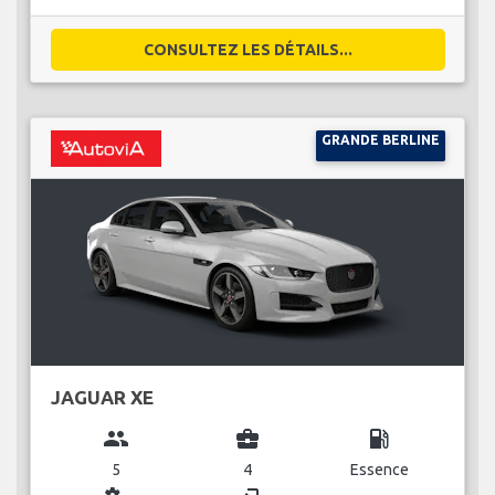
CONSULTEZ LES DÉTAILS...
GRANDE BERLINE
JAGUAR XE
group
business_center
local_gas_station
5
4
Essence