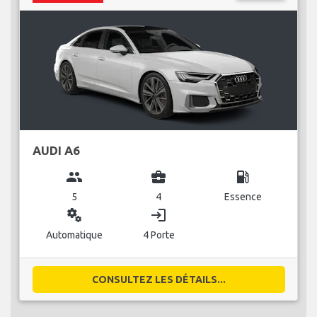
AUDI A6
group
business_center
local_gas_station
5
4
Essence
miscellaneous_services
login
Automatique
4 Porte
CONSULTEZ LES DÉTAILS...