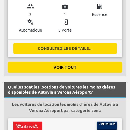
group
business_center
local_gas_station
2
1
Essence
miscellaneous_services
login
Automatique
3 Porte
CONSULTEZ LES DÉTAILS...
VOIR TOUT
Quelles sont les locations de voitures les moins chères
disponibles de Autovia à Verona Aéroport?
Les voitures de location les moins chères de Autovia à
Verona Aéroport par categorie sont:
PREMIUM