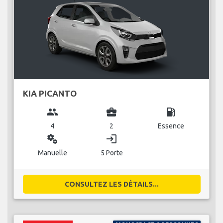
KIA PICANTO
group
business_center
local_gas_station
4
2
Essence
miscellaneous_services
login
Manuelle
5 Porte
CONSULTEZ LES DÉTAILS...