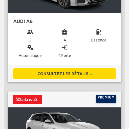
AUDI A6
group
business_center
local_gas_station
5
4
Essence
miscellaneous_services
login
Automatique
4 Porte
CONSULTEZ LES DÉTAILS...
PREMIUM