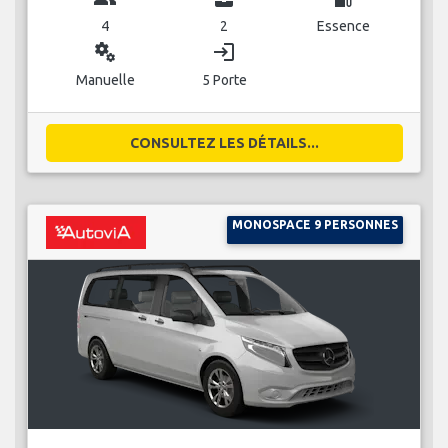
4
2
Essence
miscellaneous_services
login
Manuelle
5 Porte
CONSULTEZ LES DÉTAILS...
MONOSPACE 9 PERSONNES