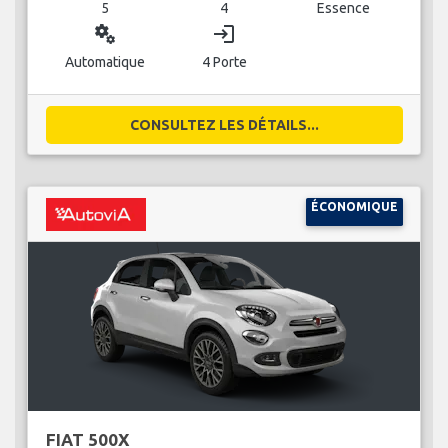
5
4
Essence
miscellaneous_services
login
Automatique
4 Porte
CONSULTEZ LES DÉTAILS...
ÉCONOMIQUE
FIAT 500X