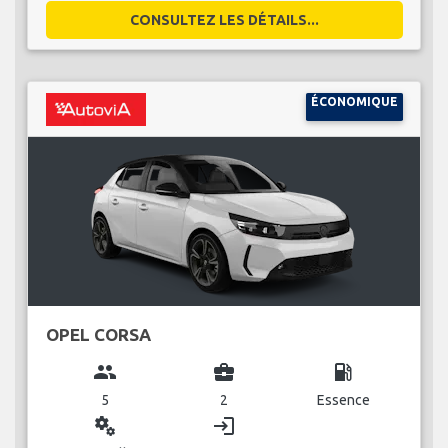
CONSULTEZ LES DÉTAILS...
ÉCONOMIQUE
OPEL CORSA
group
business_center
local_gas_station
5
2
Essence
miscellaneous_services
login