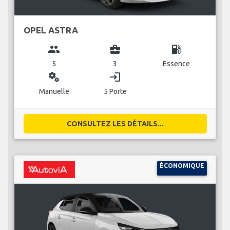
OPEL ASTRA
group
business_center
local_gas_station
5
3
Essence
miscellaneous_services
login
Manuelle
5 Porte
CONSULTEZ LES DÉTAILS...
ÉCONOMIQUE