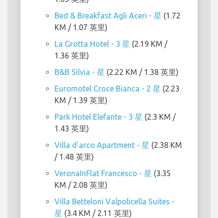
Bed & Breakfast Agli Aceri - 星
(1.72
KM / 1.07 英里)
La Grotta Hotel - 3 星
(2.19 KM /
1.36 英里)
B&B Silvia - 星
(2.22 KM / 1.38 英里)
Euromotel Croce Bianca - 2 星
(2.23
KM / 1.39 英里)
Park Hotel Elefante - 3 星
(2.3 KM /
1.43 英里)
Villa d'arco Apartment - 星
(2.38 KM
/ 1.48 英里)
VeronaInFlat Francesco - 星
(3.35
KM / 2.08 英里)
Villa Betteloni Valpolicella Suites -
星
(3.4 KM / 2.11 英里)