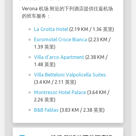
Verona 机场 附近的下列酒店提供往返机场
的班车服务：
La Grotta Hotel
(2.19 KM / 1.36 英里)
Euromotel Croce Bianca
(2.23 KM /
1.39 英里)
Villa d'arco Apartment
(2.38 KM /
1.48 英里)
Villa Betteloni Valpolicella Suites
(3.4 KM / 2.11 英里)
Montresor Hotel Palace
(3.64 KM /
2.26 英里)
B&B Fablas
(3.83 KM / 2.38 英里)