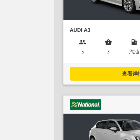
AUDI A3
group
business_center
local_gas_station
5
3
汽油
查看详情.