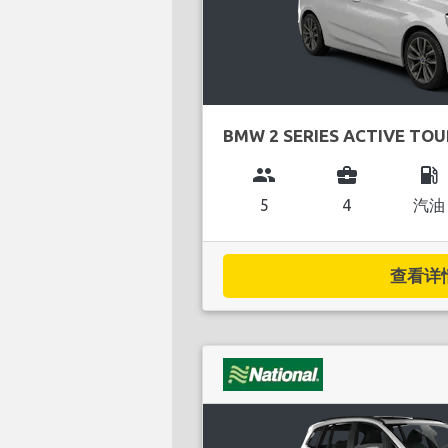
BMW 2 SERIES ACTIVE TO
group
business_center
local_gas_station
5
4
汽油
查看详情.