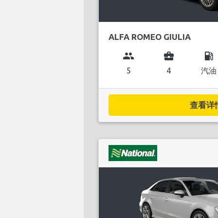
ALFA ROMEO GIULIA
group
business_center
local_gas_station
5
4
汽油
查看详情.