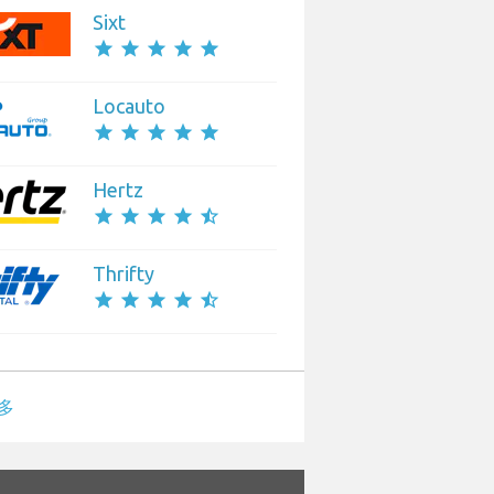
Sixt
star
star
star
star
star
Locauto
star
star
star
star
star
Hertz
star
star
star
star
star_half
Thrifty
star
star
star
star
star_half
多