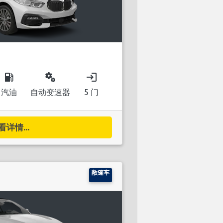
local_gas_station
miscellaneous_services
login
汽油
自动变速器
5 门
看详情...
敞篷车