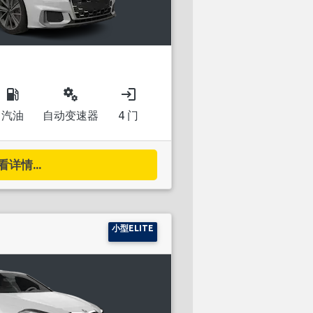
local_gas_station
miscellaneous_services
login
汽油
自动变速器
4 门
看详情...
小型ELITE