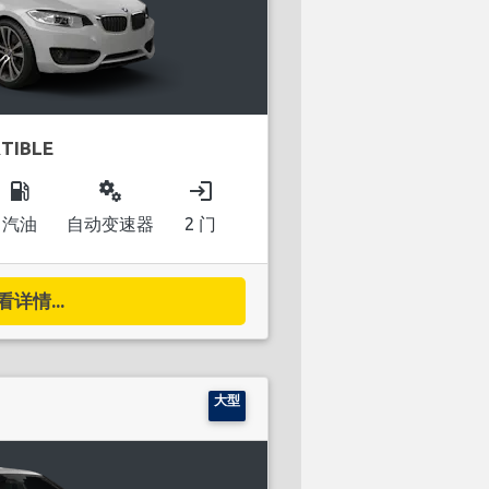
TIBLE
local_gas_station
miscellaneous_services
login
汽油
自动变速器
2 门
看详情...
大型