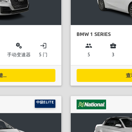
BMW 1 SERIES
miscellaneous_services
login
group
business_center
手动变速器
5 门
5
3
..
查
中级ELITE