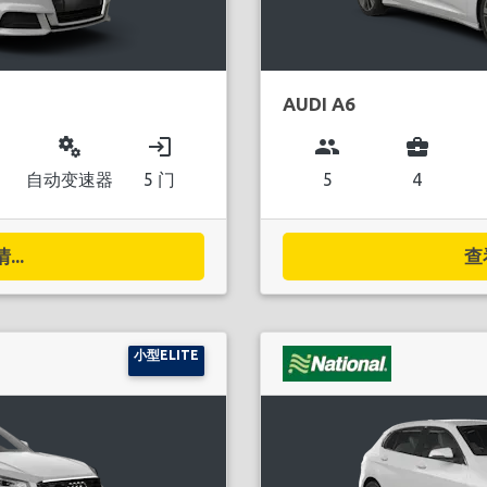
AUDI A6
miscellaneous_services
login
group
business_center
自动变速器
5 门
5
4
..
查
小型ELITE