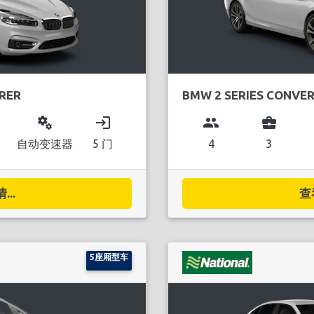
URER
BMW 2 SERIES CONVER
miscellaneous_services
login
group
business_center
自动变速器
5 门
4
3
..
查
5座厢型车