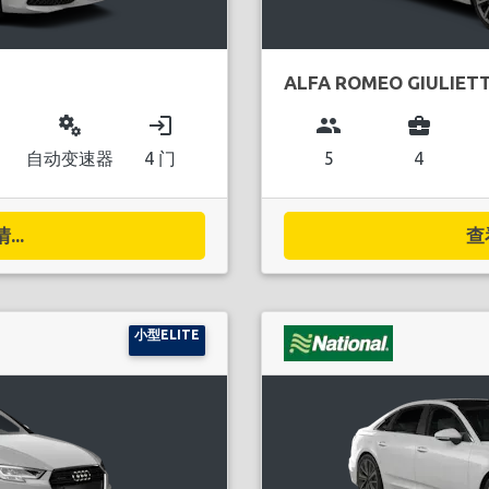
ALFA ROMEO GIULIET
miscellaneous_services
login
group
business_center
自动变速器
4 门
5
4
..
查
小型ELITE