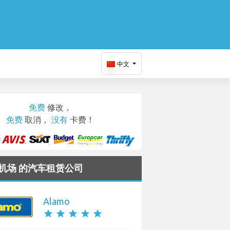
中文
免费
修改，
免费
取消，
没有
卡费！
a 机场 的汽车租赁公司
Alamo
star
star
star
star
star