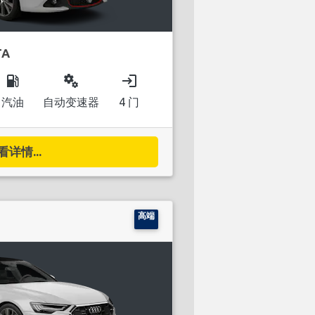
TA
local_gas_station
miscellaneous_services
login
汽油
自动变速器
4 门
看详情...
高端