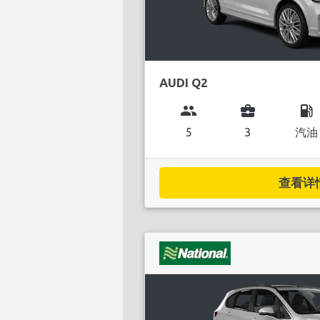
AUDI Q2
group
business_center
local_gas_station
5
3
汽油
查看详情.