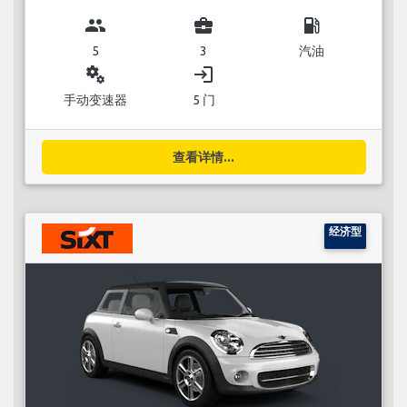
group
business_center
local_gas_station
5
3
汽油
miscellaneous_services
login
手动变速器
5 门
查看详情...
经济型