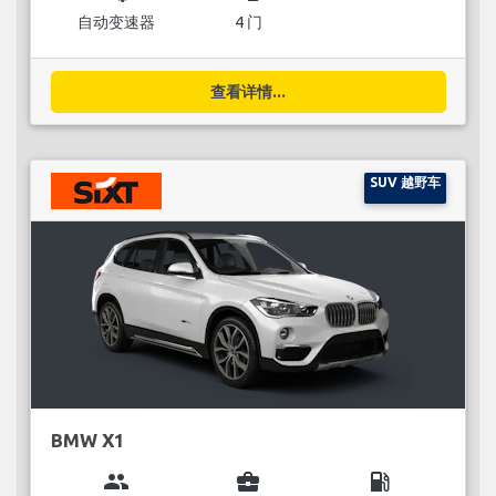
自动变速器
4 门
查看详情...
SUV 越野车
BMW X1
group
business_center
local_gas_station