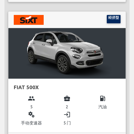
经济型
FIAT 500X
group
business_center
local_gas_station
5
2
汽油
miscellaneous_services
login
手动变速器
5 门