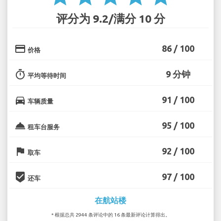
评分为 9.2/满分 10 分
credit_card
86 / 100
价格
timer
9 分钟
平均等待时间
directions_car
91 / 100
车辆质量
room_service
95 / 100
租车台服务
flag
92 / 100
取车
beenhere
97 / 100
还车
在航站楼
* 根据总共 2944 条评论中的 16 条最新评论计算得出。