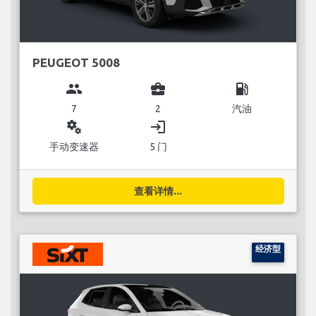
PEUGEOT 5008
group
business_center
local_gas_station
7
2
汽油
miscellaneous_services
login
手动变速器
5 门
查看详情...
经济型