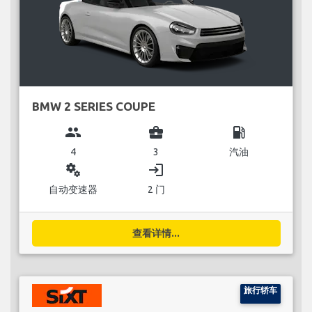
BMW 2 SERIES COUPE
group
business_center
local_gas_station
4
3
汽油
miscellaneous_services
login
自动变速器
2 门
查看详情...
旅行轿车