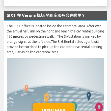
SIXT 在 Verona 机场 的租车服务台在哪里？
The SIXT office is located inside the car rental area. After exit
the arrival hall, urn on the right and reach the car rental building
( 50 metres by pedestrian walk ). The Sixt station is marked by
orange signs, at the left side.The Sixt Rental sales agent will
provide instructions to pick-up the car at the car rental parking
area, just aside the car rental area.