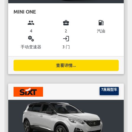
MINI ONE
group
business_center
local_gas_station
4
2
汽油
miscellaneous_services
login
手动变速器
3 门
查看详情...
7座厢型车