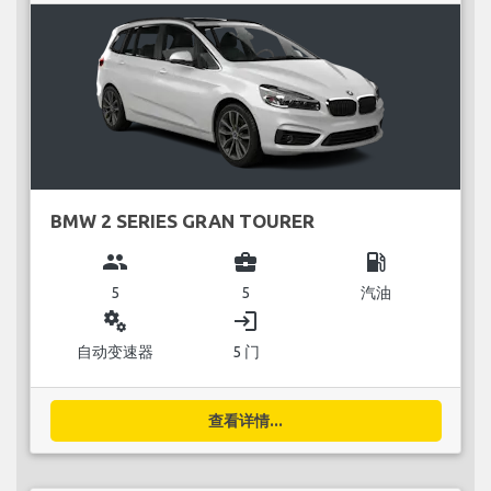
BMW 2 SERIES GRAN TOURER
group
business_center
local_gas_station
5
5
汽油
miscellaneous_services
login
自动变速器
5 门
查看详情...