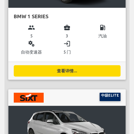
BMW 1 SERIES
group
business_center
local_gas_station
5
3
汽油
miscellaneous_services
login
自动变速器
5 门
查看详情...
中级ELITE