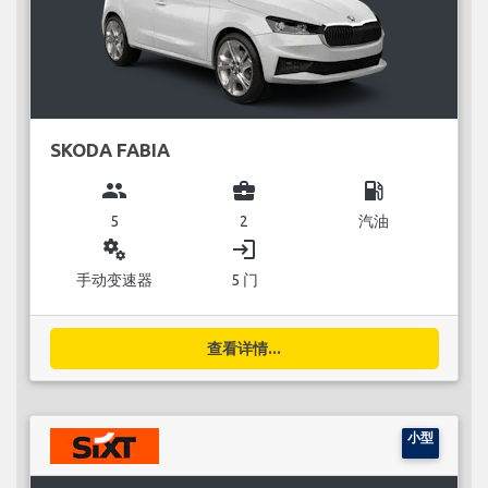
SKODA FABIA
group
business_center
local_gas_station
5
2
汽油
miscellaneous_services
login
手动变速器
5 门
查看详情...
小型