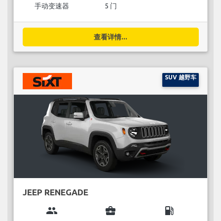
手动变速器
5 门
查看详情...
SUV 越野车
JEEP RENEGADE
group
business_center
local_gas_station