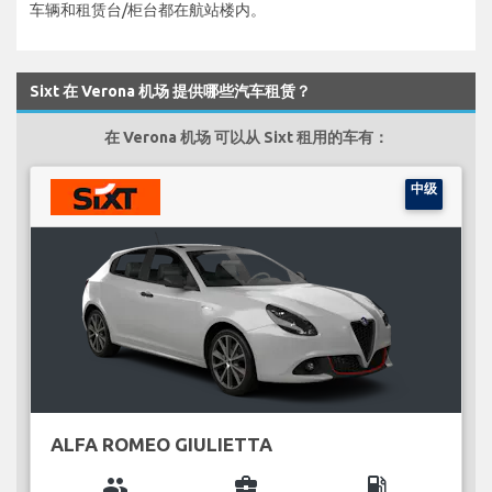
车辆和租赁台/柜台都在航站楼内。
Sixt 在 Verona 机场 提供哪些汽车租赁？
在 Verona 机场 可以从 Sixt 租用的车有：
中级
ALFA ROMEO GIULIETTA
group
business_center
local_gas_station