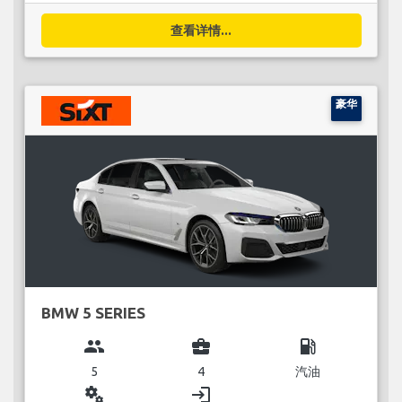
查看详情...
豪华
BMW 5 SERIES
group
business_center
local_gas_station
5
4
汽油
miscellaneous_services
login