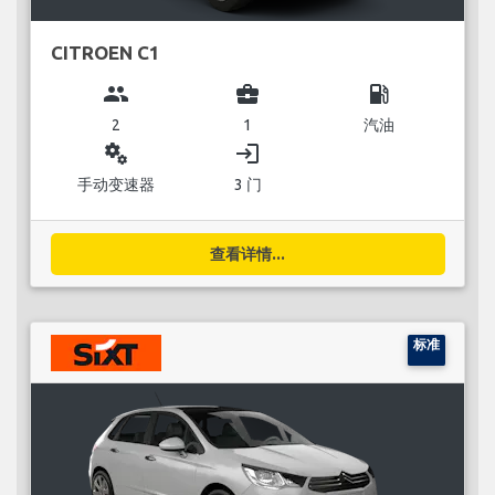
CITROEN C1
group
business_center
local_gas_station
2
1
汽油
miscellaneous_services
login
手动变速器
3 门
查看详情...
标准