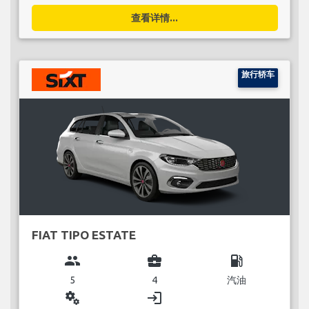
查看详情...
旅行轿车
FIAT TIPO ESTATE
group
business_center
local_gas_station
5
4
汽油
miscellaneous_services
login