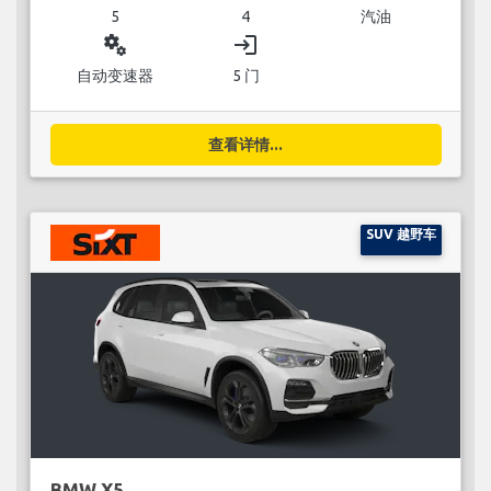
5
4
汽油
miscellaneous_services
login
自动变速器
5 门
查看详情...
SUV 越野车
BMW X5