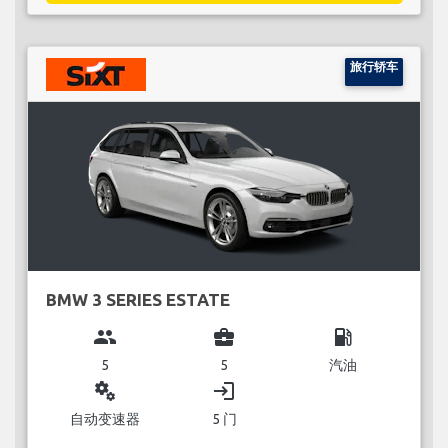
旅行轿车
BMW 3 SERIES ESTATE
group
business_center
local_gas_station
5
5
汽油
miscellaneous_services
login
自动变速器
5 门