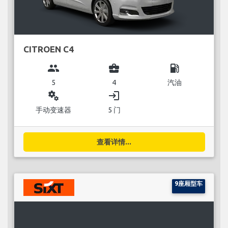
CITROEN C4
group
business_center
local_gas_station
5
4
汽油
miscellaneous_services
login
手动变速器
5 门
查看详情...
9座厢型车