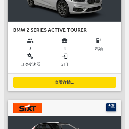
BMW 2 SERIES ACTIVE TOURER
group
business_center
local_gas_station
5
4
汽油
miscellaneous_services
login
自动变速器
5 门
查看详情...
大型