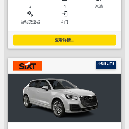
5
4
汽油
miscellaneous_services
login
自动变速器
4 门
查看详情...
小型ELITE