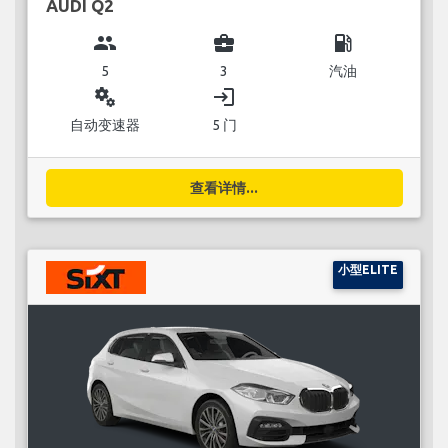
AUDI Q2
group
business_center
local_gas_station
5
3
汽油
miscellaneous_services
login
自动变速器
5 门
查看详情...
小型ELITE