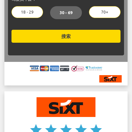
18 - 29
70+
30 - 69
搜索
star
star
star
star
star