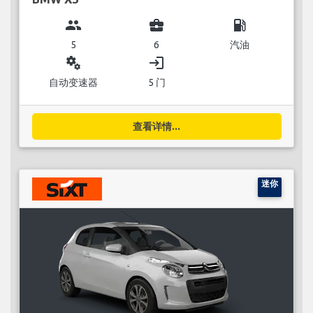
group
business_center
local_gas_station
5
6
汽油
miscellaneous_services
login
自动变速器
5 门
查看详情...
迷你