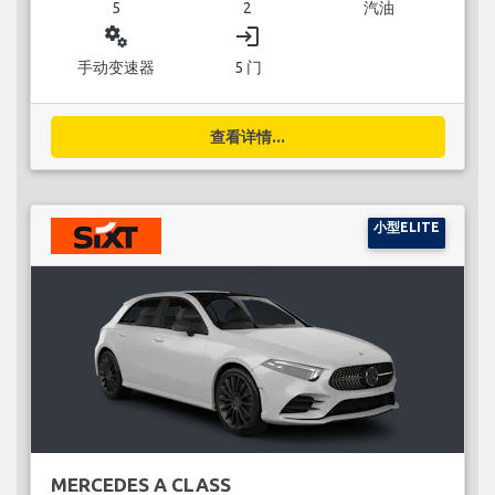
5
2
汽油
miscellaneous_services
login
手动变速器
5 门
查看详情...
小型ELITE
MERCEDES A CLASS