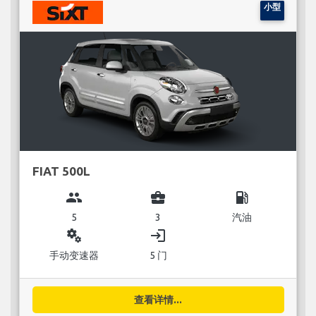
小型
FIAT 500L
group
business_center
local_gas_station
5
3
汽油
miscellaneous_services
login
手动变速器
5 门
查看详情...