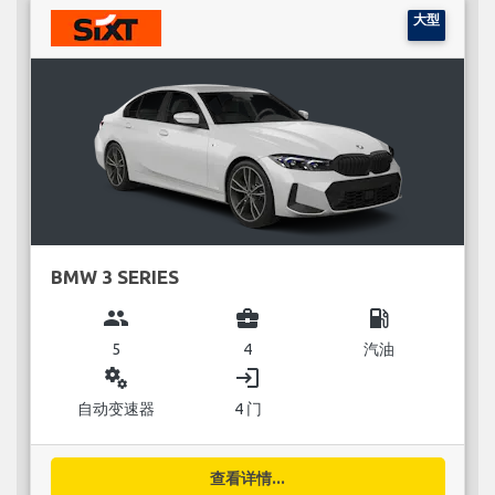
大型
BMW 3 SERIES
group
business_center
local_gas_station
5
4
汽油
miscellaneous_services
login
自动变速器
4 门
查看详情...