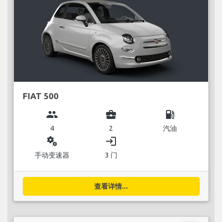
FIAT 500
group
business_center
local_gas_station
4
2
汽油
miscellaneous_services
login
手动变速器
3 门
查看详情...