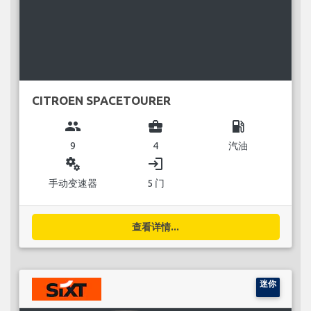
CITROEN SPACETOURER
group
business_center
local_gas_station
9
4
汽油
miscellaneous_services
login
手动变速器
5 门
查看详情...
迷你