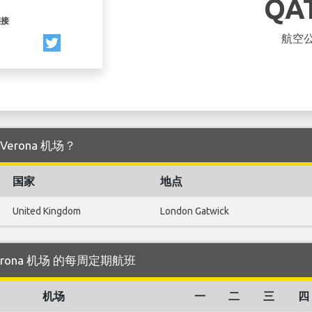
QA
链接
航空
Verona 机场？
国家
地点
United Kingdom
London Gatwick
 Verona 机场 的每周定期航班
机场
一
二
三
四