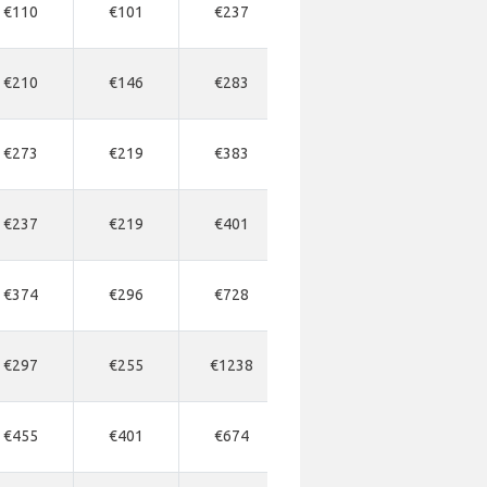
€110
€101
€237
€273
€310
€210
€146
€283
€310
€310
€273
€219
€383
-
€401
€237
€219
€401
€455
€492
€374
€296
€728
€728
€765
€297
€255
€1238
-
€710
€455
€401
€674
€710
€783