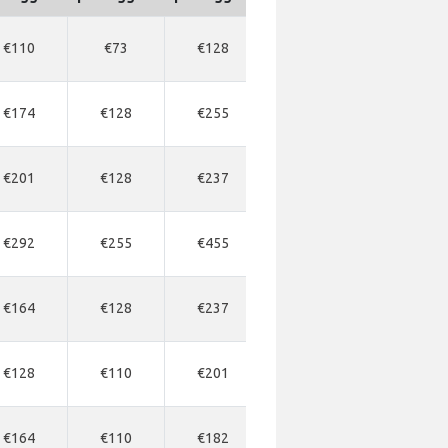
€110
€73
€128
€182
€201
€174
€128
€255
€273
€273
€201
€128
€237
€273
€292
€292
€255
€455
€492
€510
€164
€128
€237
€273
€292
€128
€110
€201
€255
€273
€164
€110
€182
€273
€346