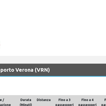
roporto Verona (VRN)
e /
Durata
Distanza
Fino a 3
Fino a 4
F
nazione
(Minuti)
passeggeri
passeggeri
pa