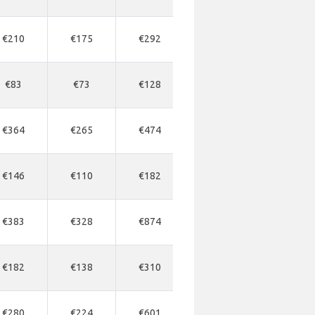
€210
€175
€292
€510
€528
€83
€73
€128
€146
€156
€364
€265
€474
€546
€546
€146
€110
€182
€237
€237
€383
€328
€874
-
€874
€182
€138
€310
-
€346
€280
€224
€601
-
€619