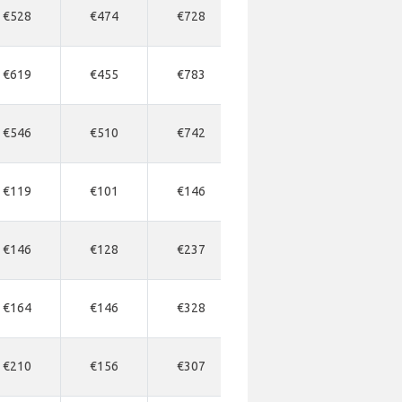
€528
€474
€728
€819
€892
€619
€455
€783
€884
€947
€546
€510
€742
€756
€910
€119
€101
€146
€219
€219
€146
€128
€237
-
-
€164
€146
€328
€346
€364
€210
€156
€307
€310
€328