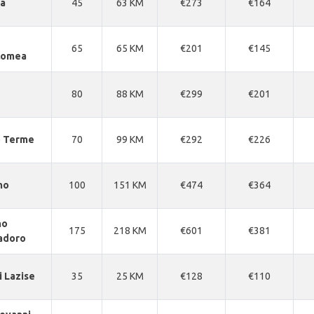
ia
45
63 KM
€273
€164
65
65 KM
€201
€145
lomea
80
88 KM
€299
€201
 Terme
70
99 KM
€292
€226
no
100
151 KM
€474
€364
no
175
218 KM
€601
€381
adoro
i Lazise
35
25 KM
€128
€110