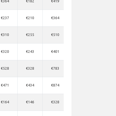
€364
€182
€419
-
€437
€237
€210
€364
€437
€474
€310
€255
€510
€583
€583
€320
€243
€401
€546
€637
€528
€328
€783
€801
€856
€471
€434
€874
-
-
€164
€146
€328
€364
€455