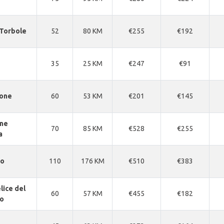
Torbole
52
80 KM
€255
€192
e
35
25 KM
€247
€91
one
60
53 KM
€201
€145
ne
70
85 KM
€528
€255
a
no
110
176 KM
€510
€383
lice del
60
57 KM
€455
€182
o