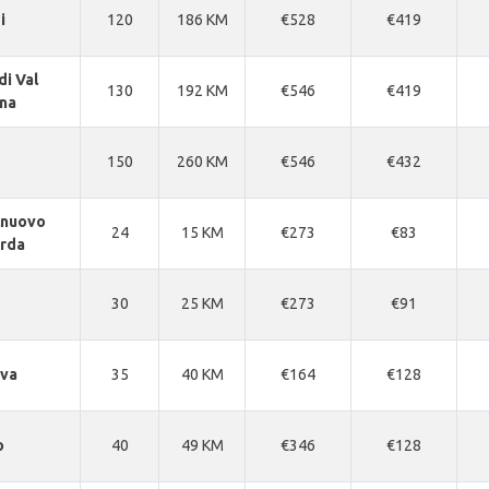
i
120
186 KM
€528
€419
di Val
130
192 KM
€546
€419
na
150
260 KM
€546
€432
lnuovo
24
15 KM
€273
€83
arda
30
25 KM
€273
€91
va
35
40 KM
€164
€128
o
40
49 KM
€346
€128