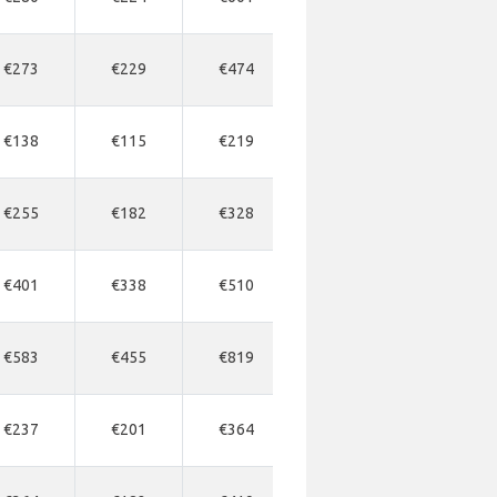
€273
€229
€474
€510
€510
€138
€115
€219
-
€219
€255
€182
€328
€346
€346
€401
€338
€510
-
-
€583
€455
€819
€856
€910
€237
€201
€364
€401
€419