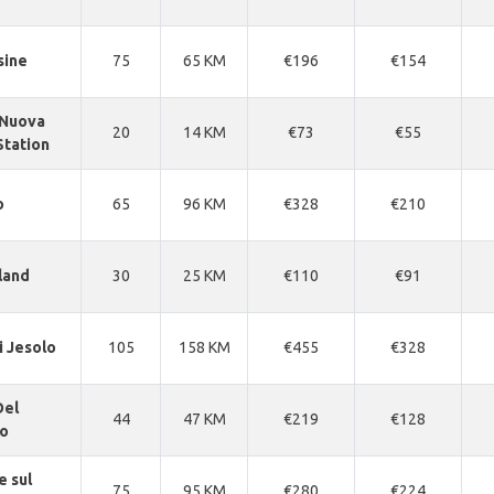
sine
75
65 KM
€196
€154
 Nuova
20
14 KM
€73
€55
Station
o
65
96 KM
€328
€210
land
30
25 KM
€110
€91
i Jesolo
105
158 KM
€455
€328
Del
44
47 KM
€219
€128
o
e sul
75
95 KM
€280
€224