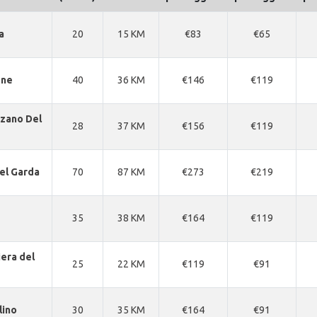
a
20
15 KM
€83
€65
one
40
36 KM
€146
€119
zano Del
28
37 KM
€156
€119
el Garda
70
87 KM
€273
€219
35
38 KM
€164
€119
era del
25
22 KM
€119
€91
lino
30
35 KM
€164
€91