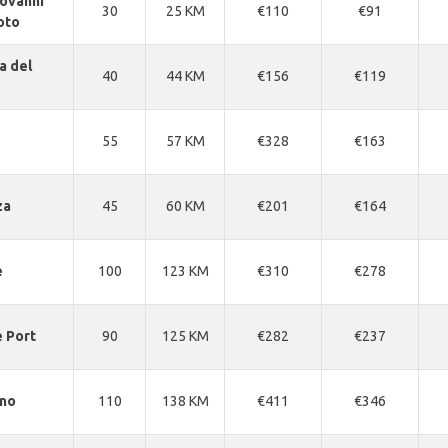
iovanni
30
25 KM
€110
€91
oto
a del
40
44 KM
€156
€119
55
57 KM
€328
€163
za
45
60 KM
€201
€164
e
100
123 KM
€310
€278
e Port
90
125 KM
€282
€237
no
110
138 KM
€411
€346