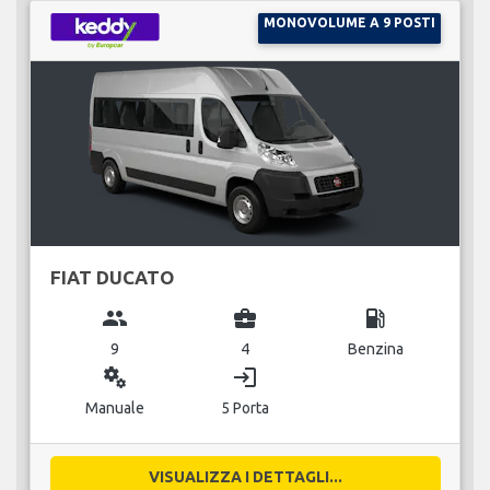
MONOVOLUME A 9 POSTI
FIAT DUCATO
group
business_center
local_gas_station
9
4
Benzina
miscellaneous_services
login
Manuale
5 Porta
VISUALIZZA I DETTAGLI...