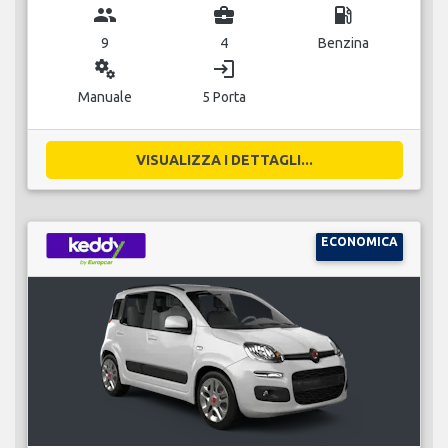
group
business_center
local_gas_station
9
4
Benzina
miscellaneous_services
login
Manuale
5 Porta
VISUALIZZA I DETTAGLI...
ECONOMICA