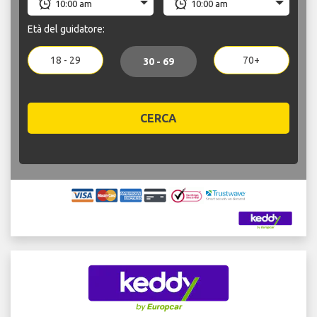
Età del guidatore:
18 - 29
70+
30 - 69
CERCA