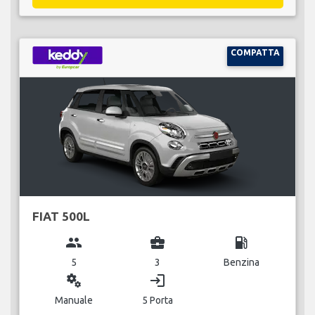
COMPATTA
FIAT 500L
group
business_center
local_gas_station
5
3
Benzina
miscellaneous_services
login
Manuale
5 Porta