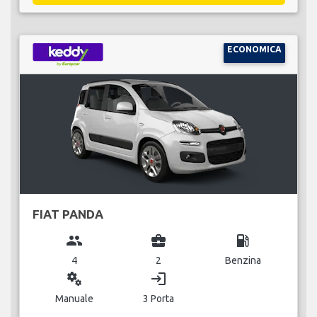
ECONOMICA
FIAT PANDA
group
business_center
local_gas_station
4
2
Benzina
miscellaneous_services
login
Manuale
3 Porta