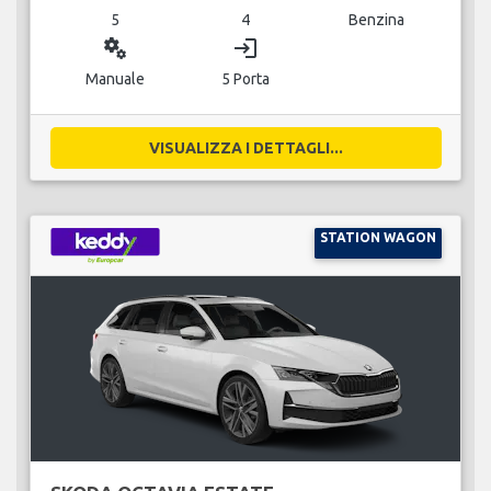
5
4
Benzina
miscellaneous_services
login
Manuale
5 Porta
VISUALIZZA I DETTAGLI...
STATION WAGON