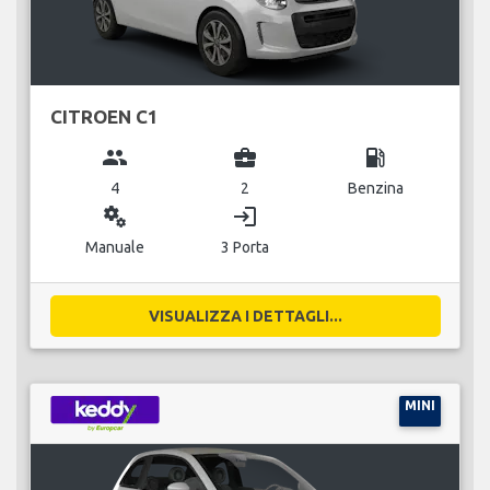
CITROEN C1
group
business_center
local_gas_station
4
2
Benzina
miscellaneous_services
login
Manuale
3 Porta
VISUALIZZA I DETTAGLI...
MINI