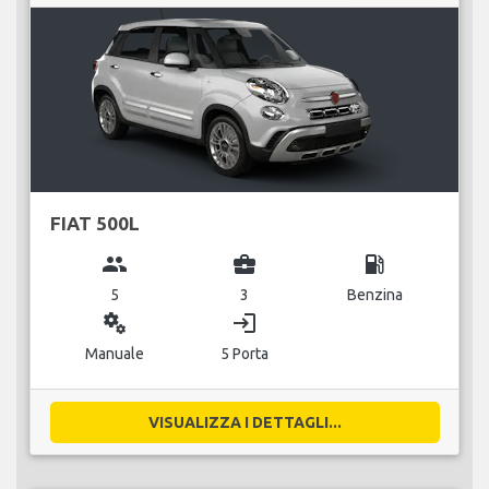
FIAT 500L
group
business_center
local_gas_station
5
3
Benzina
miscellaneous_services
login
Manuale
5 Porta
VISUALIZZA I DETTAGLI...