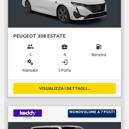
PEUGEOT 308 ESTATE
group
business_center
local_gas_station
5
4
Benzina
miscellaneous_services
login
Manuale
5 Porta
VISUALIZZA I DETTAGLI...
MONOVOLUME A 7 POSTI