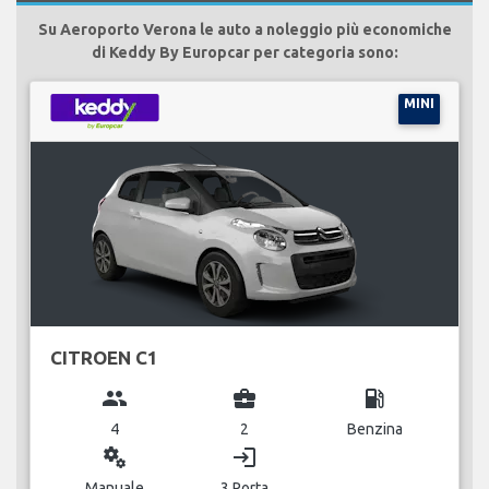
Su Aeroporto Verona le auto a noleggio più economiche
di Keddy By Europcar per categoria sono:
MINI
CITROEN C1
group
business_center
local_gas_station
4
2
Benzina
miscellaneous_services
login
Manuale
3 Porta