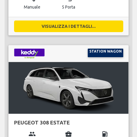
Manuale
5 Porta
VISUALIZZA I DETTAGLI...
STATION WAGON
PEUGEOT 308 ESTATE
group
business_center
local_gas_station