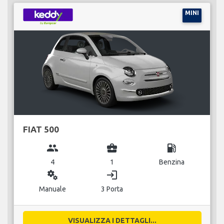
MINI
FIAT 500
group
business_center
local_gas_station
4
1
Benzina
miscellaneous_services
login
Manuale
3 Porta
VISUALIZZA I DETTAGLI...