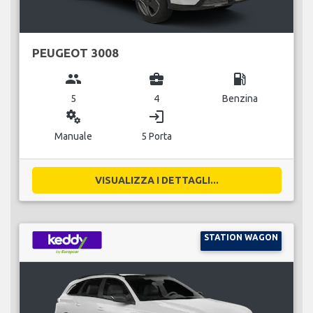
PEUGEOT 3008
group
business_center
local_gas_station
5
4
Benzina
miscellaneous_services
login
Manuale
5 Porta
VISUALIZZA I DETTAGLI...
STATION WAGON