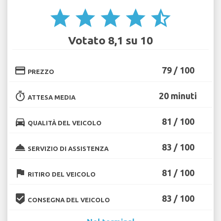
star
star
star
star
star_half
Votato 8,1 su 10
credit_card
79 / 100
PREZZO
timer
20 minuti
ATTESA MEDIA
directions_car
81 / 100
QUALITÀ DEL VEICOLO
room_service
83 / 100
SERVIZIO DI ASSISTENZA
flag
81 / 100
RITIRO DEL VEICOLO
beenhere
83 / 100
CONSEGNA DEL VEICOLO