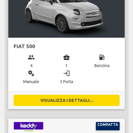
FIAT 500
group
business_center
local_gas_station
4
1
Benzina
miscellaneous_services
login
Manuale
3 Porta
VISUALIZZA I DETTAGLI...
COMPATTA