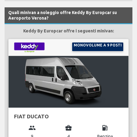
Quali minivan a noleggio offre Keddy By Europcar su
Aeroporto Verona?
Keddy By Europcar offre i seguenti minivan:
MONOVOLUME A 9 POSTI
FIAT DUCATO
group
business_center
local_gas_station
9
4
Benzina