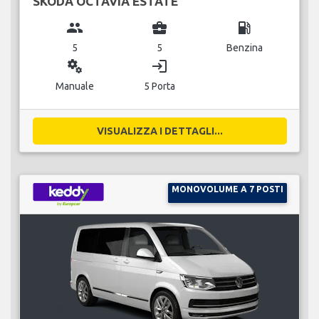
SKODA OCTAVIA ESTATE
group
business_center
local_gas_station
5
5
Benzina
miscellaneous_services
login
Manuale
5 Porta
VISUALIZZA I DETTAGLI...
MONOVOLUME A 7 POSTI