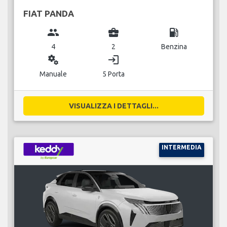
FIAT PANDA
group
business_center
local_gas_station
4
2
Benzina
miscellaneous_services
login
Manuale
5 Porta
VISUALIZZA I DETTAGLI...
INTERMEDIA