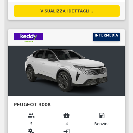
VISUALIZZA I DETTAGLI...
INTERMEDIA
PEUGEOT 3008
group
business_center
local_gas_station
5
4
Benzina
miscellaneous_services
login