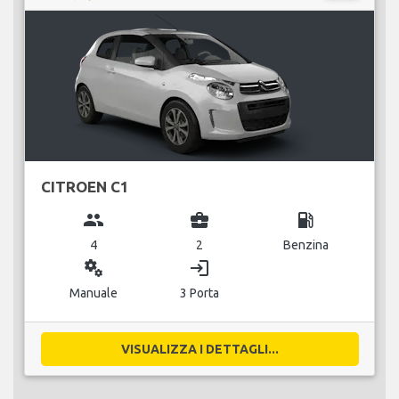
CITROEN C1
group
business_center
local_gas_station
4
2
Benzina
miscellaneous_services
login
Manuale
3 Porta
VISUALIZZA I DETTAGLI...