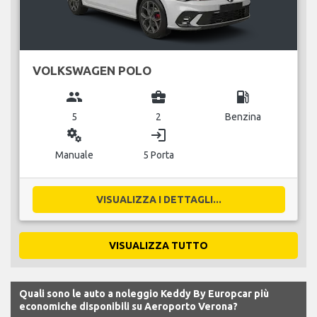
VOLKSWAGEN POLO
group
business_center
local_gas_station
5
2
Benzina
miscellaneous_services
login
Manuale
5 Porta
VISUALIZZA I DETTAGLI...
VISUALIZZA TUTTO
Quali sono le auto a noleggio Keddy By Europcar più
economiche disponibili su Aeroporto Verona?