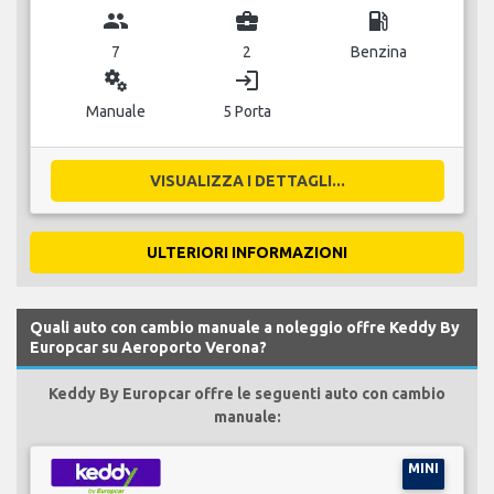
group
business_center
local_gas_station
7
2
Benzina
miscellaneous_services
login
Manuale
5 Porta
VISUALIZZA I DETTAGLI...
ULTERIORI INFORMAZIONI
Quali auto con cambio manuale a noleggio offre Keddy By
Europcar su Aeroporto Verona?
Keddy By Europcar offre le seguenti auto con cambio
manuale:
MINI