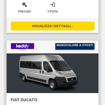
miscellaneous_services
login
Manuale
5 Porta
VISUALIZZA I DETTAGLI...
MONOVOLUME A 9 POSTI
FIAT DUCATO