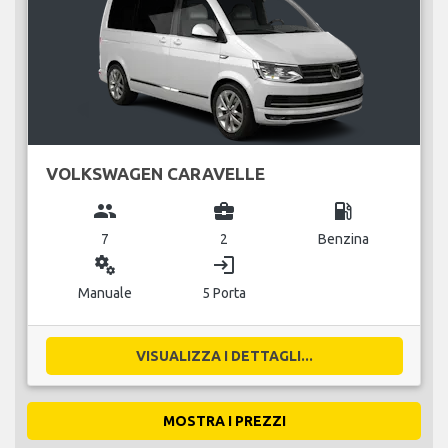
VOLKSWAGEN CARAVELLE
group
business_center
local_gas_station
7
2
Benzina
miscellaneous_services
login
Manuale
5 Porta
VISUALIZZA I DETTAGLI...
MOSTRA I PREZZI