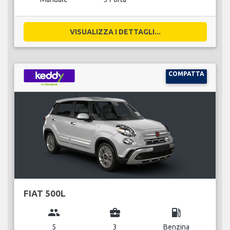
VISUALIZZA I DETTAGLI...
COMPATTA
FIAT 500L
group
business_center
local_gas_station
5
3
Benzina