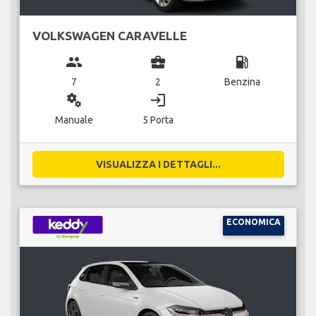
VOLKSWAGEN CARAVELLE
group
business_center
local_gas_station
7
2
Benzina
miscellaneous_services
login
Manuale
5 Porta
VISUALIZZA I DETTAGLI...
ECONOMICA