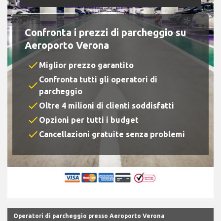
Confronta i prezzi di parcheggio su
Aeroporto Verona
check
Miglior prezzo garantito
Confronta tutti gli operatori di
check
parcheggio
check
Oltre 4 milioni di clienti soddisfatti
check
Opzioni per tutti i budget
check
Cancellazioni gratuite senza problemi
Operatori di parcheggio presso Aeroporto Verona