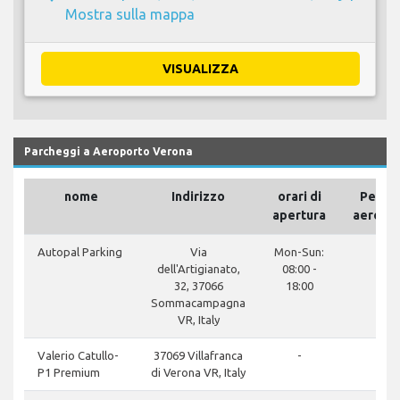
Mostra sulla mappa
VISUALIZZA
Parcheggi a Aeroporto Verona
nome
Indirizzo
orari di
Per mo
apertura
aeropor
clos
Autopal Parking
Via
Mon-Sun:
dell'Artigianato,
08:00 -
32, 37066
18:00
Sommacampagna
VR, Italy
don
Valerio Catullo-
37069 Villafranca
-
P1 Premium
di Verona VR, Italy