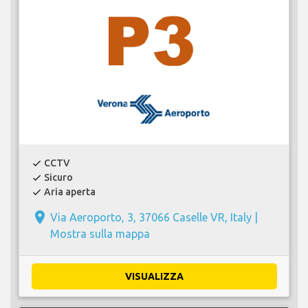
CCTV
check
Sicuro
check
Aria aperta
check
place
Via Aeroporto, 3, 37066 Caselle VR, Italy |
Mostra sulla mappa
VISUALIZZA