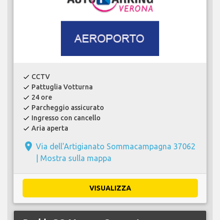
CCTV
check
Pattuglia Votturna
check
24 ore
check
Parcheggio assicurato
check
Ingresso con cancello
check
Aria aperta
check
place
Via dell'Artigianato Sommacampagna 37062
|
Mostra sulla mappa
VISUALIZZA