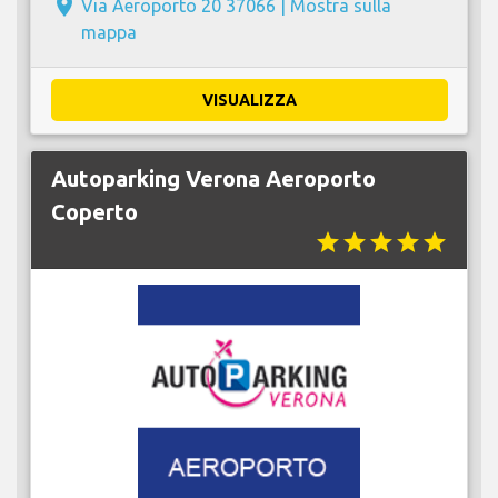
place
Via Aeroporto 20 37066 |
Mostra sulla
mappa
VISUALIZZA
Autoparking Verona Aeroporto
Coperto
star
star
star
star
star