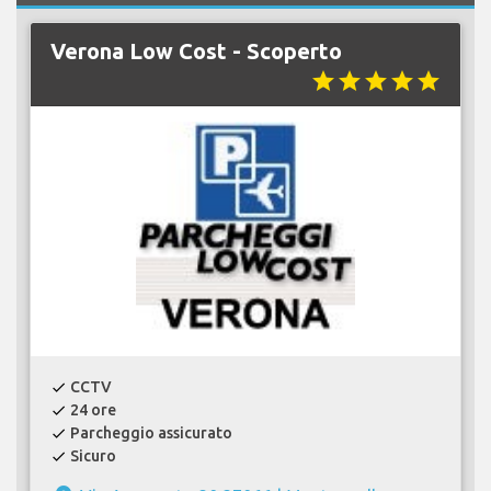
Verona Low Cost - Scoperto
star
star
star
star
star
CCTV
check
24 ore
check
Parcheggio assicurato
check
Sicuro
check