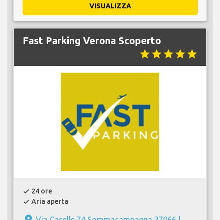
VISUALIZZA
Fast Parking Verona Scoperto
star
star
star
star
star
24 ore
check
Aria aperta
check
place
Via Caselle 74 Sommacampagna 37066 |