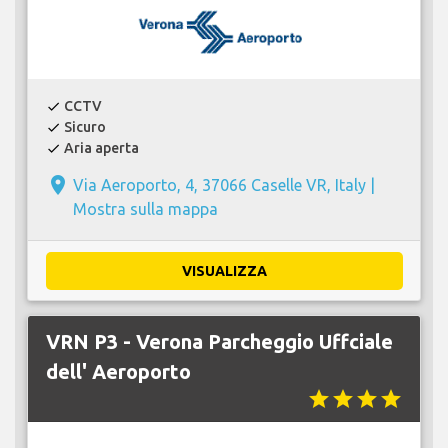
CCTV
check
Sicuro
check
Aria aperta
check
place
Via Aeroporto, 4, 37066 Caselle VR, Italy |
Mostra sulla mappa
VISUALIZZA
VRN P3 - Verona Parcheggio Uffciale
dell' Aeroporto
star
star
star
star