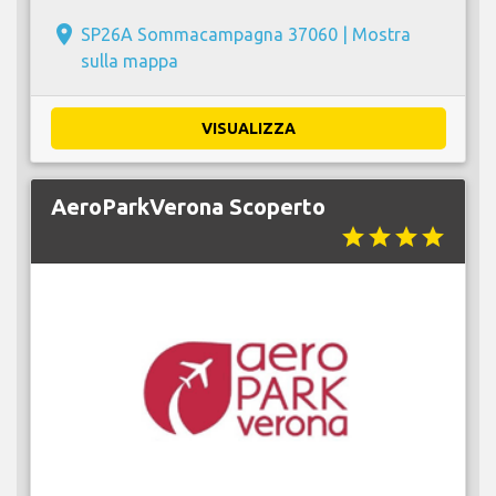
place
SP26A Sommacampagna 37060 |
Mostra
sulla mappa
VISUALIZZA
AeroParkVerona Scoperto
star
star
star
star