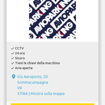
CCTV
check
24 ore
check
Sicuro
check
Tieni le chiavi della macchina
check
Aria aperta
check
place
Via Aeroporto, 20
Sommacampagna
VR
37066 |
Mostra sulla mappa