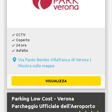
CCTV
check
Coperto
check
24 ore
check
Asfalto
check
place
Via Paolo Bembo Villafranca di Verona |
Mostra sulla mappa
VISUALIZZA
Parking Low Cost - Verona
Parcheggio Ufficiale dell'Aeroporto