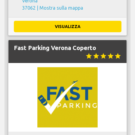
Verona
37062 |
Mostra sulla mappa
VISUALIZZA
Fast Parking Verona Coperto
star
star
star
star
star