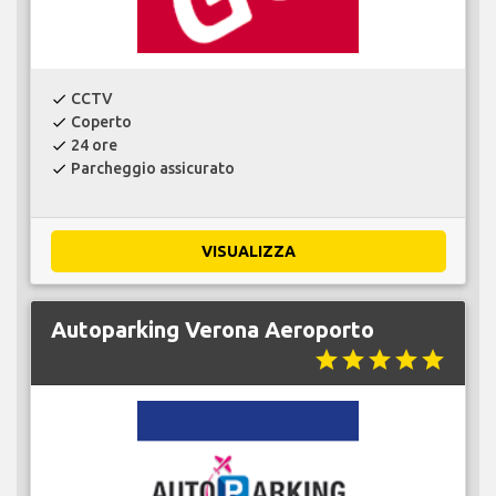
CCTV
check
Coperto
check
24 ore
check
Parcheggio assicurato
check
VISUALIZZA
Autoparking Verona Aeroporto
star
star
star
star
star