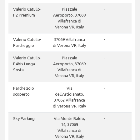
don
Valerio Catullo-
Piazzale
-
P2 Premium
Aeroporto, 37069
Villafranca di
Verona VR, Italy
clos
Valerio Catullo-
37069 Villafranca
-
Parcheggio
di Verona VR, Italy
clos
Valerio Catullo-
Piazzale
-
P4bis Lunga
Aeroporto, 37069
Sosta
Villafranca di
Verona VR, Italy
clos
Parcheggio
Via
-
scoperto
dell'Artigianato,
37062 Villafranca
di Verona VR, Italy
clos
Sky Parking
Via Monte Baldo,
-
14, 37069
Villafranca di
Verona VR, Italy