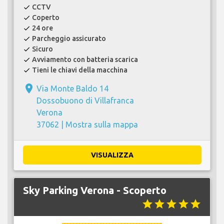
CCTV
check
Coperto
check
24 ore
check
Parcheggio assicurato
check
Sicuro
check
Avviamento con batteria scarica
check
Tieni le chiavi della macchina
check
place
Via Monte Baldo 14
Dossobuono di Villafranca
Verona
37062 |
Mostra sulla mappa
VISUALIZZA
Sky Parking Verona - Scoperto
star
star
star
star
star