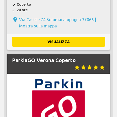
Coperto
check
24 ore
check
place
Via Caselle 74 Sommacampagna 37066 |
Mostra sulla mappa
VISUALIZZA
ParkinGO Verona Coperto
star
star
star
star
star