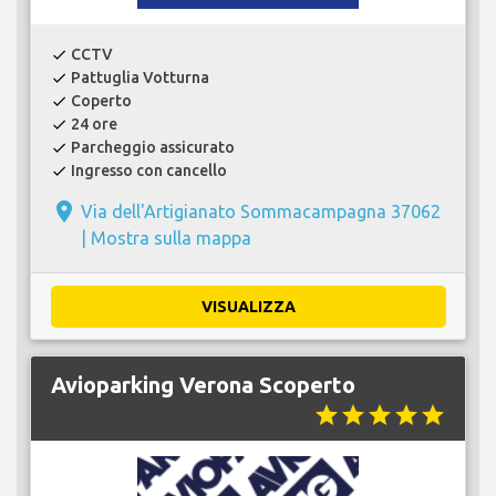
CCTV
check
Pattuglia Votturna
check
Coperto
check
24 ore
check
Parcheggio assicurato
check
Ingresso con cancello
check
place
Via dell'Artigianato Sommacampagna 37062
|
Mostra sulla mappa
VISUALIZZA
Avioparking Verona Scoperto
star
star
star
star
star