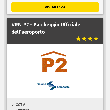
VISUALIZZA
VRN P2 - Parcheggio Ufficiale
dell'aeroporto
star
star
star
star
CCTV
check
Coperto
check