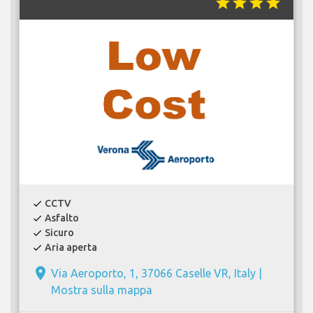
star
star
star
star
CCTV
check
Asfalto
check
Sicuro
check
Aria aperta
check
place
Via Aeroporto, 1, 37066 Caselle VR, Italy |
Mostra sulla mappa