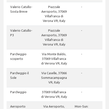
don
Valerio Catullo-
Piazzale
-
Sosta Breve
Aeroporto, 37069
Villafranca di
Verona VR, Italy
don
Valerio Catullo-
Piazzale
-
P3
Aeroporto, 37069
Villafranca di
Verona VR, Italy
clos
Parcheggio
Via Monte Baldo,
-
scoperto
37069 Villafranca
di Verona VR, Italy
clos
Parcheggio il
Via Caselle, 37066
-
Sole
Sommacampagna
VR, Italy
clos
Parcheggio
37069 Villafranca
-
di Verona VR, Italy
clos
Aeroporto
Via Aeroporto,
Mon-Sun: