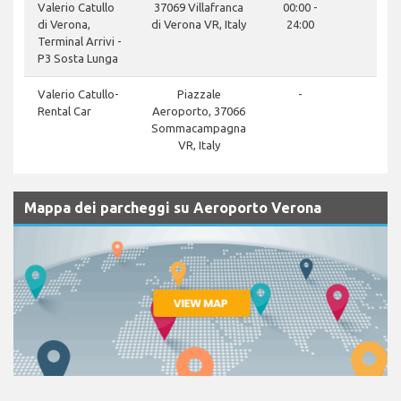
Valerio Catullo
37069 Villafranca
00:00 -
di Verona,
di Verona VR, Italy
24:00
Terminal Arrivi -
P3 Sosta Lunga
clos
Valerio Catullo-
Piazzale
-
Rental Car
Aeroporto, 37066
Sommacampagna
VR, Italy
Mappa dei parcheggi su Aeroporto Verona