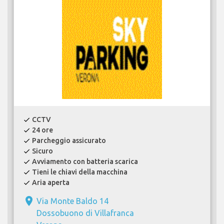
CCTV
check
24 ore
check
Parcheggio assicurato
check
Sicuro
check
Avviamento con batteria scarica
check
Tieni le chiavi della macchina
check
Aria aperta
check
place
Via Monte Baldo 14
Dossobuono di Villafranca