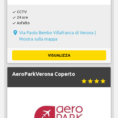
CCTV
check
24 ore
check
Asfalto
check
place
Via Paolo Bembo Villafranca di Verona |
Mostra sulla mappa
VISUALIZZA
AeroParkVerona Coperto
star
star
star
star