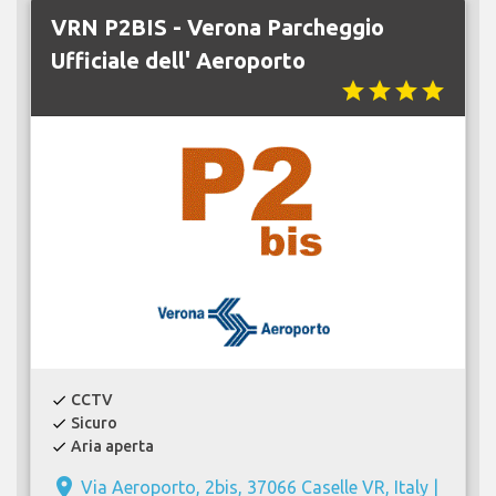
VRN P2BIS - Verona Parcheggio
Ufficiale dell' Aeroporto
star
star
star
star
CCTV
check
Sicuro
check
Aria aperta
check
place
Via Aeroporto, 2bis, 37066 Caselle VR, Italy |