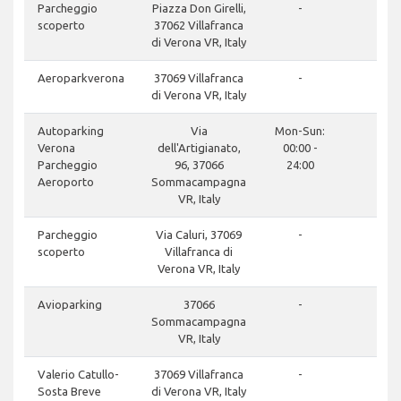
clos
Parcheggio
Piazza Don Girelli,
-
scoperto
37062 Villafranca
di Verona VR, Italy
clos
Aeroparkverona
37069 Villafranca
-
di Verona VR, Italy
clos
Autoparking
Via
Mon-Sun:
Verona
dell'Artigianato,
00:00 -
Parcheggio
96, 37066
24:00
Aeroporto
Sommacampagna
VR, Italy
clos
Parcheggio
Via Caluri, 37069
-
scoperto
Villafranca di
Verona VR, Italy
clos
Avioparking
37066
-
Sommacampagna
VR, Italy
don
Valerio Catullo-
37069 Villafranca
-
Sosta Breve
di Verona VR, Italy