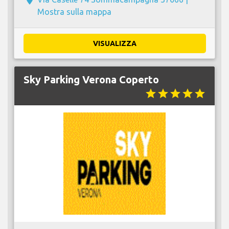
Mostra sulla mappa
VISUALIZZA
Sky Parking Verona Coperto
star
star
star
star
star