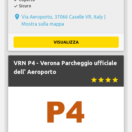
Sicuro
check
place
Via Aeroporto, 37066 Caselle VR, Italy |
Mostra sulla mappa
VISUALIZZA
VRN P4 - Verona Parcheggio ufficiale
dell' Aeroporto
star
star
star
star