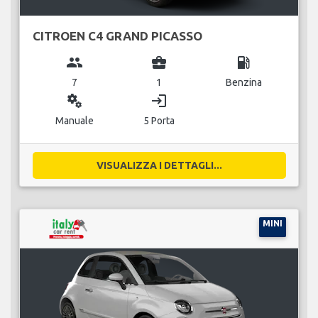
CITROEN C4 GRAND PICASSO
group
business_center
local_gas_station
7
1
Benzina
miscellaneous_services
login
Manuale
5 Porta
VISUALIZZA I DETTAGLI...
MINI