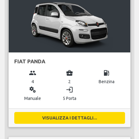
FIAT PANDA
group
business_center
local_gas_station
4
2
Benzina
miscellaneous_services
login
Manuale
5 Porta
VISUALIZZA I DETTAGLI...