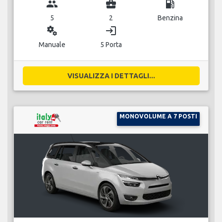
group
business_center
local_gas_station
5
2
Benzina
miscellaneous_services
login
Manuale
5 Porta
VISUALIZZA I DETTAGLI...
MONOVOLUME A 7 POSTI