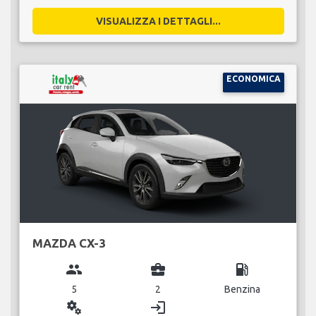
VISUALIZZA I DETTAGLI...
ECONOMICA
MAZDA CX-3
group
business_center
local_gas_station
5
2
Benzina
miscellaneous_services
login