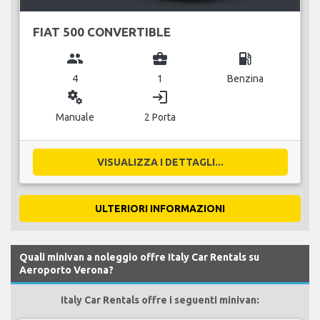
FIAT 500 CONVERTIBLE
group
business_center
local_gas_station
4
1
Benzina
miscellaneous_services
login
Manuale
2 Porta
VISUALIZZA I DETTAGLI...
ULTERIORI INFORMAZIONI
Quali minivan a noleggio offre Italy Car Rentals su
Aeroporto Verona?
Italy Car Rentals offre i seguenti minivan: