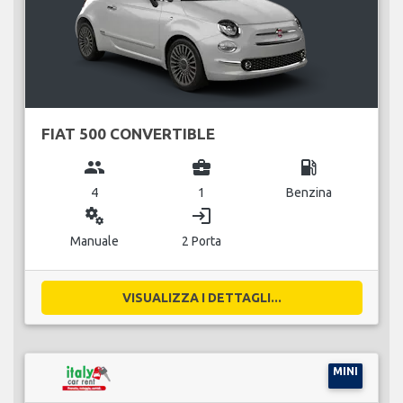
FIAT 500 CONVERTIBLE
group
business_center
local_gas_station
4
1
Benzina
miscellaneous_services
login
Manuale
2 Porta
VISUALIZZA I DETTAGLI...
MINI