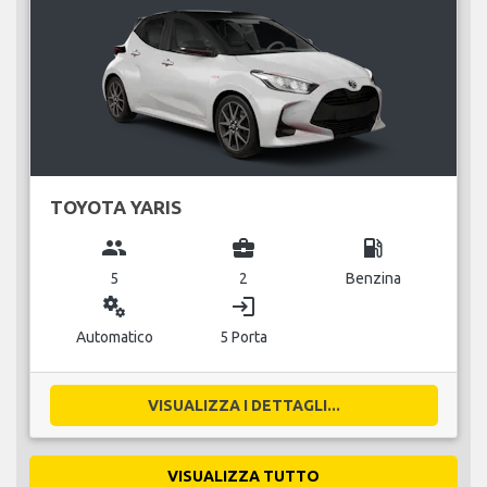
TOYOTA YARIS
group
business_center
local_gas_station
5
2
Benzina
miscellaneous_services
login
Automatico
5 Porta
VISUALIZZA I DETTAGLI...
VISUALIZZA TUTTO