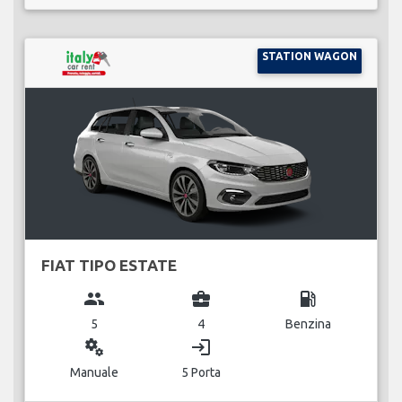
STATION WAGON
FIAT TIPO ESTATE
group
business_center
local_gas_station
5
4
Benzina
miscellaneous_services
login
Manuale
5 Porta