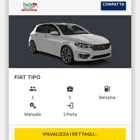
COMPATTA
FIAT TIPO
group
business_center
local_gas_station
5
3
Benzina
miscellaneous_services
login
Manuale
5 Porta
VISUALIZZA I DETTAGLI...