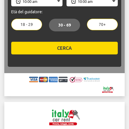
Età del guidatore:
18 - 29
70+
30 - 69
CERCA