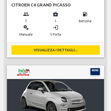
CITROEN C4 GRAND PICASSO
group
business_center
local_gas_station
7
1
Benzina
miscellaneous_services
login
Manuale
5 Porta
VISUALIZZA I DETTAGLI...
MINI