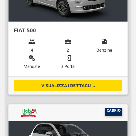
FIAT 500
group
business_center
local_gas_station
4
2
Benzina
miscellaneous_services
login
Manuale
3 Porta
VISUALIZZA I DETTAGLI...
CABRIO