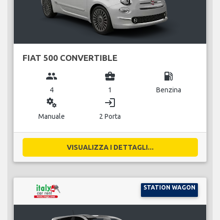
FIAT 500 CONVERTIBLE
group
business_center
local_gas_station
4
1
Benzina
miscellaneous_services
login
Manuale
2 Porta
VISUALIZZA I DETTAGLI...
STATION WAGON