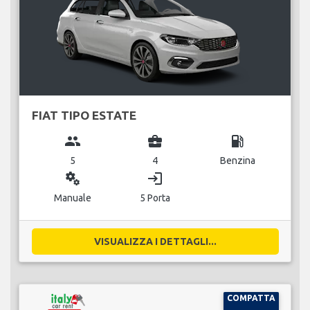
FIAT TIPO ESTATE
group
business_center
local_gas_station
5
4
Benzina
miscellaneous_services
login
Manuale
5 Porta
VISUALIZZA I DETTAGLI...
COMPATTA