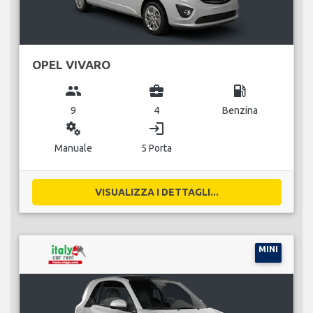
OPEL VIVARO
group
business_center
local_gas_station
9
4
Benzina
miscellaneous_services
login
Manuale
5 Porta
VISUALIZZA I DETTAGLI...
MINI