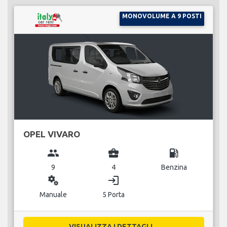
MONOVOLUME A 9 POSTI
OPEL VIVARO
group
business_center
local_gas_station
9
4
Benzina
miscellaneous_services
login
Manuale
5 Porta
VISUALIZZA I DETTAGLI...