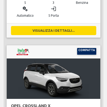
5
3
Benzina
miscellaneous_services
login
Automatico
5 Porta
VISUALIZZA I DETTAGLI...
COMPATTA
OPEL CROSSLAND X