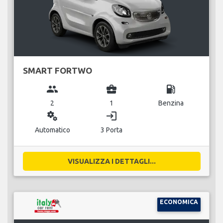
SMART FORTWO
group
business_center
local_gas_station
2
1
Benzina
miscellaneous_services
login
Automatico
3 Porta
VISUALIZZA I DETTAGLI...
ECONOMICA