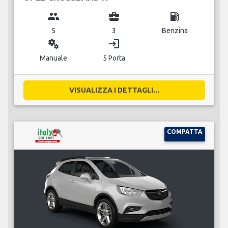
group
business_center
local_gas_station
5
3
Benzina
miscellaneous_services
login
Manuale
5 Porta
VISUALIZZA I DETTAGLI...
COMPATTA