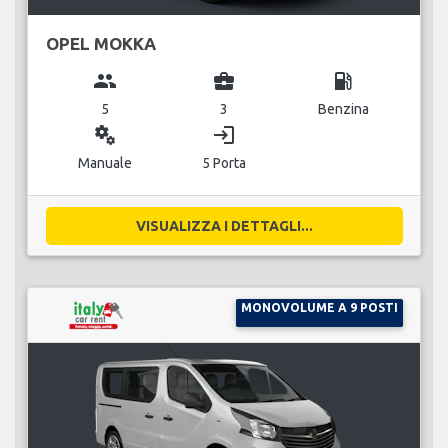
OPEL MOKKA
group
business_center
local_gas_station
5
3
Benzina
miscellaneous_services
login
Manuale
5 Porta
VISUALIZZA I DETTAGLI...
MONOVOLUME A 9 POSTI