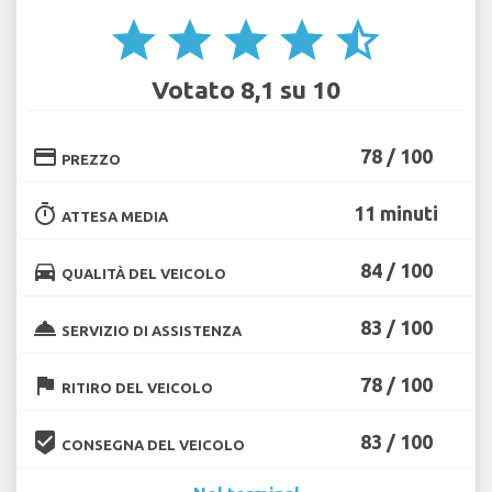
star
star
star
star
star_half
Votato 8,1 su 10
credit_card
78 / 100
PREZZO
timer
11 minuti
ATTESA MEDIA
directions_car
84 / 100
QUALITÀ DEL VEICOLO
room_service
83 / 100
SERVIZIO DI ASSISTENZA
flag
78 / 100
RITIRO DEL VEICOLO
beenhere
83 / 100
CONSEGNA DEL VEICOLO