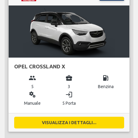
OPEL CROSSLAND X
group
business_center
local_gas_station
5
3
Benzina
miscellaneous_services
login
Manuale
5 Porta
VISUALIZZA I DETTAGLI...