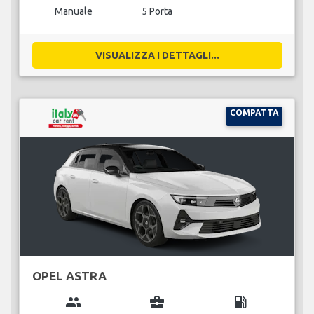
Manuale
5 Porta
VISUALIZZA I DETTAGLI...
COMPATTA
OPEL ASTRA
group
business_center
local_gas_station