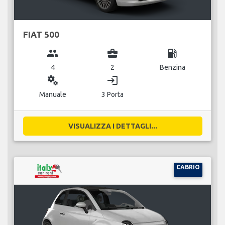
FIAT 500
group
business_center
local_gas_station
4
2
Benzina
miscellaneous_services
login
Manuale
3 Porta
VISUALIZZA I DETTAGLI...
CABRIO