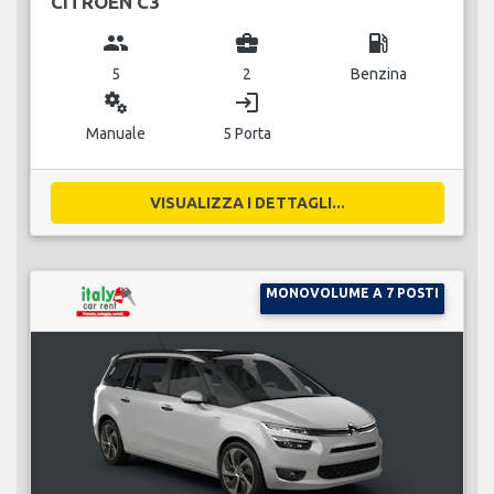
CITROEN C3
group
business_center
local_gas_station
5
2
Benzina
miscellaneous_services
login
Manuale
5 Porta
VISUALIZZA I DETTAGLI...
MONOVOLUME A 7 POSTI