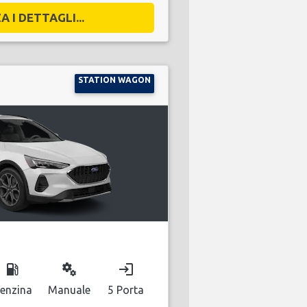
A I DETTAGLI...
STATION WAGON
local_gas_station
miscellaneous_services
login
enzina
Manuale
5 Porta