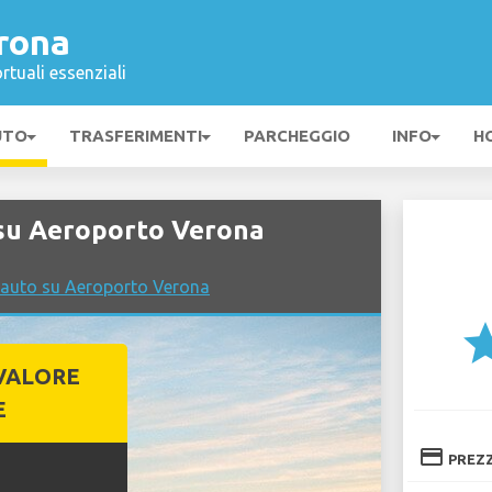
rona
rtuali essenziali
UTO
TRASFERIMENTI
PARCHEGGIO
INFO
H
su Aeroporto Verona
 auto su Aeroporto Verona
st
VALORE
E
credit_card
PREZ