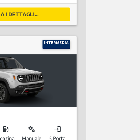
A I DETTAGLI...
INTERMEDIA
local_gas_station
miscellaneous_services
login
enzina
Manuale
5 Porta