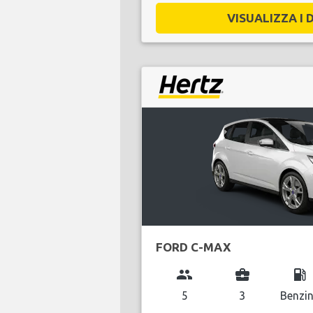
VISUALIZZA I D
FORD C-MAX
group
business_center
local_gas_station
5
3
Benzi