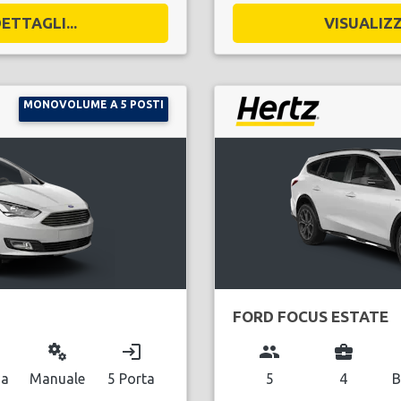
ETTAGLI...
VISUALIZZ
MONOVOLUME A 5 POSTI
FORD FOCUS ESTATE
miscellaneous_services
login
group
business_center
na
Manuale
5 Porta
5
4
B