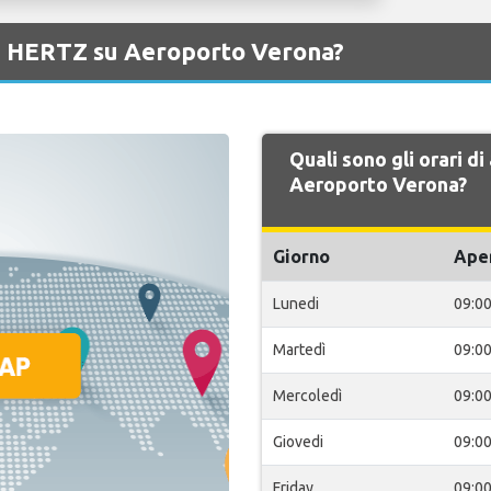
di HERTZ su Aeroporto Verona?
Quali sono gli orari d
Aeroporto Verona?
Giorno
Ape
Lunedi
09:0
Martedì
09:0
Mercoledì
09:0
Giovedi
09:0
Friday
09:0