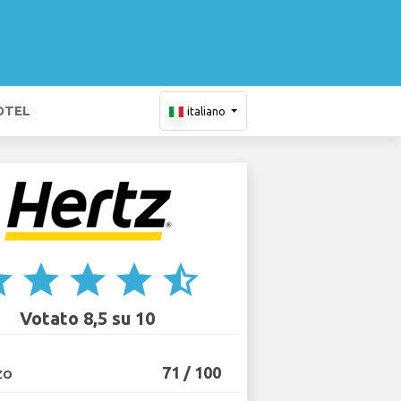
OTEL
italiano
ar
star
star
star
star_half
Votato 8,5 su 10
71 / 100
ZO