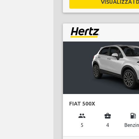
VISUALIZZA I D
FIAT 500X
group
business_center
local_gas_station
5
4
Benzi