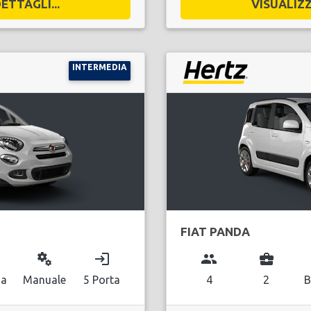
ETTAGLI...
VISUALIZZ
INTERMEDIA
FIAT PANDA
miscellaneous_services
login
group
business_center
na
Manuale
5 Porta
4
2
B