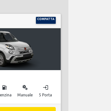
COMPATTA
local_gas_station
miscellaneous_services
login
enzina
Manuale
5 Porta