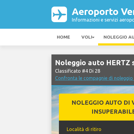
Aeroporto Ve
Informazioni e servizi aeropo
HOME
VOLI
NOLEGGIO A
Noleggio auto HERTZ 
Classificato #4 Di 28
Confronta le compagnie di noleggio
NOLEGGIO AUTO DI 
INSUPERABIL
Località di ritiro