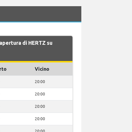
i apertura di HERTZ su
rto
Vicino
0
20:00
0
20:00
0
20:00
0
20:00
0
20:00