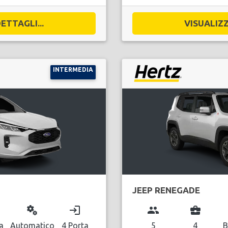
ETTAGLI...
VISUALIZZ
INTERMEDIA
JEEP RENEGADE
miscellaneous_services
login
group
business_center
a
Automatico
4 Porta
5
4
B