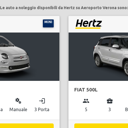
Le auto a noleggio disponibili da Hertz su Aeroporto Verona sono:
MINI
FIAT 500L
miscellaneous_services
login
group
business_center
na
Manuale
3 Porta
5
3
B