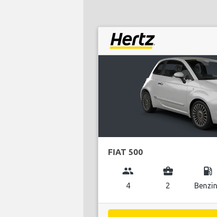
FIAT 500
group
business_center
local_gas_station
4
2
Benzi