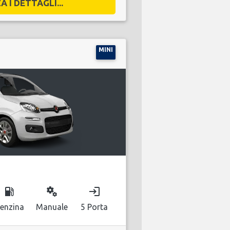
A I DETTAGLI...
MINI
local_gas_station
miscellaneous_services
login
enzina
Manuale
5 Porta