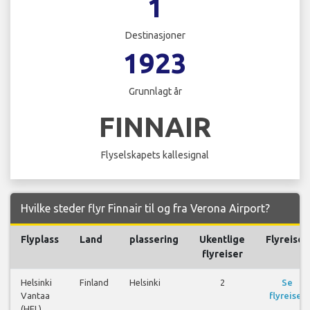
1
Destinasjoner
1923
Grunnlagt år
FINNAIR
Flyselskapets kallesignal
Hvilke steder flyr Finnair til og fra Verona Airport?
Flyplass
Land
plassering
Ukentlige
Flyreiser
flyreiser
Helsinki
Finland
Helsinki
2
Se
Vantaa
flyreiser
(HEL)