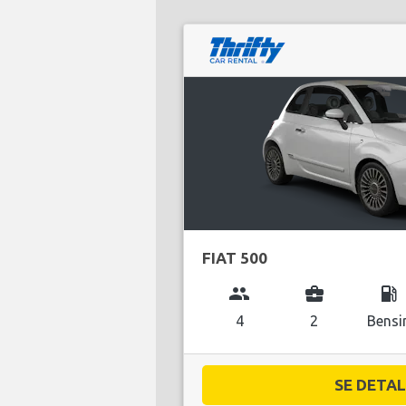
FIAT 500
group
business_center
local_gas_station
4
2
Bensi
SE DETALJ