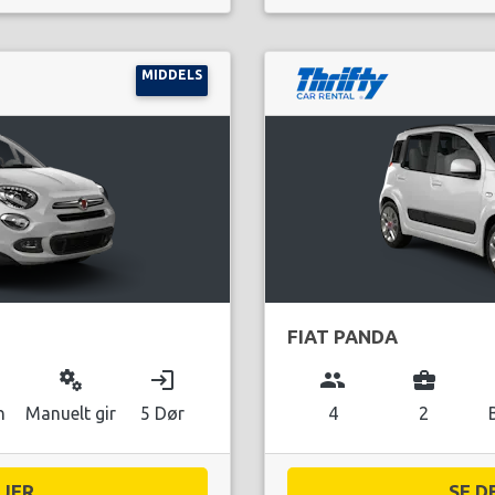
MIDDELS
FIAT PANDA
miscellaneous_services
login
group
business_center
n
Manuelt gir
5 Dør
4
2
ER...
SE D