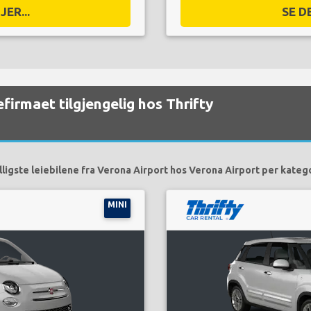
ER...
SE D
iefirmaet tilgjengelig hos Thrifty
lligste leiebilene fra Verona Airport hos Verona Airport per katego
MINI