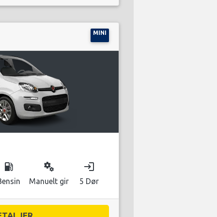
MINI
local_gas_station
miscellaneous_services
login
Bensin
Manuelt gir
5 Dør
ETALJER...