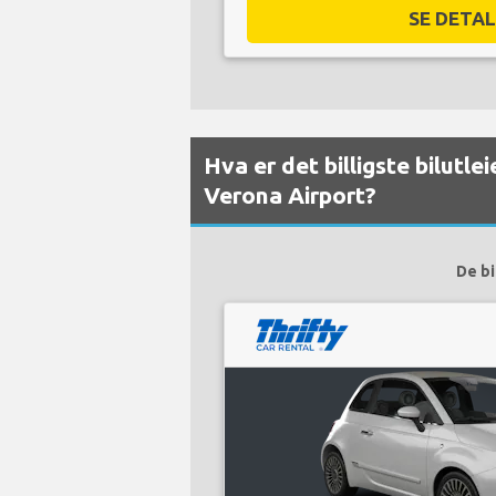
SE DETALJ
Hva er det billigste bilutle
Verona Airport?
De bi