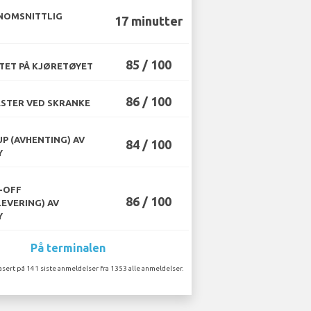
NOMSNITTLIG
17 minutter
85 / 100
TET PÅ KJØRETØYET
86 / 100
STER VED SKRANKE
UP (AVHENTING) AV
84 / 100
Y
-OFF
86 / 100
LEVERING) AV
Y
På terminalen
asert på 141 siste anmeldelser fra 1353 alle anmeldelser.