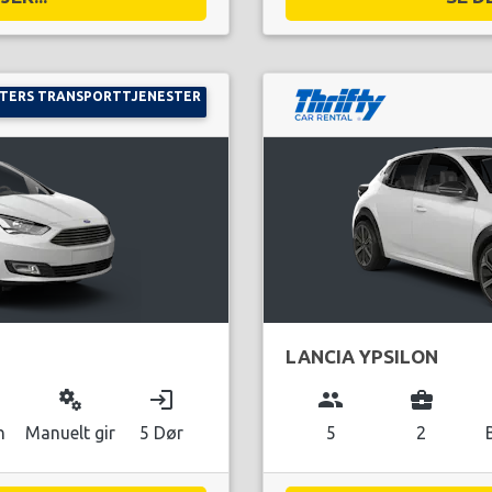
ETERS TRANSPORTTJENESTER
LANCIA YPSILON
miscellaneous_services
login
group
business_center
n
Manuelt gir
5 Dør
5
2