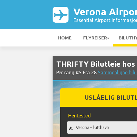
Verona Airpo
Essential Airport Informasjo
HOME
FLYREISER
BILUTH
THRIFTY Bilutleie hos
Per rang #5 Fra 28
Sammenligne bilut
USLÅELIG BILUT
Hentested