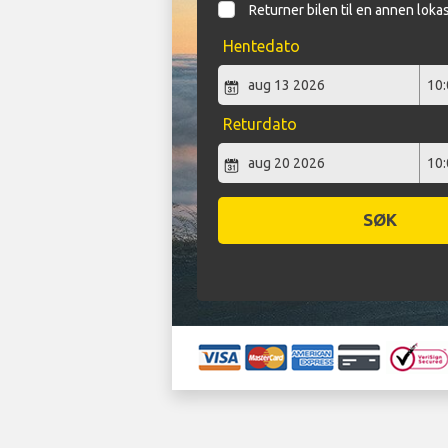
Returner bilen til en annen loka
Hentedato
Returdato
SØK