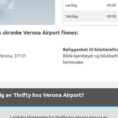
Lørdag
09:00
Søndag
09:00
 skranke Verona Airport finnes:
Beliggenhet til bilutleiefi
 Verona, 37131
Både kjøretøyet og bilutleief
terminalen.
elig av Thrifty hos Verona Airport?
Leiebiler tilgjengelig fra Thrifty hos Verona Airport er: