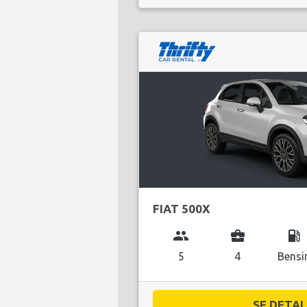
FIAT 500X
group
business_center
local_gas_station
5
4
Bensi
SE DETALJ