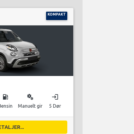
KOMPAKT
local_gas_station
miscellaneous_services
login
Bensin
Manuelt gir
5 Dør
ETALJER...