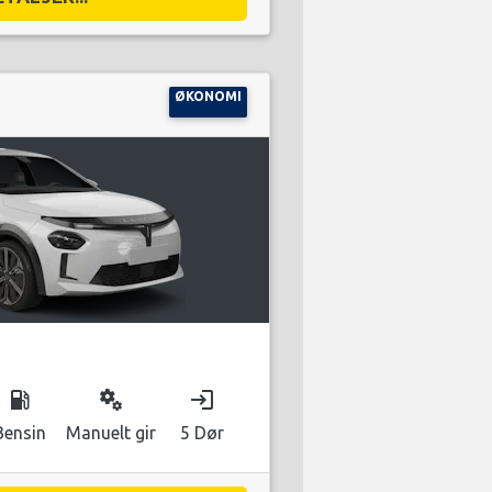
ØKONOMI
local_gas_station
miscellaneous_services
login
Bensin
Manuelt gir
5 Dør