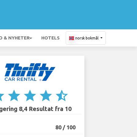
O & NYHETER
HOTELS
norsk bokmål
ar
star
star
star
star_half
ering 8,4 Resultat fra 10
80 / 100