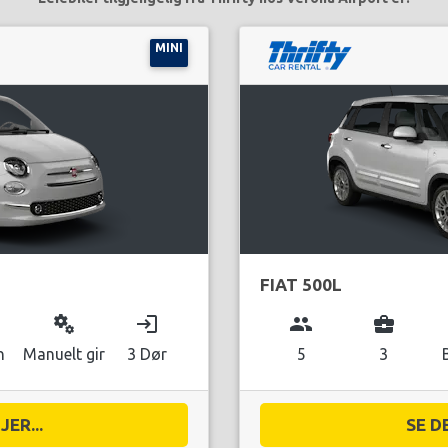
MINI
FIAT 500L
miscellaneous_services
login
group
business_center
n
Manuelt gir
3 Dør
5
3
ER...
SE D