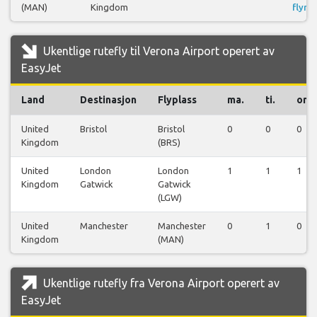
(MAN)
Kingdom
flyrei
Ukentlige rutefly til Verona Airport operert av
EasyJet
Land
Destinasjon
Flyplass
ma.
ti.
on.
United
Bristol
Bristol
0
0
0
Kingdom
(BRS)
United
London
London
1
1
1
Kingdom
Gatwick
Gatwick
(LGW)
United
Manchester
Manchester
0
1
0
Kingdom
(MAN)
Ukentlige rutefly fra Verona Airport operert av
EasyJet