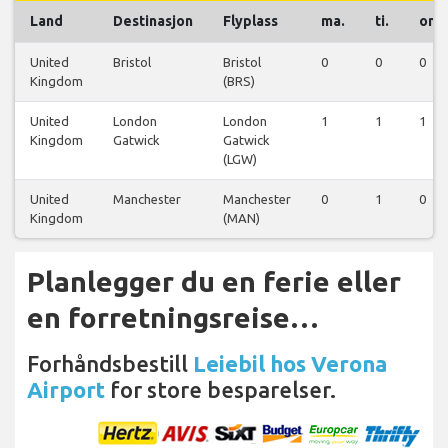
Land
Destinasjon
Flyplass
ma.
ti.
on.
United
Bristol
Bristol
0
0
0
Kingdom
(BRS)
United
London
London
1
1
1
Kingdom
Gatwick
Gatwick
(LGW)
United
Manchester
Manchester
0
1
0
Kingdom
(MAN)
Planlegger du en ferie eller
en forretningsreise…
Forhåndsbestill
Leiebil hos Verona
Airport
for store besparelser.