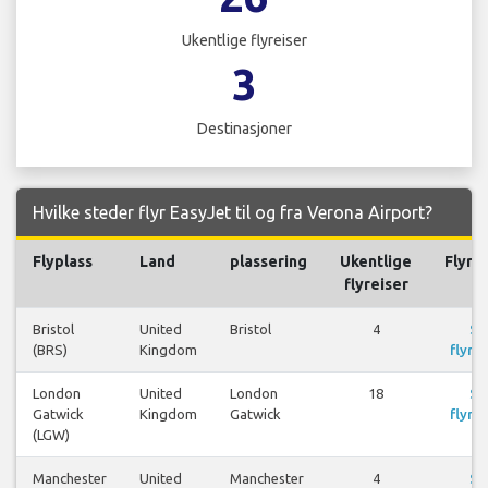
Ukentlige flyreiser
3
Destinasjoner
Hvilke steder flyr EasyJet til og fra Verona Airport?
Flyplass
Land
plassering
Ukentlige
Flyre
flyreiser
Bristol
United
Bristol
4
Se
(BRS)
Kingdom
flyrei
London
United
London
18
Se
Gatwick
Kingdom
Gatwick
flyrei
(LGW)
Manchester
United
Manchester
4
Se