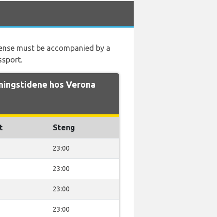
 license must be accompanied by a
ssport.
ingstidene hos Verona
t
Steng
23:00
23:00
23:00
23:00