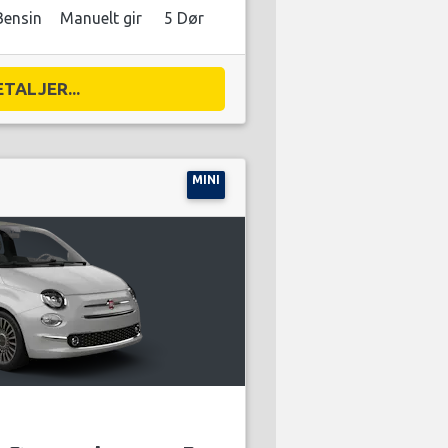
Bensin
Manuelt gir
5 Dør
ETALJER...
MINI