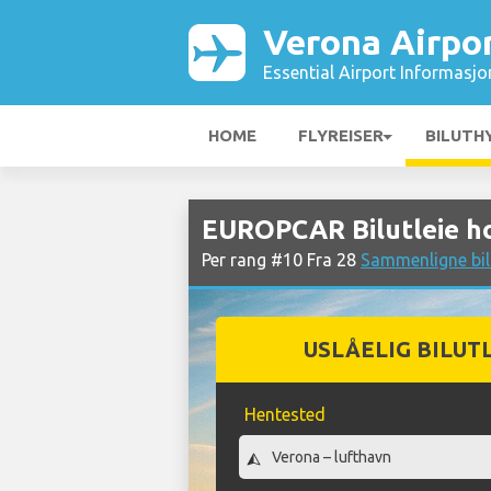
Verona Airpo
Essential Airport Informasjo
HOME
FLYREISER
BILUTH
EUROPCAR Bilutleie h
Per rang #10 Fra 28
Sammenligne bil
USLÅELIG BILUT
Hentested