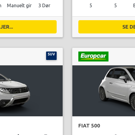
n
Manuelt gir
3 Dør
5
5
ER...
SE D
SUV
FIAT 500