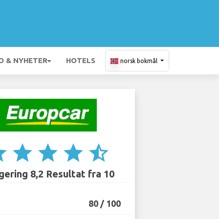
O & NYHETER
HOTELS
norsk bokmål
ar
star
star
star
star_half
ering 8,2 Resultat fra 10
80 / 100