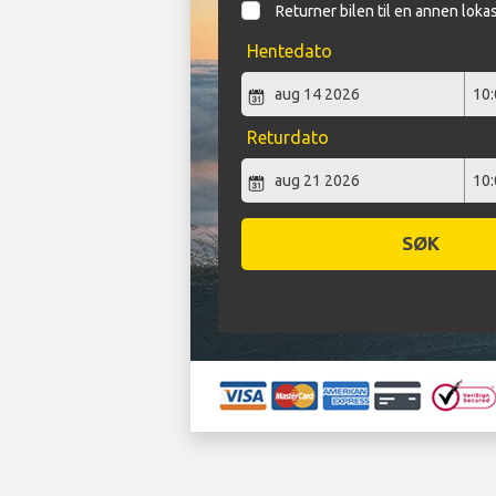
Returner bilen til en annen loka
Hentedato
Returdato
SØK