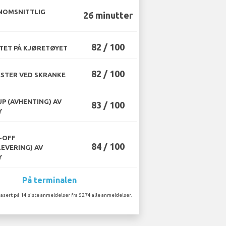
NOMSNITTLIG
26 minutter
82 / 100
TET PÅ KJØRETØYET
82 / 100
STER VED SKRANKE
UP (AVHENTING) AV
83 / 100
Y
-OFF
84 / 100
LEVERING) AV
Y
På terminalen
asert på 14 siste anmeldelser fra 5274 alle anmeldelser.