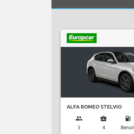
ALFA ROMEO STELVIO
group
business_center
local_gas_station
5
4
Bensi