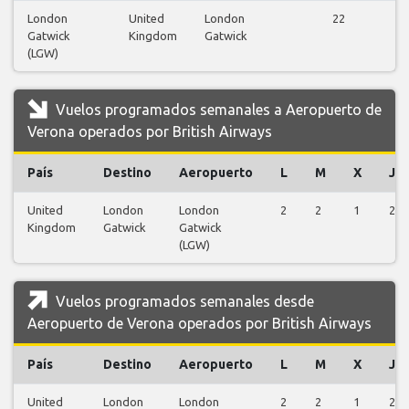
London
United
London
22
Gatwick
Kingdom
Gatwick
v
(LGW)
Vuelos programados semanales a Aeropuerto de
Verona operados por British Airways
País
Destino
Aeropuerto
L
M
X
J
United
London
London
2
2
1
2
Kingdom
Gatwick
Gatwick
(LGW)
Vuelos programados semanales desde
Aeropuerto de Verona operados por British Airways
País
Destino
Aeropuerto
L
M
X
J
United
London
London
2
2
1
2