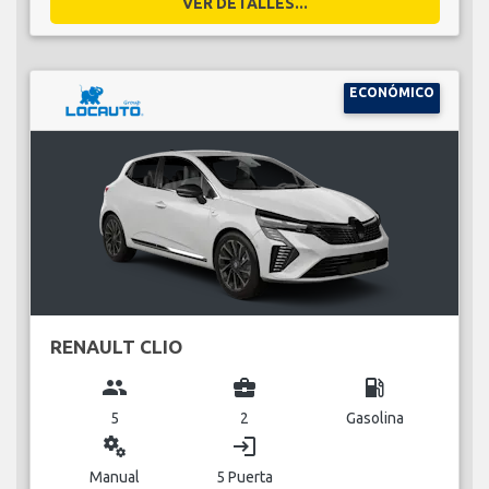
VER DETALLES...
ECONÓMICO
RENAULT CLIO
group
business_center
local_gas_station
5
2
Gasolina
miscellaneous_services
login
Manual
5 Puerta