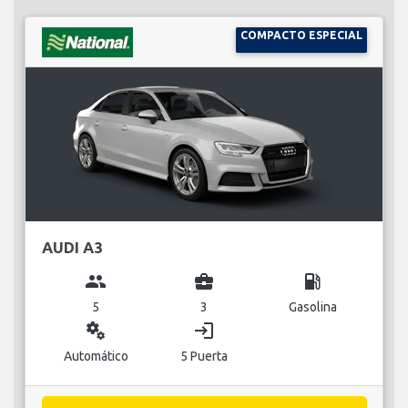
COMPACTO ESPECIAL
AUDI A3
group
business_center
local_gas_station
5
3
Gasolina
miscellaneous_services
login
Automático
5 Puerta