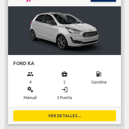
FORD KA
group
business_center
local_gas_station
4
2
Gasolina
miscellaneous_services
login
Manual
5 Puerta
VER DETALLES...