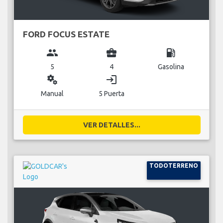
FORD FOCUS ESTATE
group
business_center
local_gas_station
5
4
Gasolina
miscellaneous_services
login
Manual
5 Puerta
VER DETALLES...
TODOTERRENO