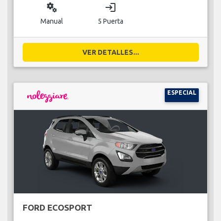
miscellaneous_services
login
Manual
5 Puerta
VER DETALLES...
ESPECIAL
FORD ECOSPORT