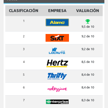
CLASIFICACIÓN
EMPRESA
VALUACIÓN
emoji_events
1
9,5 de 10
2
9,2 de 10
3
9,2 de 10
4
8,5 de 10
5
8,4 de 10
6
8,4 de 10
7
8,3 de 10