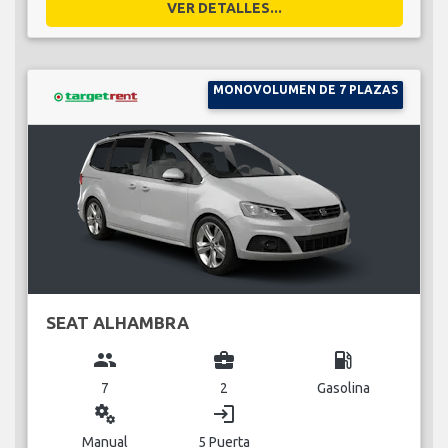
VER DETALLES...
MONOVOLUMEN DE 7 PLAZAS
SEAT ALHAMBRA
group
business_center
local_gas_station
7
2
Gasolina
miscellaneous_services
login
Manual
5 Puerta