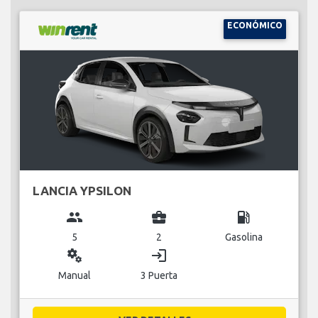
ECONÓMICO
LANCIA YPSILON
group
business_center
local_gas_station
5
2
Gasolina
miscellaneous_services
login
Manual
3 Puerta