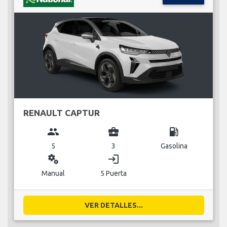
RENAULT CAPTUR
group
business_center
local_gas_station
5
3
Gasolina
miscellaneous_services
login
Manual
5 Puerta
VER DETALLES...