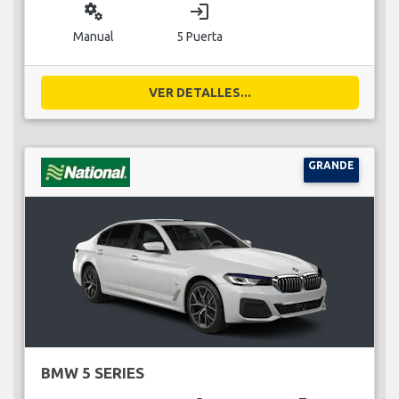
miscellaneous_services
login
Manual
5 Puerta
VER DETALLES...
GRANDE
BMW 5 SERIES