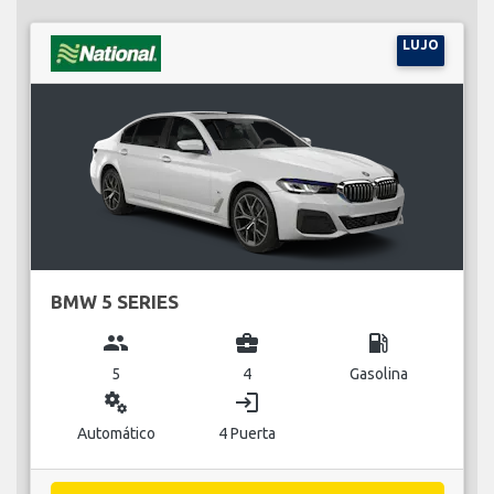
LUJO
BMW 5 SERIES
group
business_center
local_gas_station
5
4
Gasolina
miscellaneous_services
login
Automático
4 Puerta