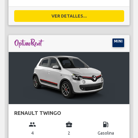
VER DETALLES...
MINI
RENAULT TWINGO
group
business_center
local_gas_station
4
2
Gasolina