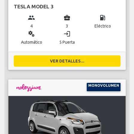
TESLA MODEL 3
group
business_center
local_gas_station
4
3
Eléctrico
miscellaneous_services
login
Automático
5 Puerta
VER DETALLES...
MONOVOLUMEN