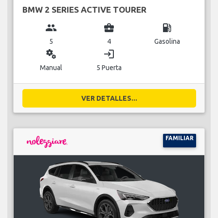
BMW 2 SERIES ACTIVE TOURER
group
business_center
local_gas_station
5
4
Gasolina
miscellaneous_services
login
Manual
5 Puerta
VER DETALLES...
FAMILIAR