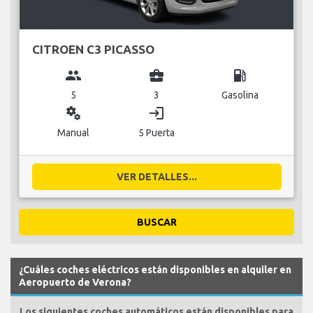
CITROEN C3 PICASSO
group
business_center
local_gas_station
5
3
Gasolina
miscellaneous_services
login
Manual
5 Puerta
VER DETALLES...
BUSCAR
¿Cuáles coches eléctricos están disponibles en alquiler en
Aeropuerto de Verona?
Los siguientes coches automáticos están disponibles para