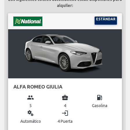
alquiler:
ESTÁNDAR
ALFA ROMEO GIULIA
group
business_center
local_gas_station
5
4
Gasolina
miscellaneous_services
login
Automático
4 Puerta