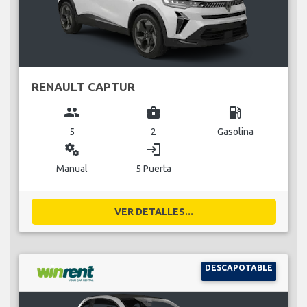
RENAULT CAPTUR
group
business_center
local_gas_station
5
2
Gasolina
miscellaneous_services
login
Manual
5 Puerta
VER DETALLES...
DESCAPOTABLE