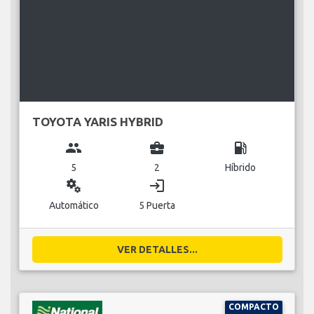
TOYOTA YARIS HYBRID
group
business_center
local_gas_station
5
2
Híbrido
miscellaneous_services
login
Automático
5 Puerta
VER DETALLES...
COMPACTO