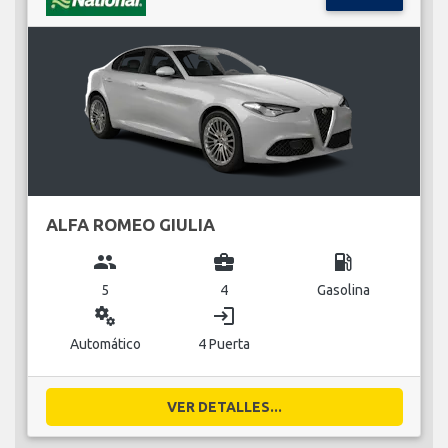
ALFA ROMEO GIULIA
group
business_center
local_gas_station
5
4
Gasolina
miscellaneous_services
login
Automático
4 Puerta
VER DETALLES...