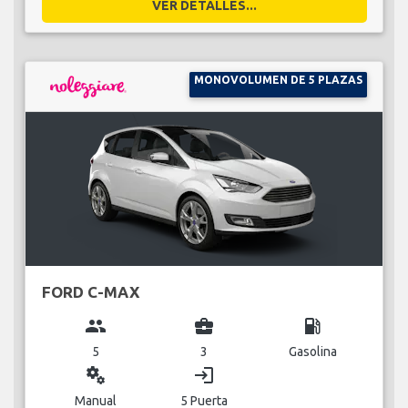
VER DETALLES...
MONOVOLUMEN DE 5 PLAZAS
FORD C-MAX
group
business_center
local_gas_station
5
3
Gasolina
miscellaneous_services
login
Manual
5 Puerta