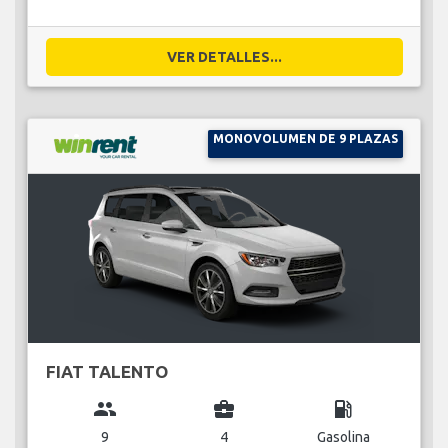
VER DETALLES...
MONOVOLUMEN DE 9 PLAZAS
FIAT TALENTO
group
business_center
local_gas_station
9
4
Gasolina