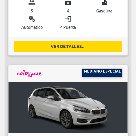
group
business_center
local_gas_station
5
4
Gasolina
miscellaneous_services
login
Automático
4 Puerta
VER DETALLES...
MEDIANO ESPECIAL