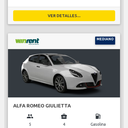
VER DETALLES...
MEDIANO
ALFA ROMEO GIULIETTA
group
business_center
local_gas_station
5
4
Gasolina