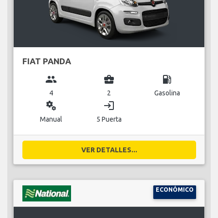
FIAT PANDA
group
business_center
local_gas_station
4
2
Gasolina
miscellaneous_services
login
Manual
5 Puerta
VER DETALLES...
ECONÓMICO