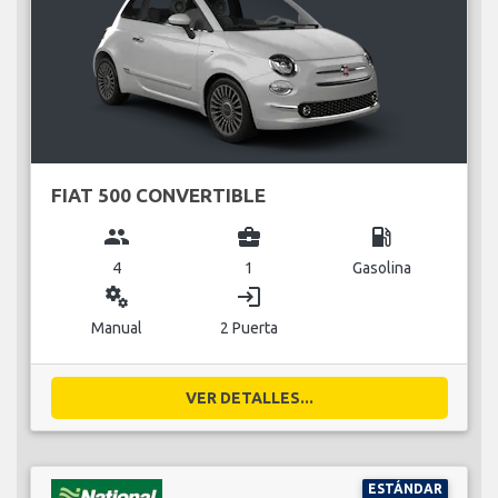
FIAT 500 CONVERTIBLE
group
business_center
local_gas_station
4
1
Gasolina
miscellaneous_services
login
Manual
2 Puerta
VER DETALLES...
ESTÁNDAR