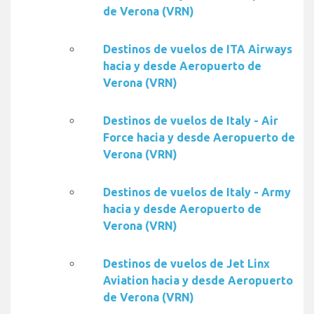
de Verona (VRN)
Destinos de vuelos de ITA Airways
hacia y desde Aeropuerto de
Verona (VRN)
Destinos de vuelos de Italy - Air
Force hacia y desde Aeropuerto de
Verona (VRN)
Destinos de vuelos de Italy - Army
hacia y desde Aeropuerto de
Verona (VRN)
Destinos de vuelos de Jet Linx
Aviation hacia y desde Aeropuerto
de Verona (VRN)