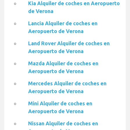
Kia Alquiler de coches en Aeropuerto
de Verona
Lancia Alquiler de coches en
Aeropuerto de Verona
Land Rover Alquiler de coches en
Aeropuerto de Verona
Mazda Alquiler de coches en
Aeropuerto de Verona
Mercedes Alquiler de coches en
Aeropuerto de Verona
Mini Alquiler de coches en
Aeropuerto de Verona
Nissan Alquiler de coches en