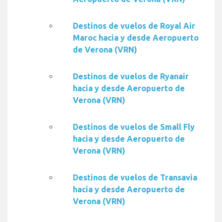
Destinos de vuelos de Royal Air
Maroc hacia y desde Aeropuerto
de Verona (VRN)
Destinos de vuelos de Ryanair
hacia y desde Aeropuerto de
Verona (VRN)
Destinos de vuelos de Small Fly
hacia y desde Aeropuerto de
Verona (VRN)
Destinos de vuelos de Transavia
hacia y desde Aeropuerto de
Verona (VRN)