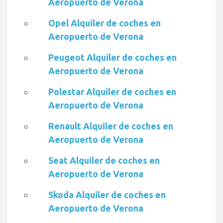
Aeropuerto de Verona
Opel Alquiler de coches en
Aeropuerto de Verona
Peugeot Alquiler de coches en
Aeropuerto de Verona
Polestar Alquiler de coches en
Aeropuerto de Verona
Renault Alquiler de coches en
Aeropuerto de Verona
Seat Alquiler de coches en
Aeropuerto de Verona
Skoda Alquiler de coches en
Aeropuerto de Verona