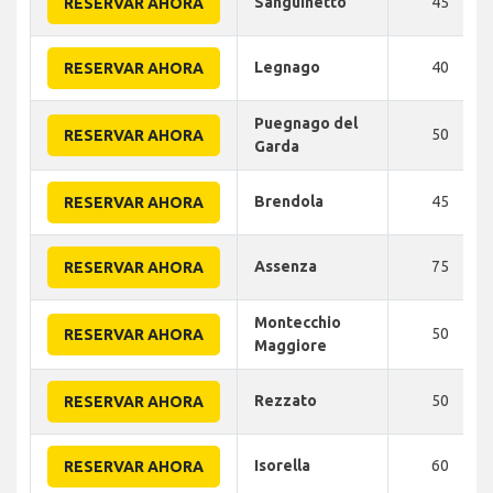
Sanguinetto
45
RESERVAR AHORA
Legnago
40
RESERVAR AHORA
Puegnago del
50
RESERVAR AHORA
Garda
Brendola
45
RESERVAR AHORA
Assenza
75
RESERVAR AHORA
Montecchio
50
RESERVAR AHORA
Maggiore
Rezzato
50
RESERVAR AHORA
Isorella
60
RESERVAR AHORA