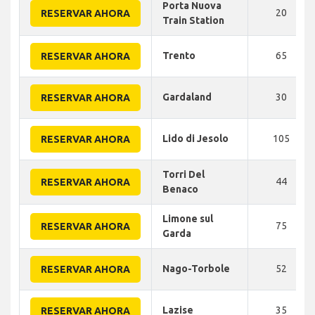
Porta Nuova
20
RESERVAR AHORA
Train Station
Trento
65
RESERVAR AHORA
Gardaland
30
RESERVAR AHORA
Lido di Jesolo
105
RESERVAR AHORA
Torri Del
44
RESERVAR AHORA
Benaco
Limone sul
75
RESERVAR AHORA
Garda
Nago-Torbole
52
RESERVAR AHORA
Lazise
35
RESERVAR AHORA