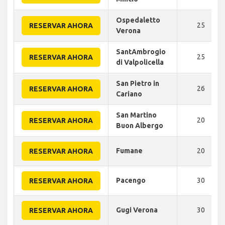
Ospedaletto
25
RESERVAR AHORA
Verona
SantAmbrogio
25
RESERVAR AHORA
di Valpolicella
San Pietro in
26
RESERVAR AHORA
Cariano
San Martino
20
RESERVAR AHORA
Buon Albergo
Fumane
20
RESERVAR AHORA
Pacengo
30
RESERVAR AHORA
Gugi Verona
30
RESERVAR AHORA