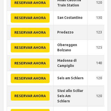
Milan Cadorna
120
RESERVAR AHORA
Train Station
San Costantino
130
RESERVAR AHORA
Predazzo
123
RESERVAR AHORA
Obereggen
125
RESERVAR AHORA
Bolzano
Madonna di
140
RESERVAR AHORA
Campiglio
Seis am Schlern
120
RESERVAR AHORA
Siusi allo Sciliar
RESERVAR AHORA
Seis Am
120
Schlern