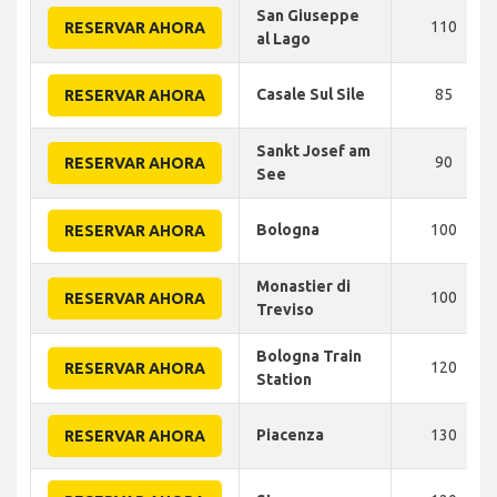
San Giuseppe
110
RESERVAR AHORA
al Lago
Casale Sul Sile
85
RESERVAR AHORA
Sankt Josef am
90
RESERVAR AHORA
See
Bologna
100
RESERVAR AHORA
Monastier di
100
RESERVAR AHORA
Treviso
Bologna Train
120
RESERVAR AHORA
Station
Piacenza
130
RESERVAR AHORA