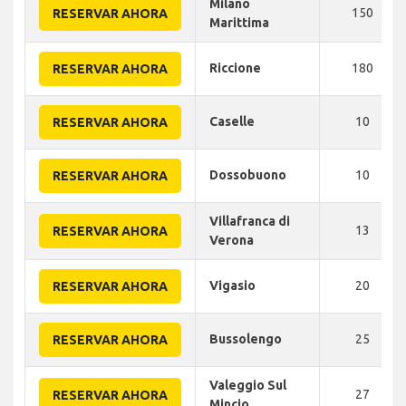
Milano
150
RESERVAR AHORA
Marittima
Riccione
180
RESERVAR AHORA
Caselle
10
RESERVAR AHORA
Dossobuono
10
RESERVAR AHORA
Villafranca di
13
RESERVAR AHORA
Verona
Vigasio
20
RESERVAR AHORA
Bussolengo
25
RESERVAR AHORA
Valeggio Sul
27
RESERVAR AHORA
Mincio